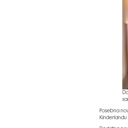
Do
sa
Posebna nov
Kinderlandu 