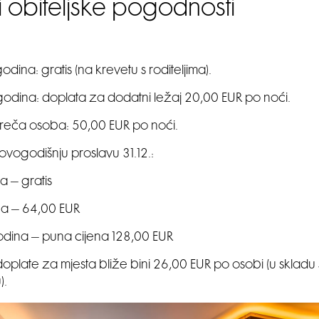
i obiteljske pogodnosti
dina: gratis (na krevetu s roditeljima).
odina: doplata za dodatni ležaj 20,00 EUR po noći.
i treča osoba: 50,00 EUR po noći.
ovogodišnju proslavu 31.12.:
a – gratis
na – 64,00 EUR
odina – puna cijena 128,00 EUR
plate za mjesta bliže bini 26,00 EUR po osobi (u skladu 
).