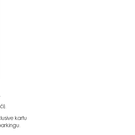
.
i).
lusive kartu
 parkingu.