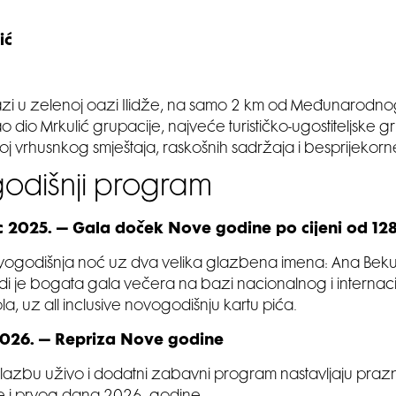
ić
lazi u zelenoj oazi Ilidže, na samo 2 km od Međunarod
o dio Mrkulić grupacije, najveće turističko-ugostiteljske gr
poj vrhusnkog smještaja, raskošnih sadržaja i besprijekor
odišnji program
ac 2025. – Gala doček Nove godine po cijeni od 12
ogodišnja noć uz dva velika glazbena imena: Ana Bekut
di je bogata gala večera na bazi nacionalnog i interna
la, uz all inclusive novogodišnju kartu pića.
 2026. – Repriza Nove godine
lazbu uživo i dodatni zabavni program nastavljaju praz