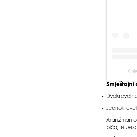
Obja
Smještajni
Dvokrevetna
Jednokrevet
Aranžman obu
pića, te bes