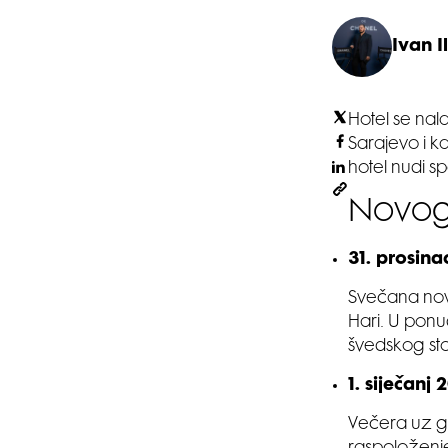
Ivan Il
Hotel se na
Sarajevo i ka
hotel nudi s
Novog
31. prosin
Svečana nov
Hari. U ponu
švedskog sto
1. siječanj
Večera uz g