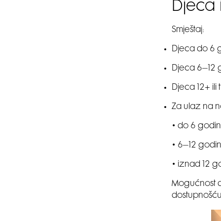
Djeca 
Smještaj:
Djeca do 6 go
Djeca 6–12 g
Djeca 12+ il
Za ulaz na n
• do 6 godin
• 6–12 godi
• iznad 12 g
Mogućnost do
dostupnošću