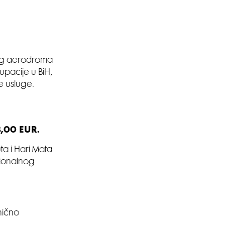
nog aerodroma
upacije u BiH,
ne usluge.
8,00 EUR.
a i Hari Mata
cionalnog
nično