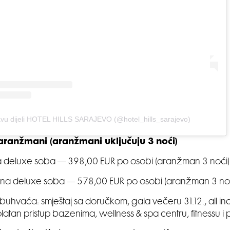
vu dijeli HOTEL HILLS SARAJEVO (@hotel_hills_sarajevo)
 aranžmani (aranžmani uključuju 3 noći)
 deluxe soba — 398,00 EUR po osobi (aranžman 3 noći)
na deluxe soba — 578,00 EUR po osobi (aranžman 3 noć
hvaća: smještaj sa doručkom, gala večeru 31.12., all inc
platan pristup bazenima, wellness & spa centru, fitnessu i