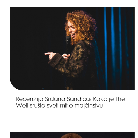
Recenzija Srđana Sandića: Kako je The
Well srušio sveti mit o majčinstvu