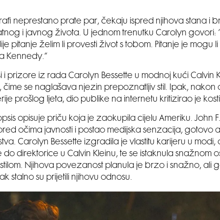
grafi neprestano prate par, čekaju ispred njihova stana i b
nog i javnog života. U jednom trenutku Carolyn govori: ‘’P
 Nije pitanje želim li provesti život s tobom. Pitanje je mogu li
a Kennedy.“
i i prizore iz rada Carolyn Bessette u modnoj kući Calvin K
 čime se naglašava njezin prepoznatljiv stil. Ipak, nakon
rije prošlog ljeta, dio publike na internetu kritizirao je kosti
psis opisuje priču koja je zaokupila cijelu Ameriku. John 
pred očima javnosti i postao medijska senzacija, gotovo
tva. Carolyn Bessette izgradila je vlastitu karijeru u modi,
do direktorice u Calvin Kleinu, te se istaknula snažnom 
 stilom. Njihova povezanost planula je brzo i snažno, ali 
sak stalno su prijetili njihovu odnosu.