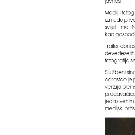
javnosti.
Mediji i foto
između privat
svijet. I moj.
kao gospođ
Trailer donos
devedesetih,
fotografija se
Službeni sino
odrastao je 
verzija plems
prodavačice 
jedinstvenim
medijski priti