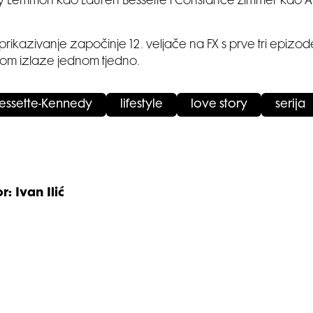
ey Lemmon kao Lauren Bessette i Constance Zimmer kao 
 prikazivanje započinje 12. veljače na FX s prve tri epizo
om izlaze jednom tjedno.
essette-Kennedy
lifestyle
love story
serija
r: Ivan Ilić