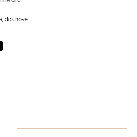
Ann Marie
de, dok nove