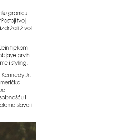
rišu granicu
ostoji tvoj
 izdržati život
lein tijekom
 objave prvih
me i styling.
F. Kennedy Jr.
 američka
 od
osobnošću i
golema slava i