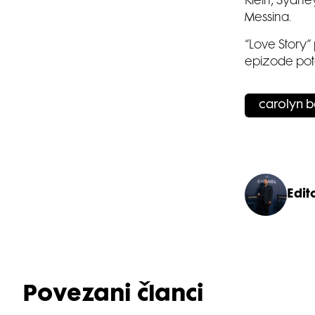
Klein, Sydn
Messina.
“Love Story”
epizode pot
carolyn b
Edito
Povezani članci