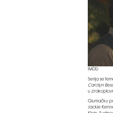
IMDb
Serija se teme
Carolyn Bes
u zrakoplovn
Glumačku po
Jackie Kenne