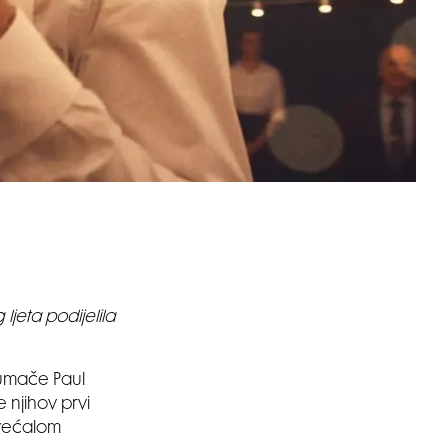
ljeta podijelila
tumače Paul
 njihov prvi
povećalom