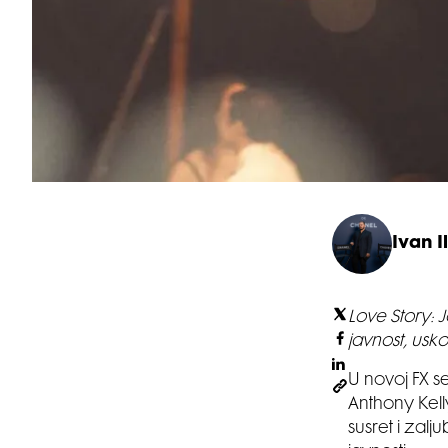
Ivan Il
Love Story: J
javnost, usko
U novoj FX s
Anthony Kelly
susret i zalj