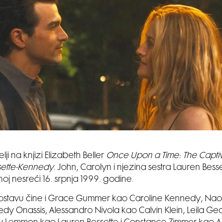
lji na knjizi Elizabeth Beller
Once Upon a Time: The Captiva
sette-Kennedy
. John, Carolyn i njezina sestra Lauren Besse
oj nesreći 16. srpnja 1999. godine.
stavu čine i Grace Gummer kao Caroline Kennedy, Nao
dy Onassis, Alessandro Nivola kao Calvin Klein, Leila Ge