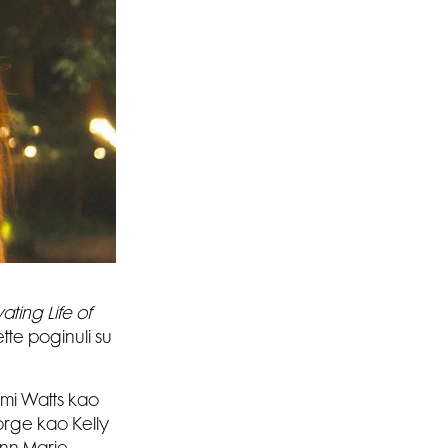
ting Life of
tte poginuli su
mi Watts kao
orge kao Kelly