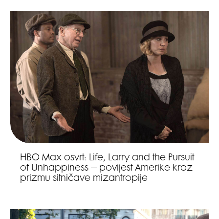
HBO Max osvrt: Life, Larry and the Pursuit
of Unhappiness – povijest Amerike kroz
prizmu sitničave mizantropije