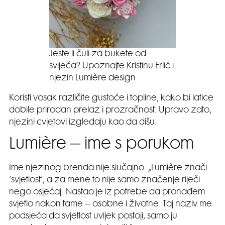
Jeste li čuli za bukete od
svijeća? Upoznajte Kristinu Erlić i
njezin Lumière design
Koristi vosak različite gustoće i topline, kako bi latice
dobile prirodan prelaz i prozračnost. Upravo zato,
njezini cvjetovi izgledaju kao da dišu.
Lumière – ime s porukom
Ime njezinog brenda nije slučajno. „Lumière znači
‘svjetlost’, a za mene to nije samo značenje riječi
nego osjećaj. Nastao je iz potrebe da pronađem
svjetlo nakon tame – osobne i životne. Taj naziv me
podsjeća da svjetlost uvijek postoji, samo ju