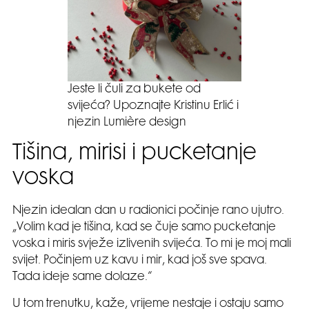
Jeste li čuli za bukete od
svijeća? Upoznajte Kristinu Erlić i
njezin Lumière design
Tišina, mirisi i pucketanje
voska
Njezin idealan dan u radionici počinje rano ujutro.
„Volim kad je tišina, kad se čuje samo pucketanje
voska i miris svježe izlivenih svijeća. To mi je moj mali
svijet. Počinjem uz kavu i mir, kad još sve spava.
Tada ideje same dolaze.“
U tom trenutku, kaže, vrijeme nestaje i ostaju samo