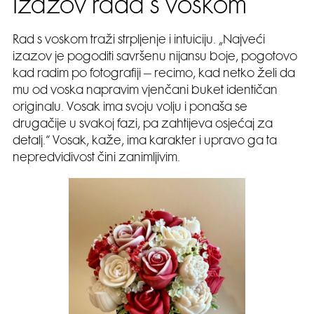
Izazov rada s voskom
Rad s voskom traži strpljenje i intuiciju. „Najveći
izazov je pogoditi savršenu nijansu boje, pogotovo
kad radim po fotografiji – recimo, kad netko želi da
mu od voska napravim vjenčani buket identičan
originalu. Vosak ima svoju volju i ponaša se
drugačije u svakoj fazi, pa zahtijeva osjećaj za
detalj.“ Vosak, kaže, ima karakter i upravo ga ta
nepredvidivost čini zanimljivim.