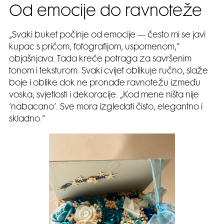
Od emocije do ravnoteže
„Svaki buket počinje od emocije — često mi se javi
kupac s pričom, fotografijom, uspomenom,“
objašnjava. Tada kreće potraga za savršenim
tonom i teksturom. Svaki cvijet oblikuje ručno, slaže
boje i oblike dok ne pronađe ravnotežu između
voska, svjetlosti i dekoracije. „Kod mene ništa nije
‘nabacano’. Sve mora izgledati čisto, elegantno i
skladno.“