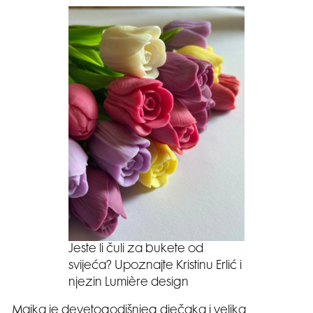
Jeste li čuli za bukete od
svijeća? Upoznajte Kristinu Erlić i
njezin Lumière design
Majka je devetogodišnjeg dječaka i velika