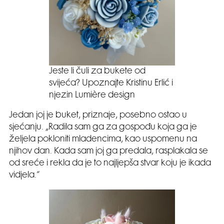
Jeste li čuli za bukete od
svijeća? Upoznajte Kristinu Erlić i
njezin Lumière design
Jedan joj je buket, priznaje, posebno ostao u
sjećanju. „Radila sam ga za gospođu koja ga je
željela pokloniti mladencima, kao uspomenu na
njihov dan. Kada sam joj ga predala, rasplakala se
od sreće i rekla da je to najljepša stvar koju je ikada
vidjela.“