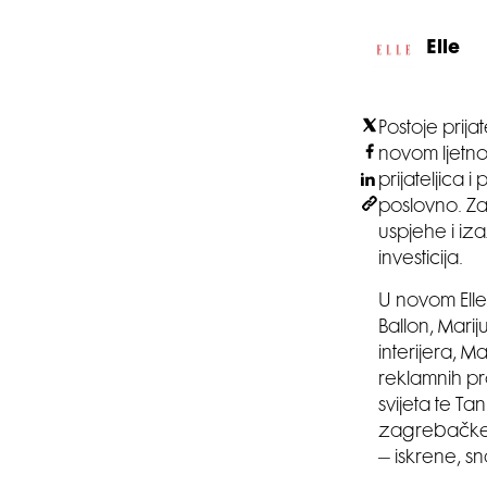
Elle
Postoje prijat
novom ljetno
prijateljica 
poslovno. Za
uspjehe i iz
investicija.
U novom Elle
Ballon, Marij
interijera, M
reklamnih pr
svijeta te Ta
zagrebačke m
– iskrene, 