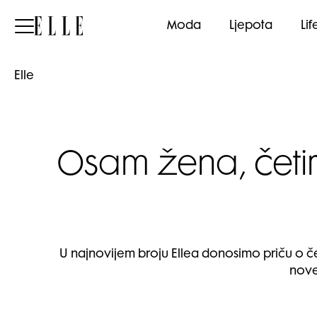
Elle
Moda
Ljepota
Lif
Elle
Osam žena, četir
U najnovijem broju Ellea donosimo priču o če
nove 