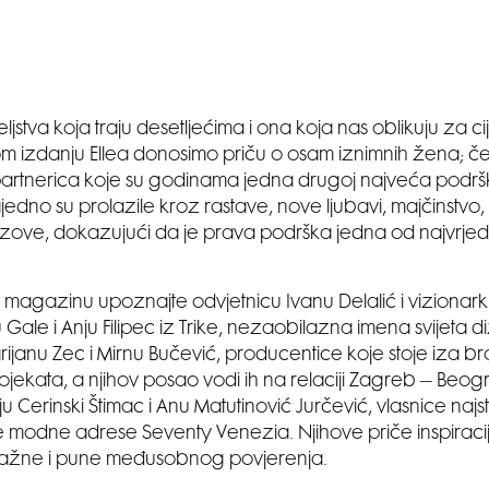
eljstva koja traju desetljećima i ona koja nas oblikuju za cij
m izdanju Ellea donosimo priču o osam iznimnih žena; čet
i partnerica koje su godinama jedna drugoj najveća podrška
jedno su prolazile kroz rastave, nove ljubavi, majčinstvo
azove, dokazujući da je prava podrška jedna od najvrjedni
 magazinu upoznajte odvjetnicu Ivanu Delalić i vizionar
u Gale i Anju Filipec iz Trike, nezaobilazna imena svijeta di
arijanu Zec i Mirnu Bučević, producentice koje stoje iza broj
ojekata, a njihov posao vodi ih na relaciji Zagreb – Beog
nju Cerinski Štimac i Anu Matutinović Jurčević, vlasnice najst
odne adrese Seventy Venezia. Njihove priče inspiracija
snažne i pune međusobnog povjerenja.