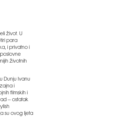
eli život. U
iri para
, i privatno i
, poslovne
jih životnih
ku Dunju Ivanu
zajna i
nih filmskih i
rad – ostatak
ylish
 su ovog ljeta