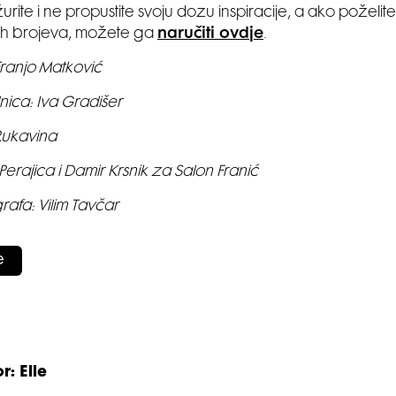
žurite i ne propustite svoju dozu inspiracije, a ako poželite 
h brojeva, možete ga
naručiti ovdje
.
Franjo Matković
ica: Iva Gradišer
Rukavina
Perajica i Damir Krsnik za Salon Franić
grafa: Vilim Tavčar
e
r: Elle