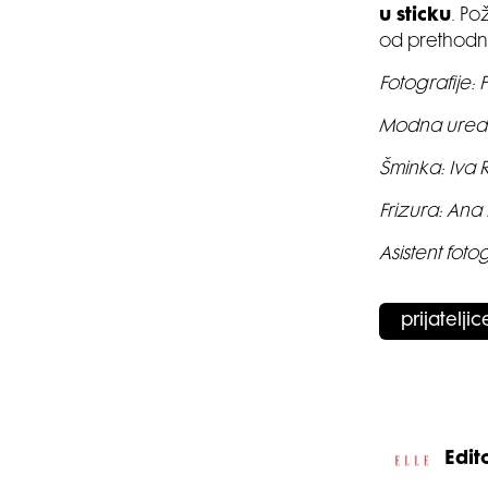
u sticku
. Po
od prethodn
Fotografije: 
Modna uredn
Šminka: Iva 
Frizura: Ana 
Asistent foto
prijateljic
Edito