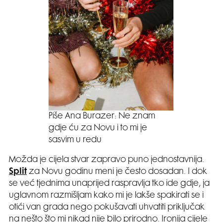
Piše Ana Burazer: Ne znam
gdje ću za Novu i to mi je
sasvim u redu
Možda je cijela stvar zapravo puno jednostavnija.
Split
za Novu godinu meni je često dosadan. I dok
se već tjednima unaprijed raspravlja tko ide gdje, ja
uglavnom razmišljam kako mi je lakše spakirati se i
otići van grada nego pokušavati uhvatiti priključak
na nešto što mi nikad nije bilo prirodno. Ironija cijele