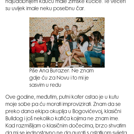
najudobnijem kauču male zimske kućice. Te večeri
su uvijek imale neku posebnu čar.
Piše Ana Burazer: Ne znam
gdje ću za Novu i to mi je
sasvim u redu
Ove godine, međutim, putni kofer ostao je u kutu
moje sobe pa ću morati improvizirati. Znam da se
preko dana ekipa okuplja u Bogovićevoj, klasični
Bulldog i još nekoliko kafića kojima ne znam ime.
Kad razmišljam o klasičnim dočecima, brzo shvatim
da mi se jednostavno ne da gurati s ostatkom svijeta.