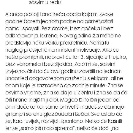
sasvim u redu
A onda postoji i ona treća opcija koja mi svake
godine barem jednom padne na pamet,ostati
doma i spavati. Bez drame, bez dočeka i bez
odbrojavanja. Iskreno, Nova godina za mene ne
predstavlja neku veliku prekretnicu. Nema tu
naglog prosvjetljenja ni instant motivacije. Ako ću
nešto promijeniti, napravit ću to i 3. siječnja u 11 ujutro,
bez vatrometa i bez šljokica. Zato mi se, sasvim
izvjesno, čini da ću ovu godinu završiti na jednom
unaprijed dogovorenom druženju s ekipom, ali ne
onom koje je razrađeno do zadnje minute. Zna se
okvirno vrijeme, zna se da je u centru i zna se da će
biti hrane (najbitniji dio). Mogao bi to biti jedan od
onih dočeka koji samo prihvatiš i nadaš se da imaju
grijanje i solidnu glazbu(Jala i Buba). Sve ostalo će
se, kao i uvijek, razvijati spontano. Netko će kasniti
jer se „samo još malo sprema“, netko će doći „na