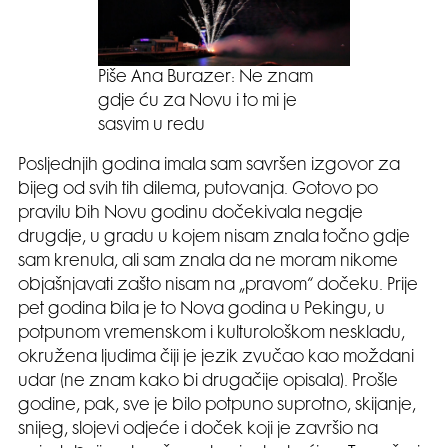
Piše Ana Burazer: Ne znam
gdje ću za Novu i to mi je
sasvim u redu
Posljednjih godina imala sam savršen izgovor za
bijeg od svih tih dilema, putovanja. Gotovo po
pravilu bih Novu godinu dočekivala negdje
drugdje, u gradu u kojem nisam znala točno gdje
sam krenula, ali sam znala da ne moram nikome
objašnjavati zašto nisam na „pravom“ dočeku. Prije
pet godina bila je to Nova godina u Pekingu, u
potpunom vremenskom i kulturološkom neskladu,
okružena ljudima čiji je jezik zvučao kao moždani
udar (ne znam kako bi drugačije opisala). Prošle
godine, pak, sve je bilo potpuno suprotno, skijanje,
snijeg, slojevi odjeće i doček koji je završio na