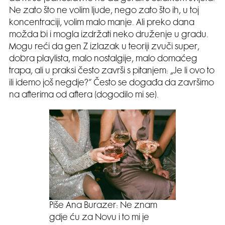
Ne zato što ne volim ljude, nego zato što ih, u toj
koncentraciji, volim malo manje. Ali preko dana
možda bi i mogla izdržati neko druženje u gradu.
Mogu reći da gen Z izlazak u teoriji zvuči super,
dobra playlista, malo nostalgije, malo domaćeg
trapa, ali u praksi često završi s pitanjem: „Je li ovo to
ili idemo još negdje?“ Često se događa da završimo
na afterima od aftera (dogodilo mi se).
Piše Ana Burazer: Ne znam
gdje ću za Novu i to mi je