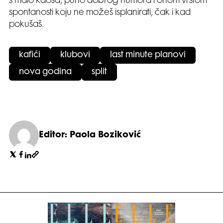
s malo kaosa, puno dobrog humora i onom vrstom
spontanosti koju ne možeš isplanirati, čak i kad
pokušaš.
kafići
klubovi
last minute planovi
nova godina
split
Editor: Paola Boziković