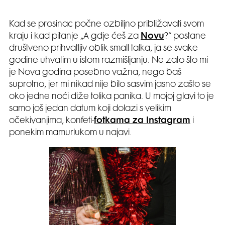
Kad se prosinac počne ozbiljno približavati svom
kraju i kad pitanje „A gdje ćeš za
Novu
?“ postane
društveno prihvatljiv oblik small talka, ja se svake
godine uhvatim u istom razmišljanju. Ne zato što mi
je Nova godina posebno važna, nego baš
suprotno, jer mi nikad nije bilo sasvim jasno zašto se
oko jedne noći diže tolika panika. U mojoj glavi to je
samo još jedan datum koji dolazi s velikim
očekivanjima, konfeti-
fotkama za Instagram
i
ponekim mamurlukom u najavi.