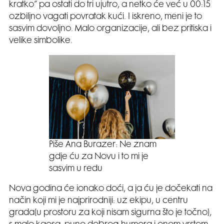
kratko“ pa ostati do tri ujutro, a netko će već u 00:15
ozbiljno vagati povratak kući. I iskreno, meni je to
sasvim dovoljno. Malo organizacije, ali bez pritiska i
velike simbolike.
Piše Ana Burazer: Ne znam
gdje ću za Novu i to mi je
sasvim u redu
Nova godina će ionako doći, a ja ću je dočekati na
način koji mi je najprirodniji: uz ekipu, u centru
grada(u prostoru za koji nisam sigurna što je točno),