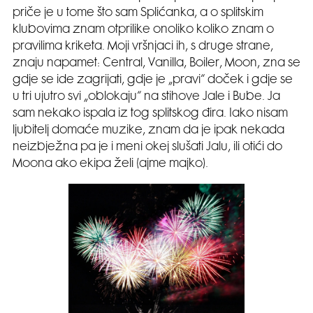
priče je u tome što sam Splićanka, a o splitskim
klubovima znam otprilike onoliko koliko znam o
pravilima kriketa. Moji vršnjaci ih, s druge strane,
znaju napamet: Central, Vanilla, Boiler, Moon, zna se
gdje se ide zagrijati, gdje je „pravi“ doček i gdje se
u tri ujutro svi „oblokaju“ na stihove Jale i Bube. Ja
sam nekako ispala iz tog splitskog đira. Iako nisam
ljubitelj domaće muzike, znam da je ipak nekada
neizbježna pa je i meni okej slušati Jalu, ili otići do
Moona ako ekipa želi (ajme majko).