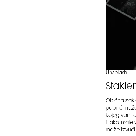
Unsplash
Stakle
Obična stakl
papirić može
kojeg vam je
ili ako imat
može izvući 