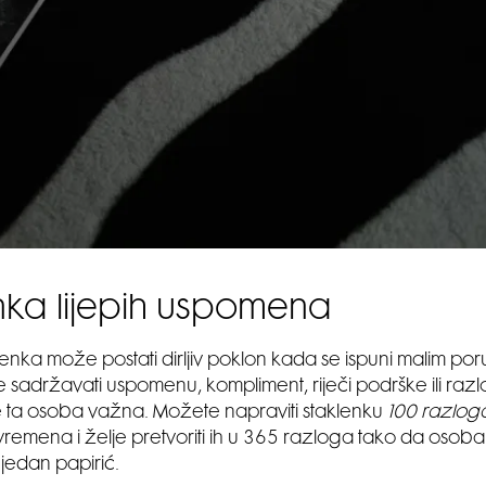
nka lijepih uspomena
enka može postati dirljiv poklon kada se ispuni malim po
 sadržavati uspomenu, kompliment, riječi podrške ili ra
 ta osoba važna. Možete napraviti staklenku
100 razloga
e vremena i želje pretvoriti ih u 365 razloga tako da osob
jedan papirić.