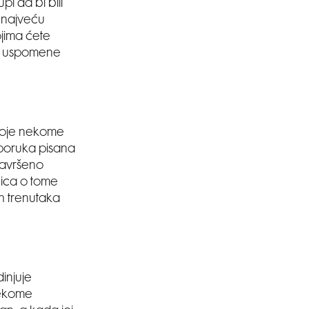
pi da bi bili
e najveću
jima ćete
e i uspomene
 koje nekome
 poruka pisana
 savršeno
nica o tome
ih trenutaka
injuje
nekome