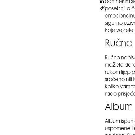
dan nekim s
posebni, a če
emocionalnu 
sigurno uživa
koje vežete 
Ručno 
Ručno napisa
možete darov
rukom lijep 
sročeno niti
koliko vam t
rado prisjeć
Album 
Album ispunj
uspomene i e