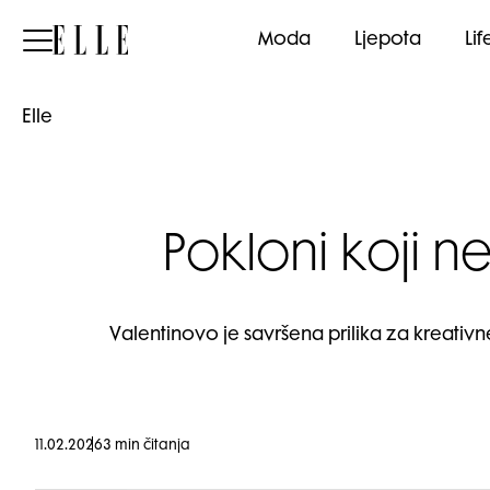
Elle
Moda
Ljepota
Lif
Elle
Pokloni koji n
Valentinovo je savršena prilika za kreativ
11.02.2026
3 min čitanja