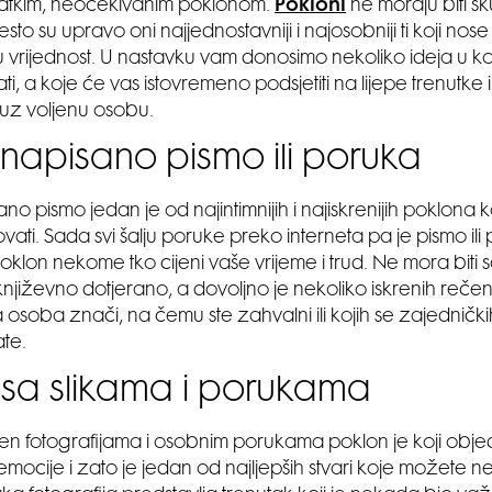
latkim, neočekivanim poklonom.
Pokloni
ne moraju biti sku
sto su upravo oni najjednostavniji i najosobniji ti koji nos
vrijednost. U nastavku vam donosimo nekoliko ideja u ko
ti, a koje će vas istovremeno podsjetiti na lijepe trenutk
uz voljenu osobu.
napisano pismo ili poruka
no pismo jedan je od najintimnijih i najiskrenijih poklona
ati. Sada svi šalju poruke preko interneta pa je pismo ili
poklon nekome tko cijeni vaše vrijeme i trud. Ne mora biti
 književno dotjerano, a dovoljno je nekoliko iskrenih reče
a osoba znači, na čemu ste zahvalni ili kojih se zajedničk
ate.
sa slikama i porukama
en fotografijama i osobnim porukama poklon je koji objed
mocije i zato je jedan od najljepših stvari koje možete 