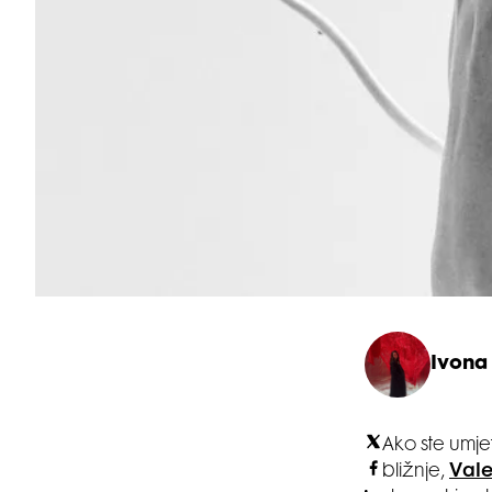
Ivona 
Ako ste umjet
bližnje,
Vale