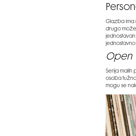
Person
Glazba ima m
drugo može. 
jednostavan 
jednostavno 
Open
Serija malih 
osoba tužna,
mogu se nala