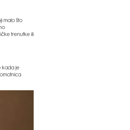
i malo što
eno
e trenutke ili
e kada je
r omotnica
.