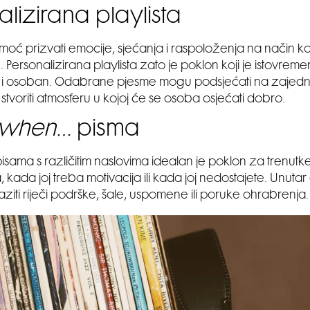
alizirana playlista
oć prizvati emocije, sjećanja i raspoloženja na način koj
Personalizirana playlista zato je poklon koji je istovrem
i osoban. Odabrane pjesme mogu podsjećati na zajedničk
stvoriti atmosferu u kojoj će se osoba osjećati dobro.
 when…
pisma
pisama s različitim naslovima idealan je poklon za trenutk
 kada joj treba motivacija ili kada joj nedostajete. Unuta
ziti riječi podrške, šale, uspomene ili poruke ohrabrenja