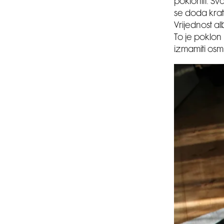
pokloniti. Sv
se doda krat
Vrijednost al
To je poklon 
izmamiti osmi