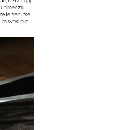
an, a kada joj
u dimenziju.
te te trenutke.
 im svaki put