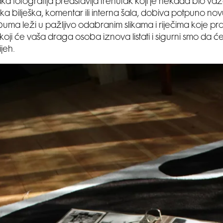
aka fotografija predstavlja trenutak koji je nekada bio važ
ka bilješka, komentar ili interna šala, dobiva potpuno nov
buma leži u pažljivo odabranim slikama i riječima koje pra
koji će vaša draga osoba iznova listati i sigurni smo da će
jeh.