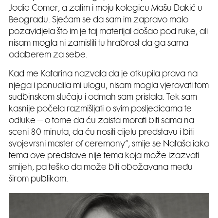
Jodie Comer, a zatim i moju kolegicu Mašu Dakić u
Beogradu. Sjećam se da sam im zapravo malo
pozavidjela što im je taj materijal došao pod ruke, ali
nisam mogla ni zamisliti tu hrabrost da ga sama
odaberem za sebe.
Kad me Katarina nazvala da je otkupila prava na
njega i ponudila mi ulogu, nisam mogla vjerovati tom
sudbinskom slučaju i odmah sam pristala. Tek sam
kasnije počela razmišljati o svim posljedicama te
odluke – o tome da ću zaista morati biti sama na
sceni 80 minuta, da ću nositi cijelu predstavu i biti
svojevrsni master of ceremony“, smije se Nataša iako
tema ove predstave nije tema koja može izazvati
smijeh, pa teško da može biti obožavana među
širom publikom.