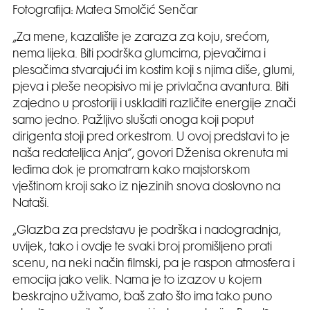
Fotografija: Matea Smolčić Senčar
„Za mene, kazalište je zaraza za koju, srećom,
nema lijeka. Biti podrška glumcima, pjevačima i
plesačima stvarajući im kostim koji s njima diše, glumi,
pjeva i pleše neopisivo mi je privlačna avantura. Biti
zajedno u prostoriji i uskladiti različite energije znači
samo jedno. Pažljivo slušati onoga koji poput
dirigenta stoji pred orkestrom. U ovoj predstavi to je
naša redateljica Anja“, govori Dženisa okrenuta mi
leđima dok je promatram kako majstorskom
vještinom kroji sako iz njezinih snova doslovno na
Nataši.
„Glazba za predstavu je podrška i nadogradnja,
uvijek, tako i ovdje te svaki broj promišljeno prati
scenu, na neki način filmski, pa je raspon atmosfera i
emocija jako velik. Nama je to izazov u kojem
beskrajno uživamo, baš zato što ima tako puno