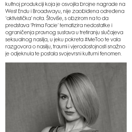
kultnoj produkciji koja je osvojila brojne nagrade na
West Endu i Broadwayu, nije zaobiđena određena
‘aktivistička’ nota. Štoviše, s obzirom na to da
predstava ‘Prima Facie’ tematizira nedostatke i
ograničenja pravnog sustava u tretiranju slučajeva
seksualnog nasilja, u jeku pokreta #MeToo te vala
razgovora o nasilju, traumi i vjerodostojnosti snažno
je odjeknula te postala svojevrsni kulturni fenomen.