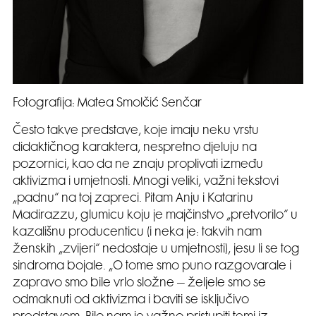
Fotografija: Matea Smolčić Senčar
Često takve predstave, koje imaju neku vrstu
didaktičnog karaktera, nespretno djeluju na
pozornici, kao da ne znaju proplivati između
aktivizma i umjetnosti. Mnogi veliki, važni tekstovi
„padnu“ na toj zapreci. Pitam Anju i Katarinu
Madirazzu, glumicu koju je majčinstvo „pretvorilo“ u
kazališnu producenticu (i neka je: takvih nam
ženskih „zvijeri“ nedostaje u umjetnosti), jesu li se tog
sindroma bojale. „O tome smo puno razgovarale i
zapravo smo bile vrlo složne – željele smo se
odmaknuti od aktivizma i baviti se isključivo