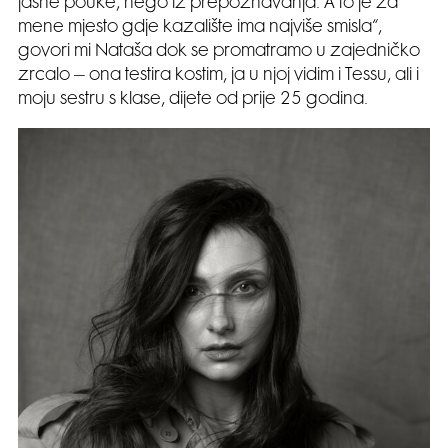
jasne pouke, nego iz prepoznavanja. A to je za
mene mjesto gdje kazalište ima najviše smisla“,
govori mi Nataša dok se promatramo u zajedničko
zrcalo – ona testira kostim, ja u njoj vidim i Tessu, ali i
moju sestru s klase, dijete od prije 25 godina.