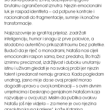
što sama postane žrtva, doživljava njegovu
brutalnu ograničenost iznutra. Njezin emocionalni
luk je raspad identiteta – od potpune kontrole i
racionalnosti do fragmentacije, sumnje i konačne
transformacije.
Najizazovnije je igrati taj prijelaz: zadržati
inteligenciju, humor i snagu iz prve polovice, a
istodobno autentično prikazati traumu bez patetike.
Budući da je riječ o monodrami, Nataša nosi cijeli
emocionalni raspon sama, bez predaha, što traži
iznimnu preciznost, izdržljivost i duboku unutarnju
istinu i uživam gledati je na svakoj probi jer njezin
talent i predanost nemaju granica. Kada pogledam
unatrag, jasno mi je da se ovaj projekt morao
dogoditi upravo u ovoj kombinaciji – s ovim divnim
umjetnicima i beskrajno genijalnom Natašom koja
razvaljuje u ovoj ulozi. Mislim da publika ovakvu
Natašu još nije vidjela – za mene je ovo njezina