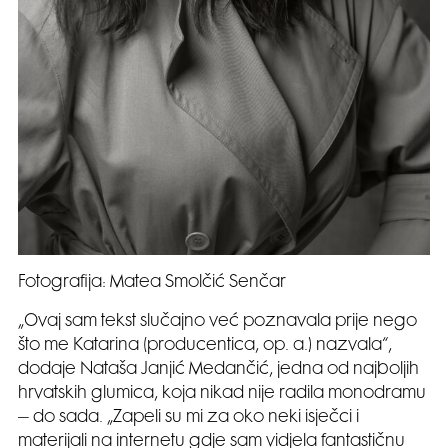
Fotografija: Matea Smolčić Senčar
„Ovaj sam tekst slučajno već poznavala prije nego
što me Katarina (producentica, op. a.) nazvala“,
dodaje Nataša Janjić Medančić, jedna od najboljih
hrvatskih glumica, koja nikad nije radila monodramu
– do sada. „Zapeli su mi za oko neki isječci i
materijali na internetu gdje sam vidjela fantastičnu