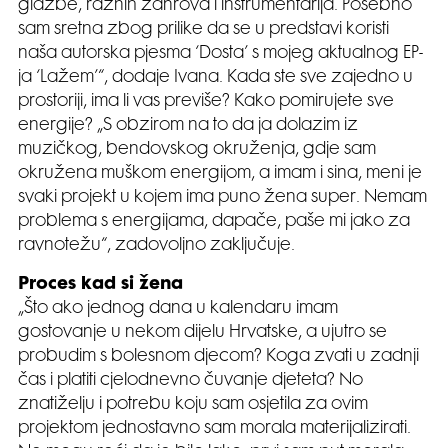
glazbe, raznih žanrova i instrumentarija. Posebno
sam sretna zbog prilike da se u predstavi koristi
naša autorska pjesma ‘Dosta’ s mojeg aktualnog EP-
ja ‘Lažem’“, dodaje Ivana. Kada ste sve zajedno u
prostoriji, ima li vas previše? Kako pomirujete sve
energije? „S obzirom na to da ja dolazim iz
muzičkog, bendovskog okruženja, gdje sam
okružena muškom energijom, a imam i sina, meni je
svaki projekt u kojem ima puno žena super. Nemam
problema s energijama, dapače, paše mi jako za
ravnotežu“, zadovoljno zaključuje.
Proces kad si žena
„Što ako jednog dana u kalendaru imam
gostovanje u nekom dijelu Hrvatske, a ujutro se
probudim s bolesnom djecom? Koga zvati u zadnji
čas i platiti cjelodnevno čuvanje djeteta? No
znatiželju i potrebu koju sam osjetila za ovim
projektom jednostavno sam morala materijalizirati.