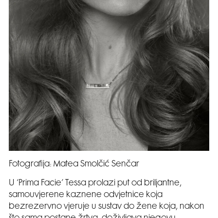
Fotografija: Matea Smolčić Senčar
U ‘Prima Facie’ Tessa prolazi put od briljantne,
samouvjerene kaznene odvjetnice koja
bezrezervno vjeruje u sustav do žene koja, nakon