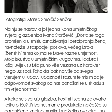
Fotografija: Matea Smolčić Senčar
Na nju se nastavlja još jedna ikona umjetničkog
svijeta, glazbenica Ivana Starčević: „Dosta se toga
promijenilo u smislu osnaživanja i percipiranja žena,
ravnoteže u raspodjeli poslova, većeg broja
‘ženskih’ tema kojima se bave razne umjetnosti.
Moja iskustva u umjetničkim krugovima, i dobra i
loša, uvijek su bila puno više vezana uz karakter
nego uz spol. Tako da ipak najviše od svega
vjerujem u ljubav, ljubaznost i razum te mislim da je
odgovornost svakog od nas ponašati se u skladu s
tim vrijednostima.“
A kako se stvaraju glazba, kostimi i scena za ovako
tešku priču? „Privatne, manje produkcije najčešće su
ograničene znatno manjim budžetima – potrebno