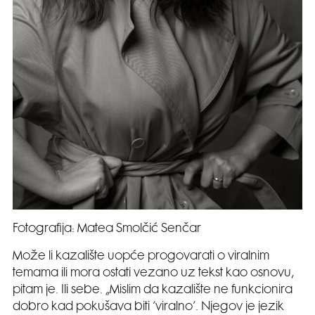
Fotografija: Matea Smolčić Senčar
Može li kazalište uopće progovarati o viralnim
temama ili mora ostati vezano uz tekst kao osnovu,
pitam je. Ili sebe. „Mislim da kazalište ne funkcionira
dobro kad pokušava biti ‘viralno’. Njegov je jezik