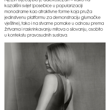
Njezin utjecaj bio je dalekosežan – kako na
kazališni svijet (posebice u popularizaciji
monodrame kao atraktivne forme koja pruža
jedinstvenu platformu za demonstraciju glumačke
vještine), tako i na stvarne pomake u odnosu prema
žrtvama i raskrinkavanju mitova o silovanju, osobito
u kontekstu pravosudnih sustava.