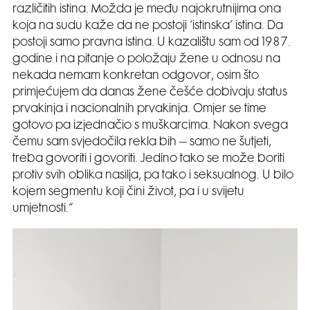
različitih istina. Možda je među najokrutnijima ona
koja na sudu kaže da ne postoji ‘istinska’ istina. Da
postoji samo pravna istina. U kazalištu sam od 1987.
godine i na pitanje o položaju žene u odnosu na
nekada nemam konkretan odgovor, osim što
primjećujem da danas žene češće dobivaju status
prvakinja i nacionalnih prvakinja. Omjer se time
gotovo pa izjednačio s muškarcima. Nakon svega
čemu sam svjedočila rekla bih – samo ne šutjeti,
treba govoriti i govoriti. Jedino tako se može boriti
protiv svih oblika nasilja, pa tako i seksualnog. U bilo
kojem segmentu koji čini život, pa i u svijetu
umjetnosti.“