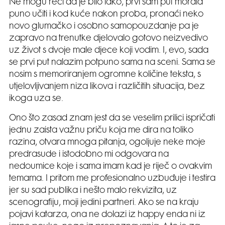
Ne mogu reći da je bilo lako, prvi sam put morala
puno učiti i kod kuće nakon proba, pronaći neko
novo glumačko i osobno samopouzdanje pa je
zapravo na trenutke djelovalo gotovo neizvedivo
uz život s dvoje male djece koji vodim. I, evo, sada
se prvi put nalazim potpuno sama na sceni. Sama se
nosim s memoriranjem ogromne količine teksta, s
utjelovljivanjem niza likova i različitih situacija, bez
ikoga uza se.
Ono što zasad znam jest da se veselim prilici ispričati
jednu zaista važnu priču koja me dira na toliko
razina, otvara mnoga pitanja, ogoljuje neke moje
predrasude i istodobno mi odgovara na
nedoumice koje i sama imam kad je riječ o ovakvim
temama. I pritom me profesionalno uzbuđuje i testira
jer su sad publika i nešto malo rekvizita, uz
scenografiju, moji jedini partneri. Ako se na kraju
pojavi katarza, ona ne dolazi iz happy enda ni iz