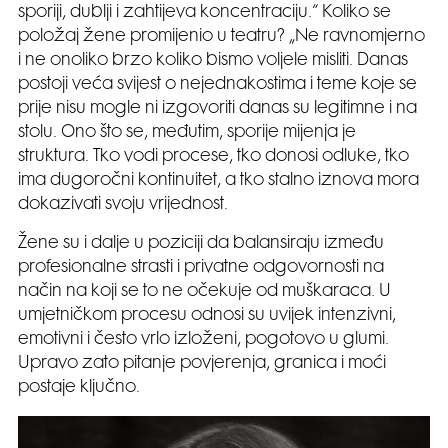
sporiji, dublji i zahtijeva koncentraciju.“ Koliko se
položaj žene promijenio u teatru? „Ne ravnomjerno
i ne onoliko brzo koliko bismo voljele misliti. Danas
postoji veća svijest o nejednakostima i teme koje se
prije nisu mogle ni izgovoriti danas su legitimne i na
stolu. Ono što se, međutim, sporije mijenja je
struktura. Tko vodi procese, tko donosi odluke, tko
ima dugoročni kontinuitet, a tko stalno iznova mora
dokazivati svoju vrijednost.
Žene su i dalje u poziciji da balansiraju između
profesionalne strasti i privatne odgovornosti na
način na koji se to ne očekuje od muškaraca. U
umjetničkom procesu odnosi su uvijek intenzivni,
emotivni i često vrlo izloženi, pogotovo u glumi.
Upravo zato pitanje povjerenja, granica i moći
postaje ključno.