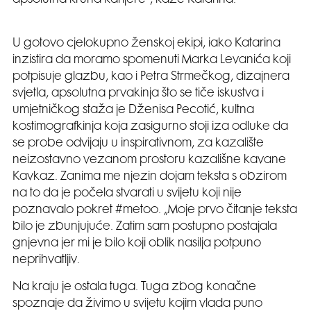
apsolutna kruna karijere“, kaže Katarina.
U gotovo cjelokupno ženskoj ekipi, iako Katarina
inzistira da moramo spomenuti Marka Levanića koji
potpisuje glazbu, kao i Petra Strmečkog, dizajnera
svjetla, apsolutna prvakinja što se tiče iskustva i
umjetničkog staža je Dženisa Pecotić, kultna
kostimografkinja koja zasigurno stoji iza odluke da
se probe odvijaju u inspirativnom, za kazalište
neizostavno vezanom prostoru kazališne kavane
Kavkaz. Zanima me njezin dojam teksta s obzirom
na to da je počela stvarati u svijetu koji nije
poznavalo pokret #metoo. „Moje prvo čitanje teksta
bilo je zbunjujuće. Zatim sam postupno postajala
gnjevna jer mi je bilo koji oblik nasilja potpuno
neprihvatljiv.
Na kraju je ostala tuga. Tuga zbog konačne
spoznaje da živimo u svijetu kojim vlada puno