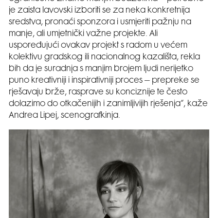
je zaista lavovski izboriti se za neka konkretnija
sredstva, pronaći sponzora i usmjeriti pažnju na
manje, ali umjetnički važne projekte. Ali
uspoređujući ovakav projekt s radom u većem
kolektivu gradskog ili nacionalnog kazališta, rekla
bih da je suradnja s manjim brojem ljudi nerijetko
puno kreativniji i inspirativniji proces – prepreke se
rješavaju brže, rasprave su konciznije te često
dolazimo do otkačenijih i zanimljivijih rješenja“, kaže
Andrea Lipej, scenografkinja.