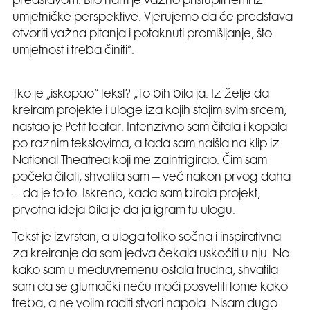
predstavom. Bilo nam je važno pristupiti temi iz
umjetničke perspektive. Vjerujemo da će predstava
otvoriti važna pitanja i potaknuti promišljanje, što
umjetnost i treba činiti“.
Tko je „iskopao“ tekst? „To bih bila ja. Iz želje da
kreiram projekte i uloge iza kojih stojim svim srcem,
nastao je Petit teatar. Intenzivno sam čitala i kopala
po raznim tekstovima, a tada sam naišla na klip iz
National Theatrea koji me zaintrigirao. Čim sam
počela čitati, shvatila sam – već nakon prvog daha
– da je to to. Iskreno, kada sam birala projekt,
prvotna ideja bila je da ja igram tu ulogu.
Tekst je izvrstan, a uloga toliko sočna i inspirativna
za kreiranje da sam jedva čekala uskočiti u nju. No
kako sam u međuvremenu ostala trudna, shvatila
sam da se glumački neću moći posvetiti tome kako
treba, a ne volim raditi stvari napola. Nisam dugo