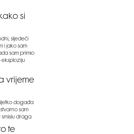
kako si
dni, sljedeći
m i jako sam
kada sam primio
 eksploziju
za vrijeme
rijetko događa
 stvarno sam
u smislu draga.
to te