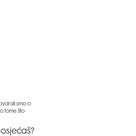
govarali smo o
 o tome što
 osjećaš?