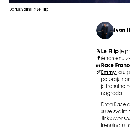
Darius Salimi // Le Filip
Ivan Il
Le Filip
je pr
fenomenu zv
Race Franc
Emmy
, a u 
po broju nom
je trenutno n
nagrada.
Drag Race od
su se svojim
Jinkx Monso
trenutno ju m