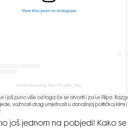
View this post on Instagram
A post shared by Tata Fifi (@le_filip)
ke i još puno više od toga će se otvoriti i za Le Filipa. Raz
de, važnosti drag umjetnosti u današnjoj političkoj klimi i
!
mo još jednom na pobjedi! Kako se