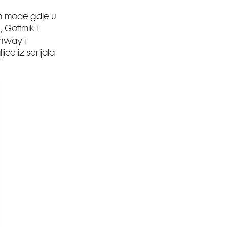
an mode gdje u
 Gottmik i
unway i
ice iz serijala