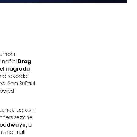
lturnom
inačici
Drag
set nagrada
utno rekorder
oba. Sam RuPaul
vijesti
, neki od kojih
Winners sezone
Broadwayu,
a
u smo imali