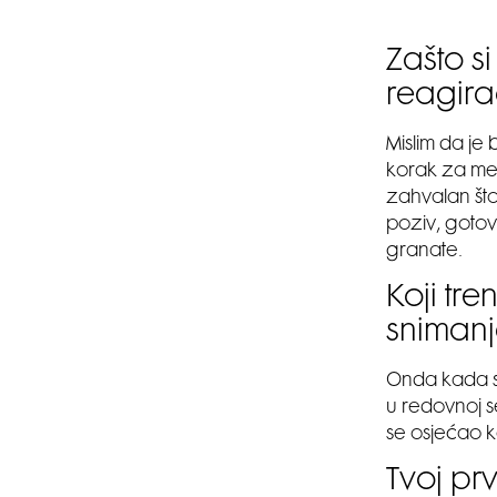
Zašto si
reagira
Mislim da je 
korak za men
zahvalan što
poziv, gotov
granate.
Koji tre
sniman
Onda kada 
u redovnoj 
se osjećao ka
Tvoj prv