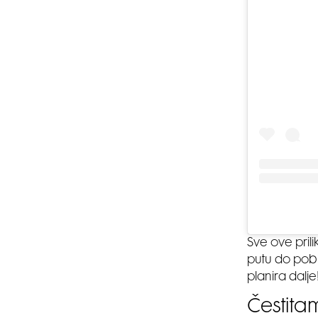
Sve ove prili
putu do pobje
planira dalje
Čestita