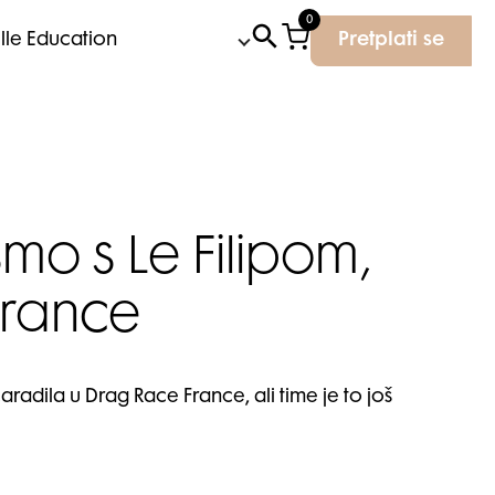
0
Elle Education
Pretplati se
mo s Le Filipom,
France
aradila u Drag Race France, ali time je to još