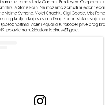
dati rame uz rame s Lady Gagom i Bradleyem Cooperom u
 filmu A Star is Born. Ne možemo zamisliti ni jedan tjed
e vidimo Symone, Violet Chachki, Gigi Goode, Miss Fame,
drag kraljice koje su se na Drag Raceu istakle svojim r
sposobnostima. Violet i Aquaria su također prve drag kralj
019. pojavile na ružičastom tepihu MET gale.