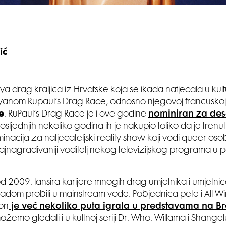
ić
va drag kraljica iz Hrvatske koja se ikada natjecala u ku
anom Rupaul’s Drag Race, odnosno njegovoj francuskoj 
e
. RuPaul’s Drag Race je i ove godine
nominiran za de
posljednjih nekoliko godina ih je nakupio toliko da je tren
inacija za natjecateljski reality show koji vodi queer os
ajnagrađivaniji voditelj nekog televizijskog programa u po
 2009. lansira karijere mnogih drag umjetnika i umjetnica
 radom probili u mainstream vode. Pobjednica pete i All 
on
je već nekoliko puta igrala u predstavama na 
ožemo gledati i u kultnoj seriji Dr. Who. Willama i Shangel