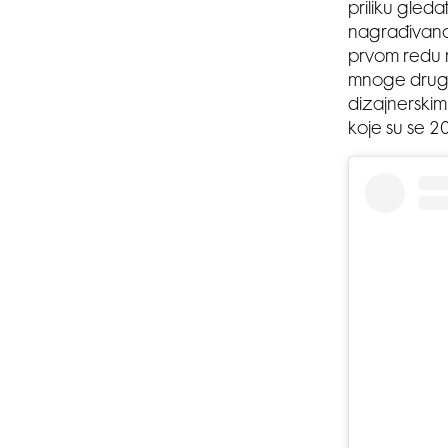
priliku gle
nagrađivanom
prvom redu n
mnoge druge 
dizajnerskim 
koje su se 2