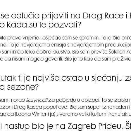
 se odlučio prijaviti na Drag Race i 
o kada su te pozvali?
bilo pravo vrijeme i osjećao sam se spremim. To je bio priro
e! To je nevjerojatna emisija s nevjerojatnom produkcijo
 sam imao tako dobro iskustvo. Bio sam previše šokiran 
o da nisam mogao govoriti. Bilo je to kao da sam preživio
nutak ti je najviše ostao u sjećanju 
ja sezone?
sam morao
lipsyncati
za pobjedu u epizodi. To se zaista 
sezoni Drag Racea poput ove. Bio sam super iznenađen i
o da (Leona Winter i ja) stvaramo veliki kulturni trenutak 
i nastup bio je na Zagreb Prideu. Š