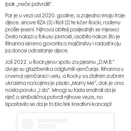
ipak „neće potvrditi“.
Par je u vezi od 2020. godine, a zajedno imaju troje
djece: sinove RZA (3) i Riot (2) te kćer Rocki, rođenu
prošle jeseni. Njihova obitelj posljednjih se mjeseci
često nalazi u fokusu javnosti, osobito nakon što je
Rihanna iskreno govorila o majčinstvu i radosti koju
joj donosi odrastanje djece.
Još 2022. u Rockyjevu spotu za pjesmu „D.M.B.“
dvoje su glazbenika odglumili vjenčanje: Rihanna u
crvenoj vjenčanici i velu, a Rocky sa zlatnim zubnim
ukrasima na kojima je pisalo „Marry Me“, dok je ona
nosila poruku „I do“. Mnogi su tada smatrali da je
riječ o simboličnoj potvrdi njihove veze, no
ispostavilo se da je to bio tek kreativni koncept.