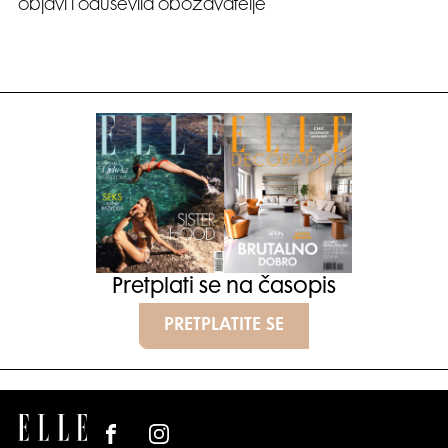
objavi i oduševila obožavatelje
Pretplati se na časopis
PRETPLATITE SE