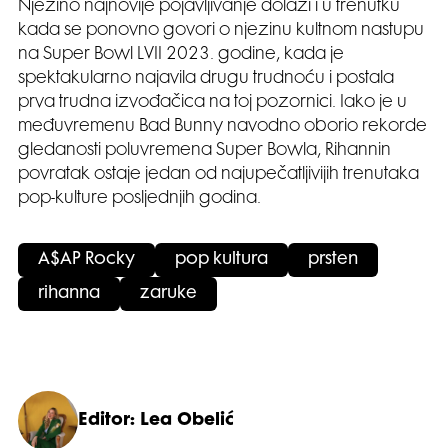
Njezino najnovije pojavljivanje dolazi i u trenutku
kada se ponovno govori o njezinu kultnom nastupu
na Super Bowl LVII 2023. godine, kada je
spektakularno najavila drugu trudnoću i postala
prva trudna izvođačica na toj pozornici. Iako je u
međuvremenu Bad Bunny navodno oborio rekorde
gledanosti poluvremena Super Bowla, Rihannin
povratak ostaje jedan od najupečatljivijih trenutaka
pop-kulture posljednjih godina.
A$AP Rocky
pop kultura
prsten
rihanna
zaruke
Editor: Lea Obelić