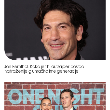
Jon Bernthal: Kako je tihi autsajder postao
najtraženije glumačko ime generacije