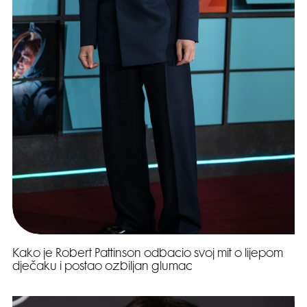
Kako je Robert Pattinson odbacio svoj mit o lijepom
dječaku i postao ozbiljan glumac