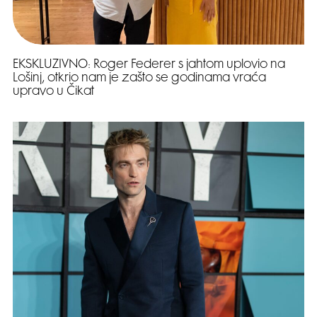
EKSKLUZIVNO: Roger Federer s jahtom uplovio na
Lošinj, otkrio nam je zašto se godinama vraća
upravo u Čikat