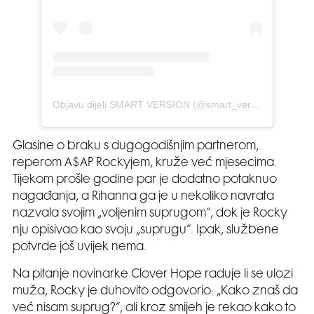
Objavu dijeli SMART VERSION (@smart_version_i)
Glasine o braku s dugogodišnjim partnerom,
reperom A$AP Rockyjem, kruže već mjesecima.
Tijekom prošle godine par je dodatno potaknuo
nagađanja, a Rihanna ga je u nekoliko navrata
nazvala svojim „voljenim suprugom“, dok je Rocky
nju opisivao kao svoju „suprugu“. Ipak, službene
potvrde još uvijek nema.
Na pitanje novinarke Clover Hope raduje li se ulozi
muža, Rocky je duhovito odgovorio: „Kako znaš da
već nisam suprug?“, ali kroz smijeh je rekao kako to