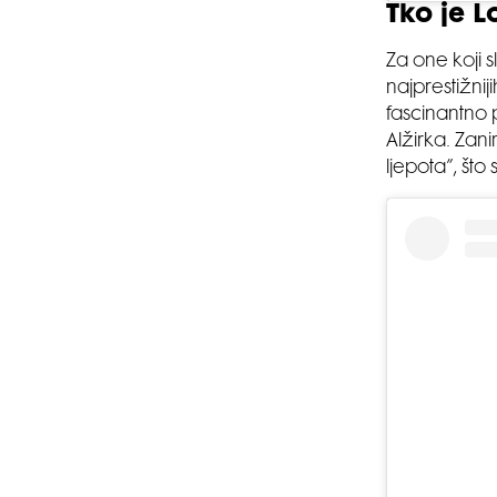
Tko je L
Za one koji s
najprestižni
fascinantno p
Alžirka. Zan
ljepota”, št