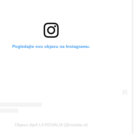
Pogledajte ovu objavu na Instagramu.
Objavu dijeli LA ROSALÍA (@rosalia.vt)