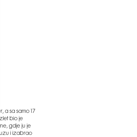
r, a sa samo 17
let bio je
ne, gdje ju je
uzu i izabrao