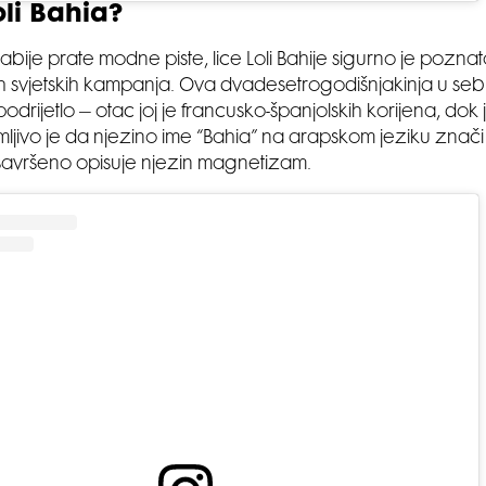
oli Bahia?
labije prate modne piste, lice Loli Bahije sigurno je poznat
jih svjetskih kampanja. Ova dvadesetrogodišnjakinja u sebi
odrijetlo – otac joj je francusko-španjolskih korijena, dok 
imljivo je da njezino ime “Bahia” na arapskom jeziku znači 
o savršeno opisuje njezin magnetizam.