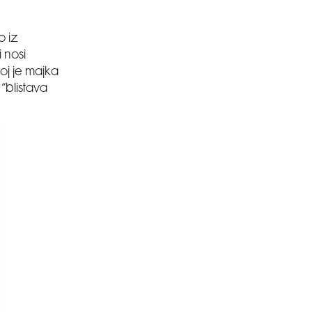
o iz
 nosi
joj je majka
“blistava