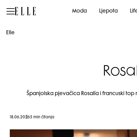
Elle
Moda
Ljepota
Lif
Elle
Rosal
Španjolska pjevačica Rosalía i francuski top m
18.06.2026
5 min čitanja