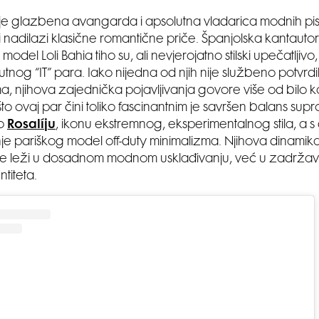
e glazbena avangarda i apsolutna vladarica modnih pista
 nadilazi klasične romantične priče. Španjolska kantauto
model Loli Bahia tiho su, ali nevjerojatno stilski upečatljivo
tnog “IT” para. Iako nijedna od njih nije službeno potvrd
a, njihova zajednička pojavljivanja govore više od bilo
to ovaj par čini toliko fascinantnim je savršen balans supro
mo
Rosalíju
, ikonu ekstremnog, eksperimentalnog stila, a s 
enje pariškog model off-duty minimalizma. Njihova dinami
ne leži u dosadnom modnom usklađivanju, već u zadržavan
titeta.