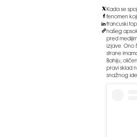
Kada se spoj
fenomen koji
francuski top 
našeg apsolu
pred medijim
izjave. Ono š
strane ima
Bahiju, olič
pravi sklad 
snažnog iden