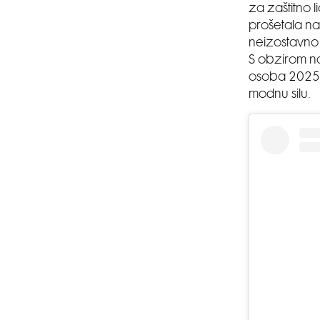
za zaštitno 
prošetala na 
neizostavno 
S obzirom na
osoba 2025.
modnu silu.