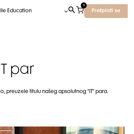
0
Elle Education
Pretplati se
IT par
vo, preuzele titulu našeg apsolutnog "IT" para.