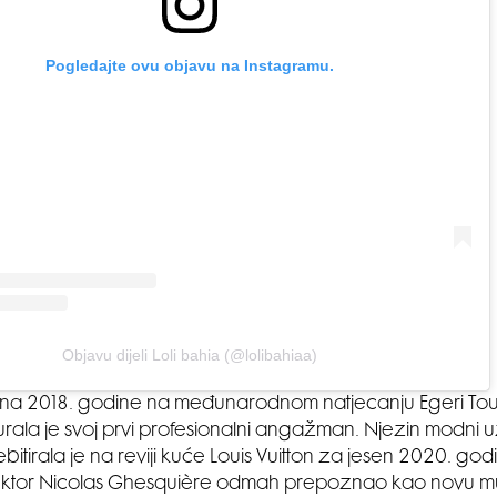
Pogledajte ovu objavu na Instagramu.
Objavu dijeli Loli bahia (@lolibahiaa)
ivena 2018. godine na međunarodnom natjecanju Egeri Tou
rala je svoj prvi profesionalni angažman. Njezin modni uz
bitirala je na reviji kuće Louis Vuitton za jesen 2020. godi
irektor Nicolas Ghesquière odmah prepoznao kao novu m