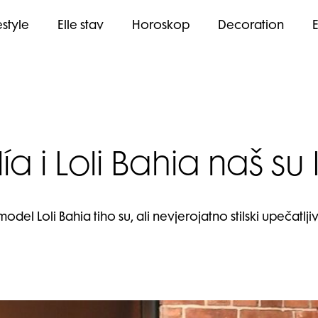
estyle
Elle stav
Horoskop
Decoration
ía i Loli Bahia naš su 
odel Loli Bahia tiho su, ali nevjerojatno stilski upečatlji