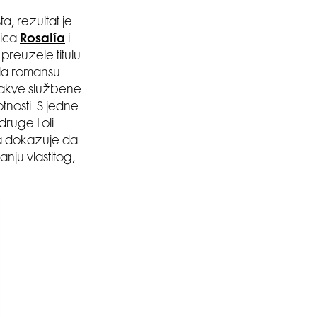
, rezultat je
rica
Rosalía
i
, preuzele titulu
ila romansu
 kakve službene
tnosti. S jedne
druge Loli
ka dokazuje da
ju vlastitog,