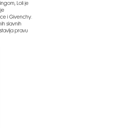
ngom, Loli je
je
ace i Givenchy.
ih slavnih
tavlja pravu