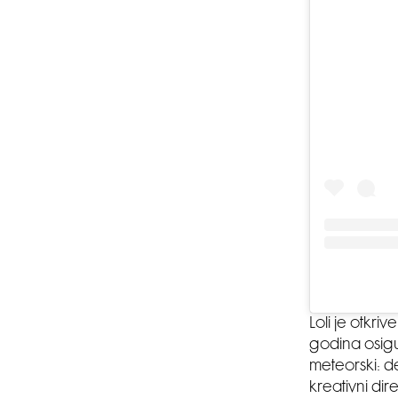
Loli je otkr
godina osigu
meteorski: de
kreativni d