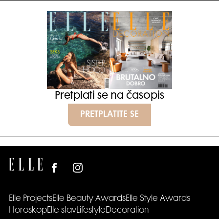
Pretplati se na časopis
PRETPLATITE SE
Elle Projects
Elle Beauty Awards
Elle Style Awards
Horoskop
Elle stav
Lifestyle
Decoration