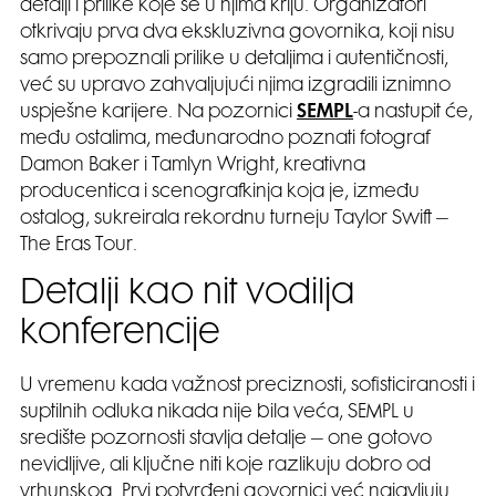
detalji i prilike koje se u njima kriju. Organizatori
otkrivaju prva dva ekskluzivna govornika, koji nisu
samo prepoznali prilike u detaljima i autentičnosti,
već su upravo zahvaljujući njima izgradili iznimno
uspješne karijere. Na pozornici
SEMPL
-a nastupit će,
među ostalima, međunarodno poznati fotograf
Damon Baker i Tamlyn Wright, kreativna
producentica i scenografkinja koja je, između
ostalog, sukreirala rekordnu turneju Taylor Swift –
The Eras Tour.
Detalji kao nit vodilja
konferencije
U vremenu kada važnost preciznosti, sofisticiranosti i
suptilnih odluka nikada nije bila veća, SEMPL u
središte pozornosti stavlja detalje – one gotovo
nevidljive, ali ključne niti koje razlikuju dobro od
vrhunskog. Prvi potvrđeni govornici već najavljuju