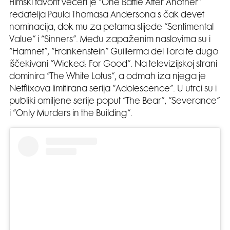
Filmski favorit večeri je “One Battle After Another”
redatelja Paula Thomasa Andersona s čak devet
nominacija, dok mu za petama slijede “Sentimental
Value” i “Sinners”. Među zapaženim naslovima su i
“Hamnet”, “Frankenstein” Guillerma del Tora te dugo
iščekivani “Wicked: For Good”. Na televizijskoj strani
dominira “The White Lotus”, a odmah iza njega je
Netflixova limitirana serija “Adolescence”. U utrci su i
publiki omiljene serije poput “The Bear”, “Severance”
i “Only Murders in the Building”.