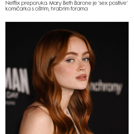
Netflix preporuka: Mary Beth Barone je ‘sex positive’
komičarka s oštrim, hrabrim forama