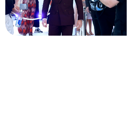
Recenzija Srđana Sandića: Spider-Man ili kako
‘pravi poljubac’ nema veze s čarolijom