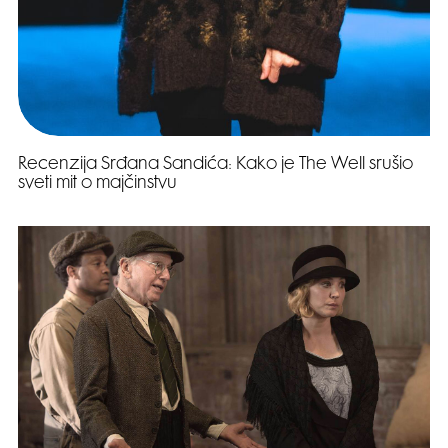
Recenzija Srđana Sandića: Kako je The Well srušio
sveti mit o majčinstvu