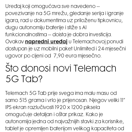
Uređaj koji omogućava sve navedeno –
povezivanje na 5G mrežu, gledanje serija i igranje
igara, rad u dokumentima uz priloženu tipkovnicu,
dugu autonomiju baterije i stiže s AI
funkcionalnostima – doista je dobra investicija.
Ovakav
napredni uređaj
u Telemachovoj ponudi
dostupan je uz mobilni paket Unlimited i 24-mjesečni
ugovor po cijeni od 7,90 eura mjesečno.
Što donosi novi Telemach
5G Tab?
Telemach 5G Tab prije svega ima malu masu od
samo 515 grama i vrlo je prijenosan. Njegov veliki 11”
IPS ekran razlučivosti 1920 x 1200 piksela
omogućuje detaljan i oštar prikaz. Kako je
autonomija jedna od najvažnijih stavki za korisnike,
tablet je opremljen baterijom velikog kapaciteta od