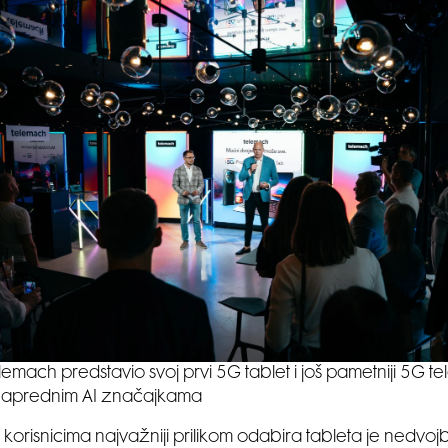
lemach predstavio svoj prvi 5G tablet i još pametniji 5G te
naprednim AI značajkama
i je korisnicima najvažniji prilikom odabira tableta je nedvo