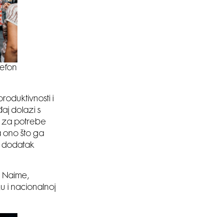
lefon
roduktivnosti i
aj dolazi s
B za potrebe
a ono što ga
aj dodatak
. Naime,
u i nacionalnoj