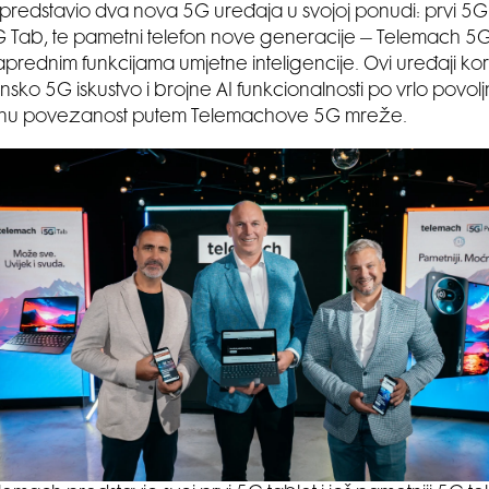
predstavio dva nova 5G uređaja u svojoj ponudi: prvi 5G 
Tab, te pametni telefon nove generacije – Telemach 5G
prednim funkcijama umjetne inteligencije. Ovi uređaji kor
sko 5G iskustvo i brojne AI funkcionalnosti po vrlo povol
lnu povezanost putem Telemachove 5G mreže.