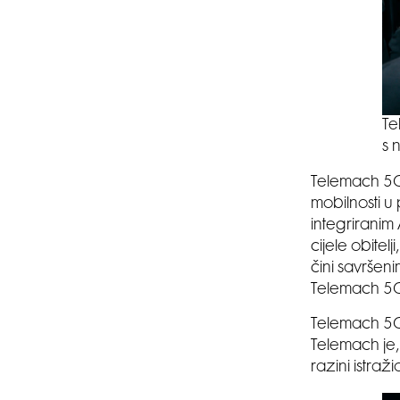
Te
s 
Telemach 5G 
mobilnosti u
integrirani
cijele obite
čini savršen
Telemach 5G 
Telemach 5G 
Telemach je,
razini istraž