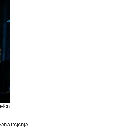
lefon
jbeno trajanje