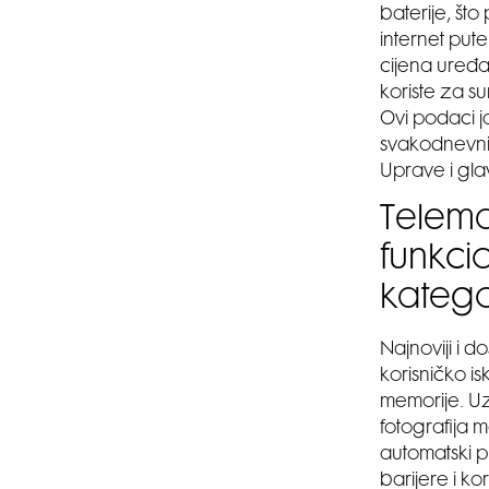
baterije, št
internet put
cijena uređaj
koriste za su
Ovi podaci j
svakodnevni 
Uprave i gla
Telema
funkci
katego
Najnoviji i 
korisničko i
memorije. Uz
fotografija 
automatski p
barijere i 