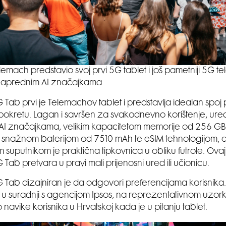
lemach predstavio svoj prvi 5G tablet i još pametniji 5G te
naprednim AI značajkama
Tab prvi je Telemachov tablet i predstavlja idealan spoj p
 pokretu. Lagan i savršen za svakodnevno korištenje, uređ
m AI značajkama, velikim kapacitetom memorije od 256 G
lji, snažnom baterijom od 7510 mAh te eSIM tehnologijom, 
im suputnikom je praktična tipkovnica u obliku futrole. Ov
Tab pretvara u pravi mali prijenosni ured ili učionicu.
Tab dizajniran je da odgovori preferencijama korisnika
 u suradnji s agencijom Ipsos, na reprezentativnom uzork
io navike korisnika u Hrvatskoj kada je u pitanju tablet.