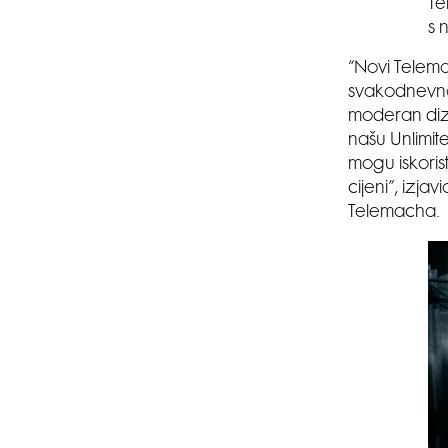
Te
s 
“Novi Telema
svakodnevno 
moderan dizaj
našu Unlimit
mogu iskorist
cijeni”, izja
Telemacha.