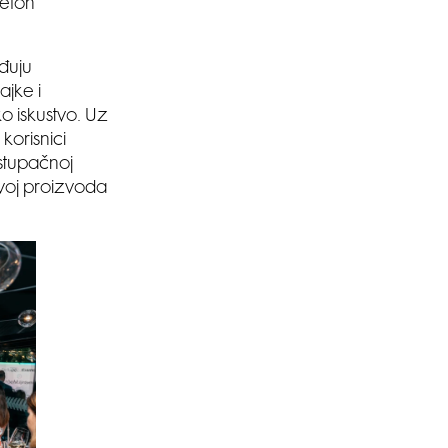
lefon
eđuju
ajke i
ko iskustvo. Uz
korisnici
istupačnoj
azvoj proizvoda