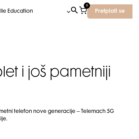
0
Elle Education
Pretplati se
t i još pametniji
ametni telefon nove generacije – Telemach 5G
je.