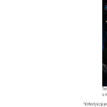
Te
s 
“Kriterij koj