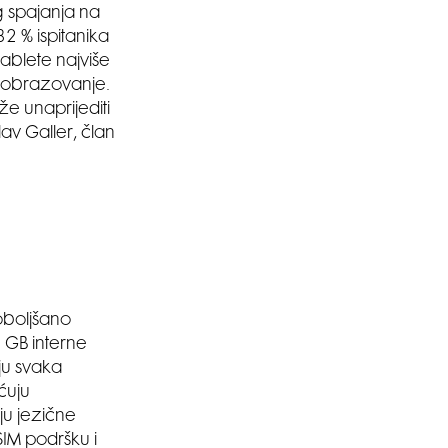
g spajanja na
2 % ispitanika
 tablete najviše
 i obrazovanje.
že unaprijediti
av Galler, član
oboljšano
 GB interne
ju svaka
ćuju
ju jezične
IM podršku i