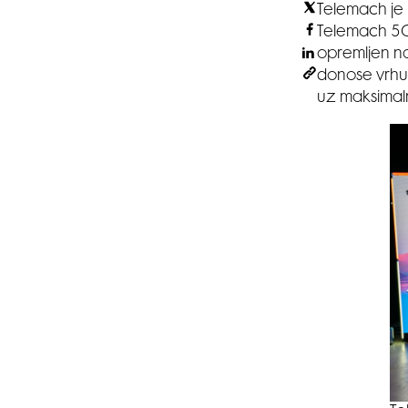
Telemach je 
Telemach 5G 
opremljen na
donose vrhun
uz maksima