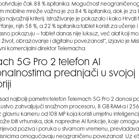
o potvrđuje čak 88 % ispitanika. Mogućnost neograničeno
em mobilne mreže važna je za 84 % ispitanika, dok je za 8
a najvažniji kriterij. Istraživanje je pokazalo i kako Hrvati
rfanje, njih 58 %, a 22 % ispitanika tablet koristi za učenje
asno pokazuju – tablet danas nije luksuz, već alat koji mo
život, obrazovanje i digitalnu povezanost”, izjavio je Misl
vni komercijalni direktor Telemacha.
ch 5G Pro 2 telefon AI
onalnostima prednjači u svojoj
riji
dosad najbolji pametni telefon Telemach 5G Pro 2 donosi p
skustvo zahvaljujući snažnom procesoru, 8 GB RAM-a i 256
 glavnu kameru od 108 MP koja koristi umjetnu inteligenci
može biti vrhunska, dok napredne AI funkcije, koje omogu
rijevod poziva i poruka u stvarnom vremenu, prevladava
korisnicima omogućavaju neograničenu povezanost. Uz eS