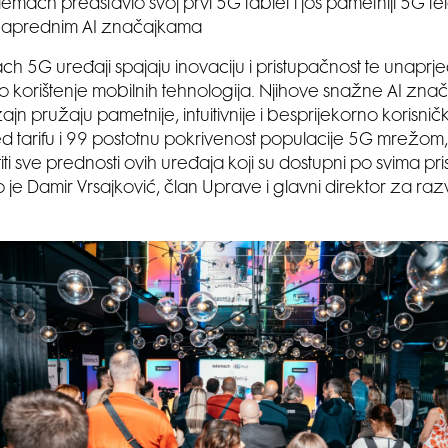
lemach predstavio svoj prvi 5G tablet i još pametniji 5G te
naprednim AI značajkama
ch 5G uređaji spajaju inovaciju i pristupačnost te unaprj
korištenje mobilnih tehnologija. Njihove snažne AI znač
n pružaju pametnije, intuitivnije i besprijekorno korisnič
ed tarifu i 99 postotnu pokrivenost populacije 5G mrežom, 
iti sve prednosti ovih uređaja koji su dostupni po svima pr
vio je Damir Vrsajković, član Uprave i glavni direktor za r