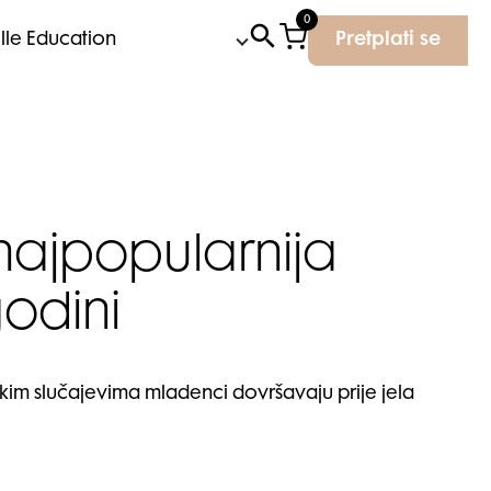
0
Elle Education
Pretplati se
 najpopularnija
odini
 nekim slučajevima mladenci dovršavaju prije jela