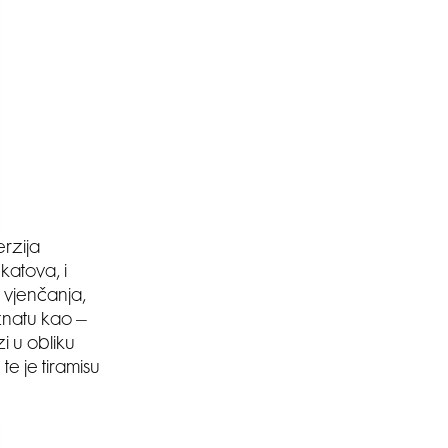
erzija
katova, i
a vjenčanja,
oznatu kao –
zi u obliku
te je tiramisu