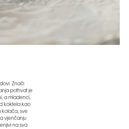
dovi. Znači
anja pothvat je
i, a mladenci,
Od koktela kao
a kolača, sve
na vjenčanju
jenjivi na sva