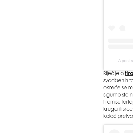
A post 
Riječ je o
tir
svadbenih to
okreće se mod
sigurno ste 
tiramisu tort
kruga ili src
kolač pretvor