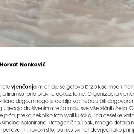
 Horvat Nonković
ijetu
vjenčanja
mijenjaju se gotovo brzo kao modni tren
a tiramisu torta pravi je dokaz tome. Organizacija vjenč
prilično dugo, mnogo je detalja koji trebaju biti dogovoren
 utjecaja društvenim mreža imaju sve više sličnih želja. 
e pića, preko nekoliko foto wall kutaka, i na desetke vrst
ksimalno isplanirano, i fotogenično. Ipak, mnogo detalja 
ici parova i njihovom stilu, pa nisu svi trendovi jednako prim