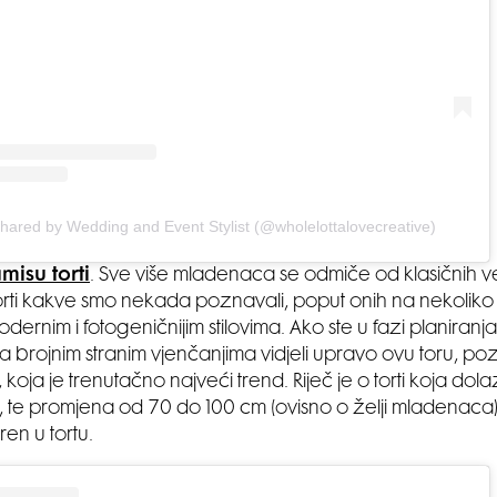
shared by Wedding and Event Stylist (@wholelottalovecreative)
amisu torti
. Sve više mladenaca se odmiče od klasičnih v
rti kakve smo nekada poznavali, poput onih na nekoliko 
ernim i fotogeničnijim stilovima. Ako ste u fazi planiranj
na brojnim stranim vjenčanjima vidjeli upravo ovu toru, p
a, koja je trenutačno najveći trend. Riječ je o torti koja dola
e, te promjena od 70 do 100 cm (ovisno o želji mladenaca) 
en u tortu.