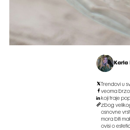
Karla
Trendovi u sv
veoma brzo, 
koji traje po
zbog velikog
osnovne vrst
mora biti ma
ovisi o estet