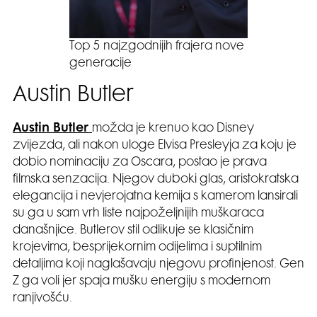
Top 5 najzgodnijih frajera nove
generacije
Austin Butler
Austin Butler
možda je krenuo kao Disney
zvijezda, ali nakon uloge Elvisa Presleyja za koju je
dobio nominaciju za Oscara, postao je prava
filmska senzacija. Njegov duboki glas, aristokratska
elegancija i nevjerojatna kemija s kamerom lansirali
su ga u sam vrh liste najpoželjnijih muškaraca
današnjice. Butlerov stil odlikuje se klasičnim
krojevima, besprijekornim odijelima i suptilnim
detaljima koji naglašavaju njegovu profinjenost. Gen
Z ga voli jer spaja mušku energiju s modernom
ranjivošću.