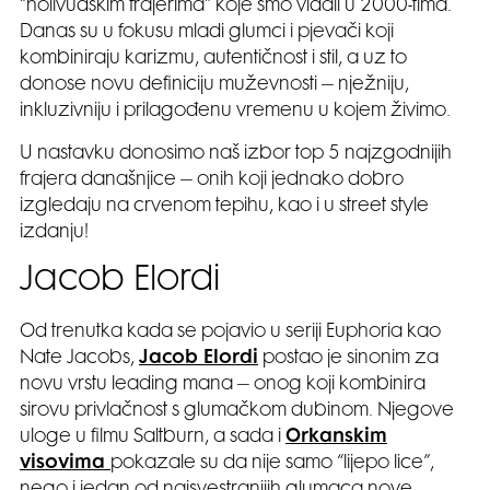
“holivudskim frajerima” koje smo viđali u 2000-tima.
Danas su u fokusu mladi glumci i pjevači koji
kombiniraju karizmu, autentičnost i stil, a uz to
donose novu definiciju muževnosti – nježniju,
inkluzivniju i prilagođenu vremenu u kojem živimo.
U nastavku donosimo naš izbor top 5 najzgodnijih
frajera današnjice – onih koji jednako dobro
izgledaju na crvenom tepihu, kao i u street style
izdanju!
Jacob Elordi
Od trenutka kada se pojavio u seriji Euphoria kao
Nate Jacobs,
Jacob Elordi
postao je sinonim za
novu vrstu leading mana – onog koji kombinira
sirovu privlačnost s glumačkom dubinom. Njegove
uloge u filmu Saltburn, a sada i
Orkanskim
visovima
pokazale su da nije samo “lijepo lice”,