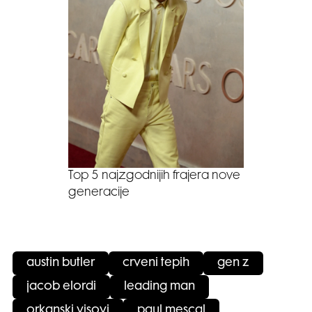
Top 5 najzgodnijih frajera nove
generacije
austin butler
crveni tepih
gen z
jacob elordi
leading man
orkanski visovi
paul mescal