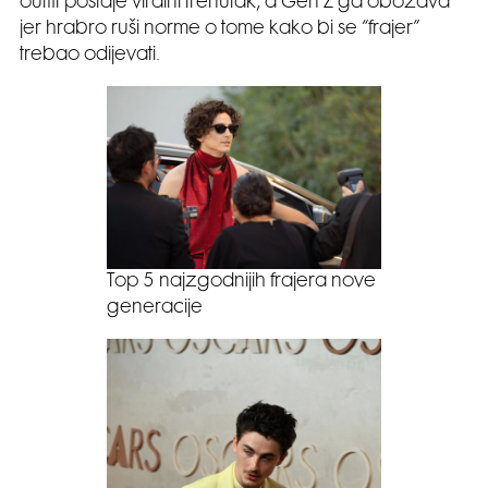
outfit postaje viralni trenutak, a Gen Z ga obožava
jer hrabro ruši norme o tome kako bi se “frajer”
trebao odijevati.
Top 5 najzgodnijih frajera nove
generacije