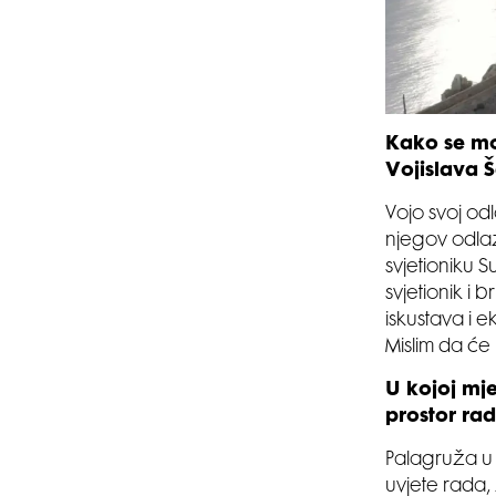
Kako se mot
Vojislava Š
Vojo svoj od
njegov odlaz
svjetioniku 
svjetionik i
iskustava i 
Mislim da će
U kojoj mje
prostor rad
Palagruža u 
uvjete rada,