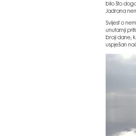
bilo što dogo
Jadrana nem
Svijest o nem
unutarnji pr
broji dane; 
uspješan nač