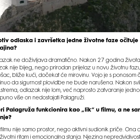
iv odlaska i završetka jedne životne faze očituje 
ajina?
lazak ne doživljava dramatično. Nakon 27 godina života
ak nije bijeg, nego prirodan prijelaz u novu životnu faz
Sušac, bliže kući, dočekat će mirovinu. Vojo je s ponosom
 brinuo da sigurnost plovidbe ne bude narušena. Nakon svi
ekstrema, odlazak nije lom, već naprosto zatvaranje jedno
 puno više on nedostajati Palagruži.
ri Palagruža funkcionira kao „lik“ u filmu, a ne s
nje?
filmu nije samo prostor, nego aktivni sudionik priče. Ona
 životni ritam i emocionalna stanja. Njezina nepredvidivos