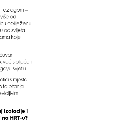
im razlogom –
 više od
icu obilježenu
 od svijeta.
tinama koje
 čuvar
 već stoljeće i
govu svjetlu.
otići s mjesta
 ta pitanja
vidljivim
 izolacije i
i na HRT-u?