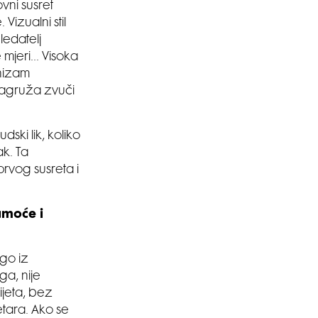
vni susret
Vizualni stil
ledatelj
e mjeri… Visoka
anizam
alagruža zvuči
ski lik, koliko
k. Ta
prvog susreta i
amoće i
ego iz
ga, nije
ijeta, bez
etara. Ako se