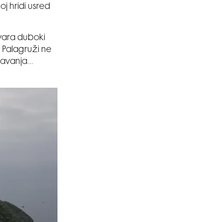
oj hridi usred
stvara duboki
a Palagruži ne
ljavanja…