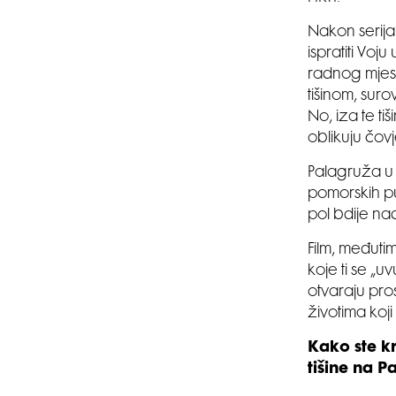
Nakon serij
ispratiti Vo
radnog mjes
tišinom, sur
No, iza te tiš
oblikuju čov
Palagruža u o
pomorskih put
pol bdije na
Film, međutim
koje ti se „u
otvaraju pros
životima koj
Kako ste kro
tišine na P