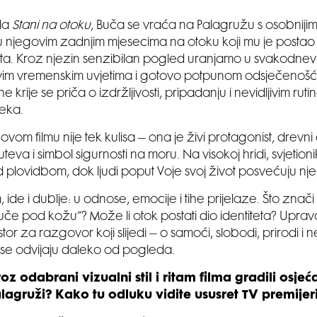
ala
Stani na otoku
, Buča se vraća na Palagružu s osobnij
ju u njegovim zadnjim mjesecima na otoku koji mu je postao
ta. Kroz njezin senzibilan pogled uranjamo u svakodnev
ovim vremenskim uvjetima i gotovo potpunom odsječenošću
ine krije se priča o izdržljivosti, pripadanju i nevidljivim ru
jeka.
vom filmu nije tek kulisa – ona je živi protagonist, drevni
eva i simbol sigurnosti na moru. Na visokoj hridi, svjetionik
d plovidbom, dok ljudi poput Voje svoj život posvećuju nje
, ide i dublje: u odnose, emocije i tihe prijelaze. Što znači 
vuče pod kožu“? Može li otok postati dio identiteta? Upravo
tor za razgovor koji slijedi – o samoći, slobodi, prirodi i ne
i se odvijaju daleko od pogleda.
z odabrani vizualni stil i ritam filma gradili osjećaj
alagruži? Kako tu odluku vidite ususret TV premijer