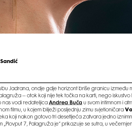
 Sandić
bu Jadrana, ondje gdje horizont briše granicu između 
Palagruža – otok koji nije tek točka na karti, nego iskustvo
nas vodi redateljica
Andrea Buča
u svom intimnom i at
m filmu, u kojem bilježi posljednju zimu svjetioničara
Vo
jeka koji nakon gotovo tri desetljeća zatvara jedno iznim
lm „Plovput 7, Palagruža je“ prikazuje se sutra, u večernj