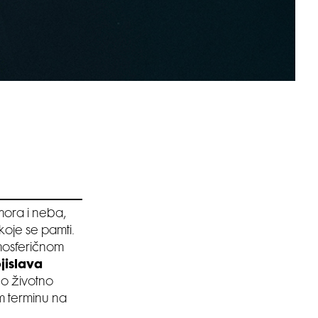
mora i neba,
 koje se pamti.
mosferičnom
jislava
no životno
em terminu na