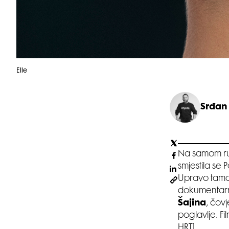
Elle
Srđan
Na samom ru
smjestila se 
Upravo tamo 
dokumentarno
Šajina
, čov
poglavlje. Fi
HRT1.