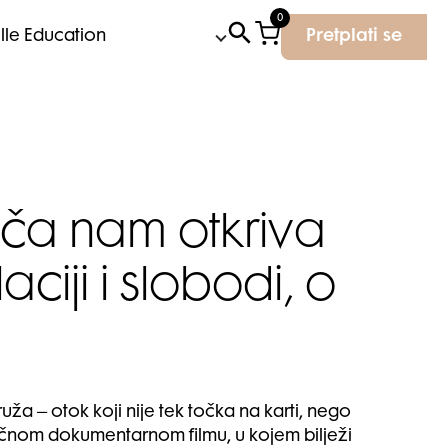
0
Elle Education
Pretplati se
Buča nam otkriva
ciji i slobodi, o
ža – otok koji nije tek točka na karti, nego
ičnom dokumentarnom filmu, u kojem bilježi