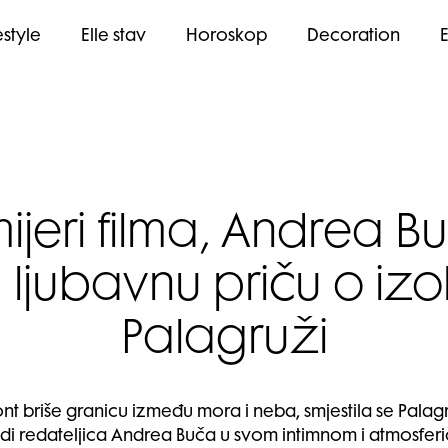
estyle
Elle stav
Horoskop
Decoration
ijeri filma, Andrea 
ljubavnu priču o izola
Palagruži
briše granicu između mora i neba, smjestila se Palagru
odi redateljica Andrea Buča u svom intimnom i atmosfer