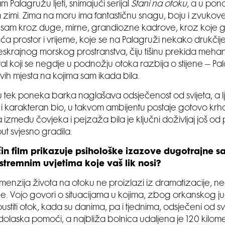
Palagružu ljeti, snimajući serijal
Stani na otoku
, a u pono
 zimi. Zima na moru ima fantastičnu snagu, boju i zvukove. 
a sam kroz duge, mirne, grandiozne kadrove, kroz koje g
eća prostor i vrijeme, koje se na Palagruži nekako drukčij
eskrajnog morskog prostranstva, čiju tišinu prekida meh
 val koji se negdje u podnožju otoka razbija o stijene – P
svih mjesta na kojima sam ikada bila.
 tek poneka barka naglašava odsječenost od svijeta, a ljud
 karakteran bio, u takvom ambijentu postaje gotovo krha
 između čovjeka i pejzaža bila je ključni doživljaj još od 
ut svjesno gradila.
in film prikazuje psihološke izazove dugotrajne s
stremnim uvjetima koje vaš lik nosi?
imenzija života na otoku ne proizlazi iz dramatizacije, n
. Vojo govori o situacijama u kojima, zbog orkanskog ju
titi otok, kada su danima, pa i tjednima, odsječeni od sv
olaska pomoći, a najbliža bolnica udaljena je 120 kilom