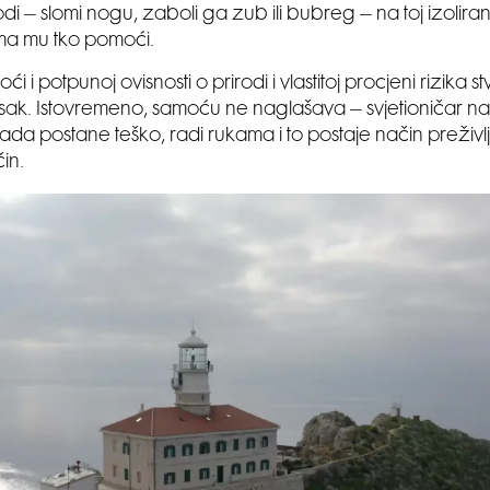
di – slomi nogu, zaboli ga zub ili bubreg – na toj izoliran
a mu tko pomoći.
oći i potpunoj ovisnosti o prirodi i vlastitoj procjeni rizika 
itisak. Istovremeno, samoću ne naglašava – svjetioničar n
kada postane teško, radi rukama i to postaje način preživ
in.