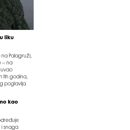
u liku
 na Palagruži,
u – na
 čuvao
h tih godina,
g poglavlja.
amo kao
 određuje
t i snaga