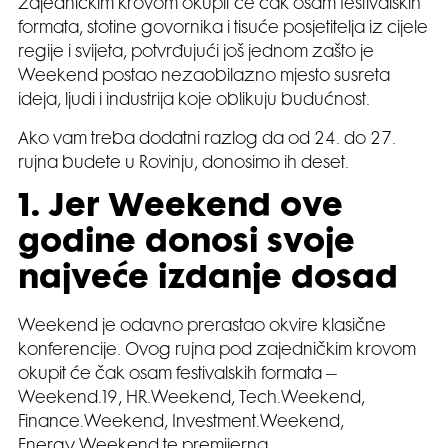
zajedničkim krovom okupit će čak osam festivalskih
formata, stotine govornika i tisuće posjetitelja iz cijele
regije i svijeta, potvrđujući još jednom zašto je
Weekend postao nezaobilazno mjesto susreta
ideja, ljudi i industrija koje oblikuju budućnost.
Ako vam treba dodatni razlog da od 24. do 27.
rujna budete u Rovinju, donosimo ih deset.
1. Jer Weekend ove
godine donosi svoje
najveće izdanje dosad
Weekend je odavno prerastao okvire klasične
konferencije. Ovog rujna pod zajedničkim krovom
okupit će čak osam festivalskih formata –
Weekend.19, HR.Weekend, Tech.Weekend,
Finance.Weekend, Investment.Weekend,
Energy.Weekend te premijerna