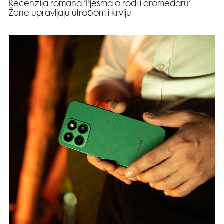
Recenzija romana ‘Pjesma o rodi i dromedaru’:
Žene upravljaju utrobom i krvlju