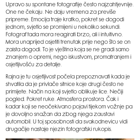
Upravo su spontane fotografije često najzahtjevnije.
One ne čekaju. Ne daju vremena za previše
pripreme. Emocija traje kratko, pokret se dogodi
jednom, svjetlo se promijeni u nekoliko sekundi.
Fotograf tada mora reagirati brzo, ali i intuitivno.
Mora unaprijed osjetiti trenutak prije nego što se on
zaista dogodi. To je vještina koja se ne gradi samo
znanjem o opremi, nego iskustvom, promatranjem i
osjetljivošću za detalje.
Rajna je tu osjetljivost počela prepoznavati kada je
shvatila da je privlače sitnice koje drugi često ne
primijete. Način na koji svjetlo oblikuje lice. Nečiji
pogled. Pokret ruke. Atmosfera prostora. Čak i
kadar koji se neočekivano pojavi tijekom vožnje pa
je dovoljno snažan da zbog njega zaustavi
automobil. U toj sposobnosti da svakodnevicu vidi
drugačije nastaje njezin fotografski rukopis.