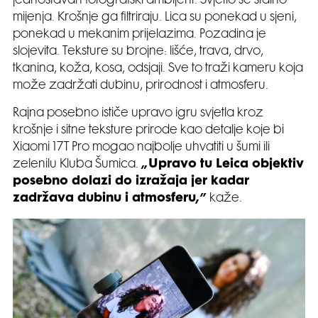
jednostavan fotografski ambijent. Svjetlo se stalno
mijenja. Krošnje ga filtriraju. Lica su ponekad u sjeni,
ponekad u mekanim prijelazima. Pozadina je
slojevita. Teksture su brojne: lišće, trava, drvo,
tkanina, koža, kosa, odsjaji. Sve to traži kameru koja
može zadržati dubinu, prirodnost i atmosferu.
Rajna posebno ističe upravo igru svjetla kroz
krošnje i sitne teksture prirode kao detalje koje bi
Xiaomi 17T Pro mogao najbolje uhvatiti u šumi ili
zelenilu Kluba Šumica.
„Upravo tu Leica objektiv
posebno dolazi do izražaja jer kadar
zadržava dubinu i atmosferu,”
kaže.