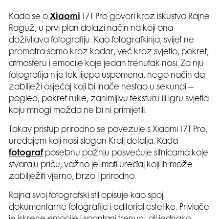
Kada se o
Xiaomi
17T Pro govori kroz iskustvo Rajne
Raguž, u prvi plan dolazi način na koji ona
doživljava fotografiju. Kao fotografkinja, svijet ne
promatra samo kroz kadar, već kroz svjetlo, pokret,
atmosferu i emocije koje jedan trenutak nosi. Za nju
fotografija nije tek lijepa uspomena, nego način da
zabilježi osjećaj koji bi inače nestao u sekundi –
pogled, pokret ruke, zanimljivu teksturu ili igru svjetla
koju mnogi možda ne bi ni primijetili.
Takav pristup prirodno se povezuje s Xiaomi 17T Pro,
uređajem koji nosi slogan Kralj detalja. Kada
fotograf
posebnu pažnju posvećuje sitnicama koje
stvaraju priču, važno je imati uređaj koji ih može
zabilježiti vjerno, brzo i prirodno.
Rajna svoj fotografski stil opisuje kao spoj
dokumentarne fotografije i editorial estetike. Privlače