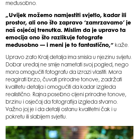
međusobno.
„Uvijek možemo namjestiti svjetlo, kadar ili
prostor, ali ono što zapravo ‘zamrzavamo’ je
naš osjećaj trenutka. Mislim da je upravo ta
emocija ono što razlikuje fotografe
međusobno — i meni je to fantastično,”
kaže.
Upravo zato Kralj detalja ima smisla u njezinu svijetu.
Dobar uređaj ne smije nametati svoj pogled, nego
mora omogućiti fotografu da izrazi vlastiti. Mora
reagirati brzo, čuvati prirodne tonove, zadržati
kvalitetu detalja i omogućiti da kadar izgleda
realistično. Rajna posebno cijeni prirodne tonove,
brzinu i osjećaj da fotografija izgleda stvarno.
Važno joj je i da detalji ostanu kvalitetni čak i u
pokretu ili slabijem svjetlu.