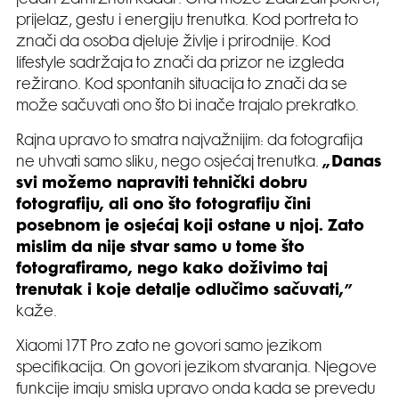
jedan zamrznuti kadar. Ona može zadržati pokret,
prijelaz, gestu i energiju trenutka. Kod portreta to
znači da osoba djeluje življe i prirodnije. Kod
lifestyle sadržaja to znači da prizor ne izgleda
režirano. Kod spontanih situacija to znači da se
može sačuvati ono što bi inače trajalo prekratko.
Rajna upravo to smatra najvažnijim: da fotografija
ne uhvati samo sliku, nego osjećaj trenutka.
„Danas
svi možemo napraviti tehnički dobru
fotografiju, ali ono što fotografiju čini
posebnom je osjećaj koji ostane u njoj. Zato
mislim da nije stvar samo u tome što
fotografiramo, nego kako doživimo taj
trenutak i koje detalje odlučimo sačuvati,”
kaže.
Xiaomi 17T Pro zato ne govori samo jezikom
specifikacija. On govori jezikom stvaranja. Njegove
funkcije imaju smisla upravo onda kada se prevedu