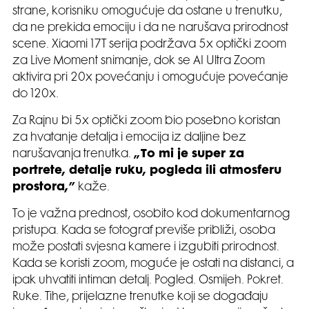
strane, korisniku omogućuje da ostane u trenutku,
da ne prekida emociju i da ne narušava prirodnost
scene. Xiaomi 17T serija podržava 5x optički zoom
za Live Moment snimanje, dok se AI Ultra Zoom
aktivira pri 20x povećanju i omogućuje povećanje
do 120x.
Za Rajnu bi 5x optički zoom bio posebno koristan
za hvatanje detalja i emocija iz daljine bez
narušavanja trenutka.
„To mi je super za
portrete, detalje ruku, pogleda ili atmosferu
prostora,”
kaže.
To je važna prednost, osobito kod dokumentarnog
pristupa. Kada se fotograf previše približi, osoba
može postati svjesna kamere i izgubiti prirodnost.
Kada se koristi zoom, moguće je ostati na distanci, a
ipak uhvatiti intiman detalj. Pogled. Osmijeh. Pokret.
Ruke. Tihe, prijelazne trenutke koji se događaju