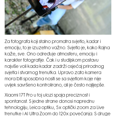
Za fotografa koji stalno promatra svjetlo, kadar i
emociju, to je izuzetno važno. Svjetlo je, kako Rajna
kaže, sve. Ono određuje atmosferu, emociju i
karakter fotografije. Čak i u studijskom postavu
najviše voli kada kadar zadrži osjećaj prirodnog
svjetla i stvarnog trenutka. Upravo zato kamera
mora biti sposobna nositi se sa svjetlom koje nije
uvijek savršeno kontrolirano, ali je često najljepše.
Xiaomi 17T Pro u toj ulozi spaja preciznost i
spontanost. S jedne strane donosi naprednu
tehnologiju, Leica optiku, 5x optički zoom za Live
trenutke i AI Ultra Zoom do 120x povećanja. S druge