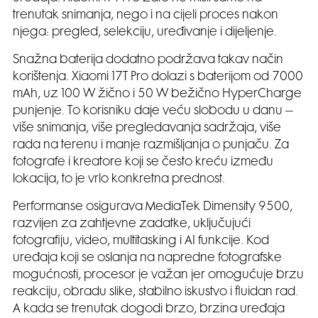
trenutak snimanja, nego i na cijeli proces nakon
njega: pregled, selekciju, uređivanje i dijeljenje.
Snažna baterija dodatno podržava takav način
korištenja. Xiaomi 17T Pro dolazi s baterijom od 7000
mAh, uz 100 W žično i 50 W bežično HyperCharge
punjenje. To korisniku daje veću slobodu u danu –
više snimanja, više pregledavanja sadržaja, više
rada na terenu i manje razmišljanja o punjaču. Za
fotografe i kreatore koji se često kreću između
lokacija, to je vrlo konkretna prednost.
Performanse osigurava MediaTek Dimensity 9500,
razvijen za zahtjevne zadatke, uključujući
fotografiju, video, multitasking i AI funkcije. Kod
uređaja koji se oslanja na napredne fotografske
mogućnosti, procesor je važan jer omogućuje brzu
reakciju, obradu slike, stabilno iskustvo i fluidan rad.
A kada se trenutak dogodi brzo, brzina uređaja