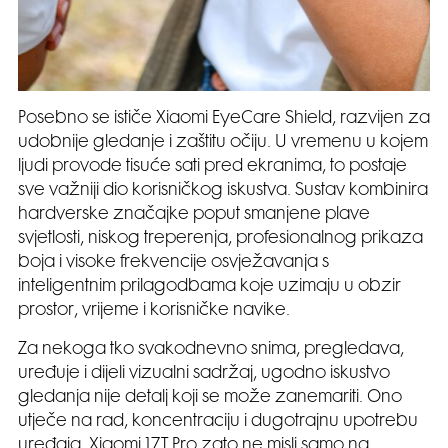
Posebno se ističe Xiaomi EyeCare Shield, razvijen za
udobnije gledanje i zaštitu očiju. U vremenu u kojem
ljudi provode tisuće sati pred ekranima, to postaje
sve važniji dio korisničkog iskustva. Sustav kombinira
hardverske značajke poput smanjene plave
svjetlosti, niskog treperenja, profesionalnog prikaza
boja i visoke frekvencije osvježavanja s
inteligentnim prilagodbama koje uzimaju u obzir
prostor, vrijeme i korisničke navike.
Za nekoga tko svakodnevno snima, pregledava,
uređuje i dijeli vizualni sadržaj, ugodno iskustvo
gledanja nije detalj koji se može zanemariti. Ono
utječe na rad, koncentraciju i dugotrajnu upotrebu
uređaja. Xiaomi 17T Pro zato ne misli samo na