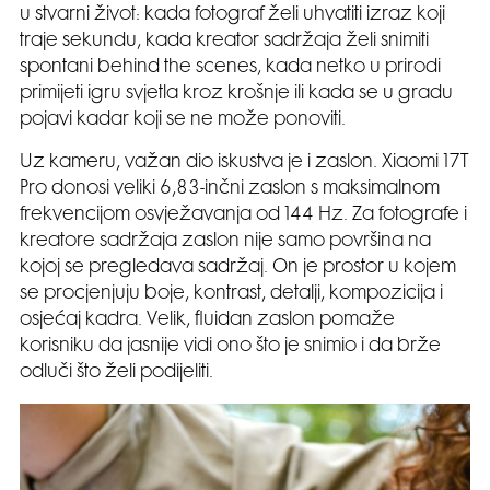
u stvarni život: kada fotograf želi uhvatiti izraz koji
traje sekundu, kada kreator sadržaja želi snimiti
spontani behind the scenes, kada netko u prirodi
primijeti igru svjetla kroz krošnje ili kada se u gradu
pojavi kadar koji se ne može ponoviti.
Uz kameru, važan dio iskustva je i zaslon. Xiaomi 17T
Pro donosi veliki 6,83-inčni zaslon s maksimalnom
frekvencijom osvježavanja od 144 Hz. Za fotografe i
kreatore sadržaja zaslon nije samo površina na
kojoj se pregledava sadržaj. On je prostor u kojem
se procjenjuju boje, kontrast, detalji, kompozicija i
osjećaj kadra. Velik, fluidan zaslon pomaže
korisniku da jasnije vidi ono što je snimio i da brže
odluči što želi podijeliti.