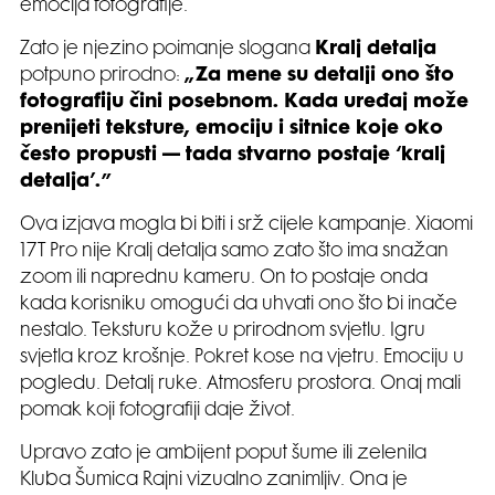
emocija fotografije.
Zato je njezino poimanje slogana
Kralj detalja
potpuno prirodno:
„Za mene su detalji ono što
fotografiju čini posebnom. Kada uređaj može
prenijeti teksture, emociju i sitnice koje oko
često propusti — tada stvarno postaje ‘kralj
detalja’.”
Ova izjava mogla bi biti i srž cijele kampanje. Xiaomi
17T Pro nije Kralj detalja samo zato što ima snažan
zoom ili naprednu kameru. On to postaje onda
kada korisniku omogući da uhvati ono što bi inače
nestalo. Teksturu kože u prirodnom svjetlu. Igru
svjetla kroz krošnje. Pokret kose na vjetru. Emociju u
pogledu. Detalj ruke. Atmosferu prostora. Onaj mali
pomak koji fotografiji daje život.
Upravo zato je ambijent poput šume ili zelenila
Kluba Šumica Rajni vizualno zanimljiv. Ona je