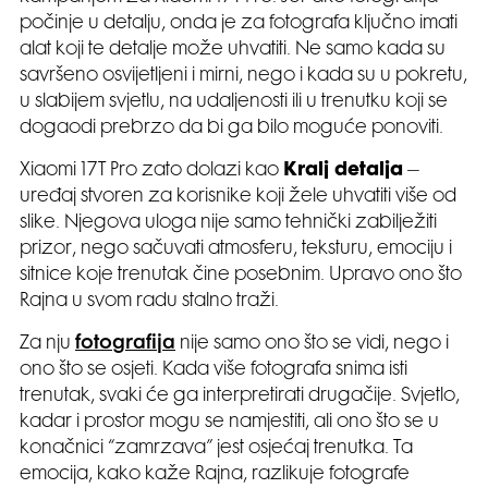
počinje u detalju, onda je za fotografa ključno imati
alat koji te detalje može uhvatiti. Ne samo kada su
savršeno osvijetljeni i mirni, nego i kada su u pokretu,
u slabijem svjetlu, na udaljenosti ili u trenutku koji se
dogaodi prebrzo da bi ga bilo moguće ponoviti.
Xiaomi 17T Pro zato dolazi kao
Kralj detalja
–
uređaj stvoren za korisnike koji žele uhvatiti više od
slike. Njegova uloga nije samo tehnički zabilježiti
prizor, nego sačuvati atmosferu, teksturu, emociju i
sitnice koje trenutak čine posebnim. Upravo ono što
Rajna u svom radu stalno traži.
Za nju
fotografija
nije samo ono što se vidi, nego i
ono što se osjeti. Kada više fotografa snima isti
trenutak, svaki će ga interpretirati drugačije. Svjetlo,
kadar i prostor mogu se namjestiti, ali ono što se u
konačnici “zamrzava” jest osjećaj trenutka. Ta
emocija, kako kaže Rajna, razlikuje fotografe