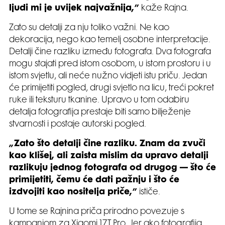
ljudi mi je uvijek najvažnija,”
kaže Rajna.
Zato su detalji za nju toliko važni. Ne kao
dekoracija, nego kao temelj osobne interpretacije.
Detalji čine razliku između fotografa. Dva fotografa
mogu stajati pred istom osobom, u istom prostoru i u
istom svjetlu, ali neće nužno vidjeti istu priču. Jedan
će primijetiti pogled, drugi svjetlo na licu, treći pokret
ruke ili teksturu tkanine. Upravo u tom odabiru
detalja fotografija prestaje biti samo bilježenje
stvarnosti i postaje autorski pogled.
„Zato što detalji čine razliku. Znam da zvuči
kao klišej, ali zaista mislim da upravo detalji
razlikuju jednog fotografa od drugog — što će
primijetiti, čemu će dati pažnju i što će
izdvojiti kao nositelja priče,”
ističe.
U tome se Rajnina priča prirodno povezuje s
kampanjom za Xiaomi 17T Pro. Jer ako fotografija