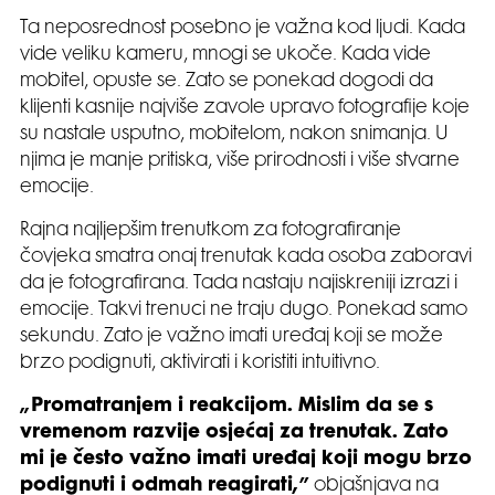
Ta neposrednost posebno je važna kod ljudi. Kada
vide veliku kameru, mnogi se ukoče. Kada vide
mobitel, opuste se. Zato se ponekad dogodi da
klijenti kasnije najviše zavole upravo fotografije koje
su nastale usputno, mobitelom, nakon snimanja. U
njima je manje pritiska, više prirodnosti i više stvarne
emocije.
Rajna najljepšim trenutkom za fotografiranje
čovjeka smatra onaj trenutak kada osoba zaboravi
da je fotografirana. Tada nastaju najiskreniji izrazi i
emocije. Takvi trenuci ne traju dugo. Ponekad samo
sekundu. Zato je važno imati uređaj koji se može
brzo podignuti, aktivirati i koristiti intuitivno.
„Promatranjem i reakcijom. Mislim da se s
vremenom razvije osjećaj za trenutak. Zato
mi je često važno imati uređaj koji mogu brzo
podignuti i odmah reagirati,”
objašnjava na