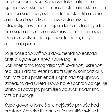
prirodan i emotivan. Rajna voli fotografije koje
djeluju živo i iskreno, s puno detalja i atmosfere. Teži
tome da kadar izgleda kao trenutak iz filma, a ne
samo kao lijepa slika. Upravo zato njezine
fotografije često imaju dojam da se nešto dogodilo
prije kadra i da će se nešto nastaviti nakon njega.
One nisu zatvorene u jednom trenutku, nego
sugeriraju priču.
To je posebno važno u dokumentarno-editorial
pristupu, gdje se susreću dvije logike.
Dokumentarna fotografija traži stvarnost, iskrenost i
reakciju. Editorial estetika traži svjetlo, kompoziciju,
ton i vizualnu profinjenost. Rajnin rad stoji upravo
između ta dva svijeta. Dovoljno je spontan da djeluje
istinito, ali dovoljno promišljen da svaki kadar ima
vizualnu snagu.
Kada govori o tome što je najčešće privuče kod
prostora, čovjeka ili trenutka, Rajna ističe svjetlo i