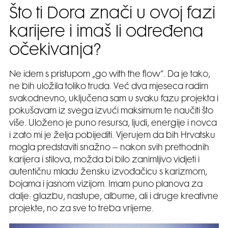
Što ti Dora znači u ovoj fazi
karijere i imaš li određena
očekivanja?
Ne idem s pristupom „go with the flow“. Da je tako,
ne bih uložila toliko truda. Već dva mjeseca radim
svakodnevno, uključena sam u svaku fazu projekta i
pokušavam iz svega izvući maksimum te naučiti što
više. Uloženo je puno resursa, ljudi, energije i novca
i zato mi je želja pobijediti. Vjerujem da bih Hrvatsku
mogla predstaviti snažno – nakon svih prethodnih
karijera i stilova, možda bi bilo zanimljivo vidjeti i
autentičnu mladu žensku izvođačicu s karizmom,
bojama i jasnom vizijom. Imam puno planova za
dalje: glazbu, nastupe, albume, ali i druge kreativne
projekte, no za sve to treba vrijeme.