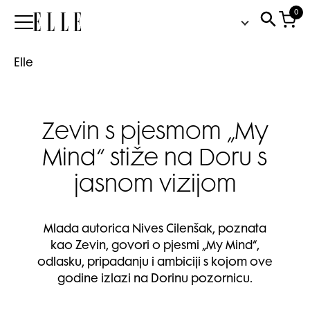
0
Elle
Elle
Zevin s pjesmom „My
Mind“ stiže na Doru s
jasnom vizijom
Mlada autorica Nives Cilenšak, poznata
kao Zevin, govori o pjesmi „My Mind“,
odlasku, pripadanju i ambiciji s kojom ove
godine izlazi na Dorinu pozornicu.