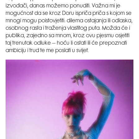
izvođači, danas možemo ponuditi. Važna mi je
mogućnost da se kroz Doru ispriča priča s kojom se
mnogi mogu poistovjetiti: dilema ostajanja ili odlaska,
osobnog rasta i traženja vlastitog puta. Možda će i
publika, zajedno sa mnom, kroz ovu pjesmu osjetiti
taj trenutak odluke – hoću li ostati ili će prepoznati
ambiciju i trud te me poslati u svijet.