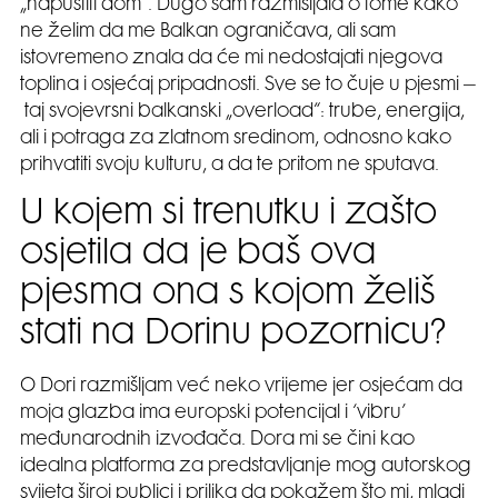
„napustiti dom“. Dugo sam razmišljala o tome kako
ne želim da me Balkan ograničava, ali sam
istovremeno znala da će mi nedostajati njegova
toplina i osjećaj pripadnosti. Sve se to čuje u pjesmi –
taj svojevrsni balkanski „overload“: trube, energija,
ali i potraga za zlatnom sredinom, odnosno kako
prihvatiti svoju kulturu, a da te pritom ne sputava.
U kojem si trenutku i zašto
osjetila da je baš ova
pjesma ona s kojom želiš
stati na Dorinu pozornicu?
O Dori razmišljam već neko vrijeme jer osjećam da
moja glazba ima europski potencijal i ‘vibru’
međunarodnih izvođača. Dora mi se čini kao
idealna platforma za predstavljanje mog autorskog
svijeta široj publici i prilika da pokažem što mi, mladi