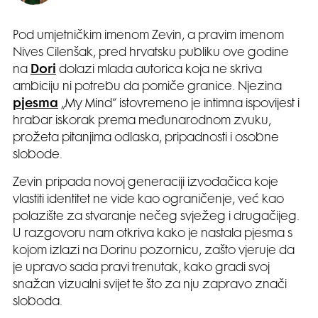
Pod umjetničkim imenom Zevin, a pravim imenom
Nives Cilenšak, pred hrvatsku publiku ove godine
na
Dori
dolazi mlada autorica koja ne skriva
ambiciju ni potrebu da pomiče granice. Njezina
pjesma
„My Mind“ istovremeno je intimna ispovijest i
hrabar iskorak prema međunarodnom zvuku,
prožeta pitanjima odlaska, pripadnosti i osobne
slobode.
Zevin pripada novoj generaciji izvođačica koje
vlastiti identitet ne vide kao ograničenje, već kao
polazište za stvaranje nečeg svježeg i drugačijeg.
U razgovoru nam otkriva kako je nastala pjesma s
kojom izlazi na Dorinu pozornicu, zašto vjeruje da
je upravo sada pravi trenutak, kako gradi svoj
snažan vizualni svijet te što za nju zapravo znači
sloboda.