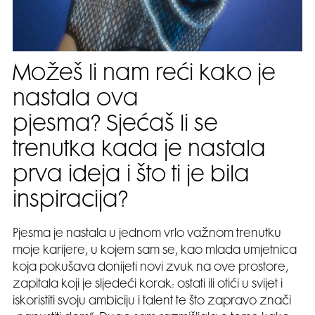
Možeš li nam reći kako je
nastala ova
pjesma? Sjećaš li se
trenutka kada je nastala
prva ideja i što ti je bila
inspiracija?
Pjesma je nastala u jednom vrlo važnom trenutku
moje karijere, u kojem sam se, kao mlada umjetnica
koja pokušava donijeti novi zvuk na ove prostore,
zapitala koji je sljedeći korak: ostati ili otići u svijet i
iskoristiti svoju ambiciju i talent te što zapravo znači