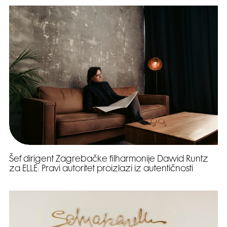
Šef dirigent Zagrebačke filharmonije Dawid Runtz
za ELLE: Pravi autoritet proizlazi iz autentičnosti