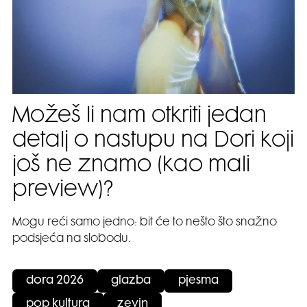
Možeš li nam otkriti jedan
detalj o nastupu na Dori koji
još ne znamo (kao mali
preview)?
Mogu reći samo jedno: bit će to nešto što snažno
podsjeća na slobodu.
dora 2026
glazba
pjesma
pop kultura
zevin