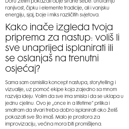
Doru želim pokazati obje strane sebe: unutarnju
ranjivost, čipku i elemente tradicije, ali i vanjsku
energiju, sjaj, boje i miks različitih svjetova.
Kako inače izgleda tvoja
priprema za nastup: voliš li
sve unaprijed isplanirati ili
se oslanjaš na trenutni
osjećaj?
Sama sam osmislila koncept nastupa, storytelling i
vizualije, uz pomoć ekipe koja zajedno sa mnom
razvija ideju. Volim da sve ima smisla i da se uklapa u
jednu cjelinu. Ovo je „once in a lifetime“ prilika i
smatram da stvari treba dobro isplanirati ako želiš
pokazati sve što imaš. Malo je prostora za
improvizaciju, većina mora biti promišljena.