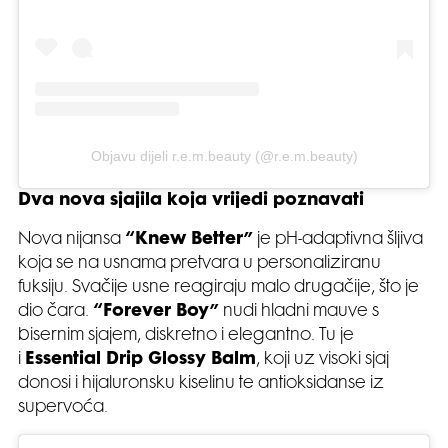
Objavu dijeli r.e.m.beauty (@r.e.m.beauty)
Dva nova sjajila koja vrijedi poznavati
Nova nijansa
“Knew Better”
je pH-adaptivna šljiva
koja se na usnama pretvara u personaliziranu
fuksiju. Svačije usne reagiraju malo drugačije, što je
dio čara.
“Forever Boy”
nudi hladni mauve s
bisernim sjajem, diskretno i elegantno. Tu je
i
Essential Drip Glossy Balm
, koji uz visoki sjaj
donosi i hijaluronsku kiselinu te antioksidanse iz
supervoća.