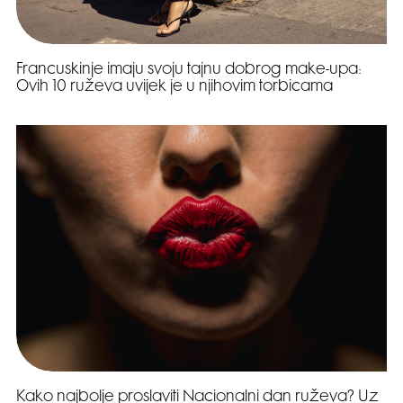
Francuskinje imaju svoju tajnu dobrog make-upa:
Ovih 10 ruževa uvijek je u njihovim torbicama
Kako najbolje proslaviti Nacionalni dan ruževa? Uz