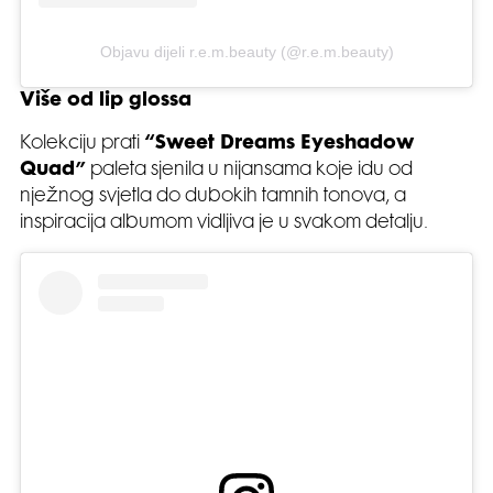
Objavu dijeli r.e.m.beauty (@r.e.m.beauty)
Više od lip glossa
Kolekciju prati
“Sweet Dreams Eyeshadow
Quad”
paleta sjenila u nijansama koje idu od
nježnog svjetla do dubokih tamnih tonova, a
inspiracija albumom vidljiva je u svakom detalju.