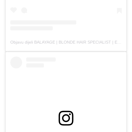
Objavu dijeli BALAYAGE | BLONDE HAIR SPECIALIST | EDUCATOR (@brbahair)