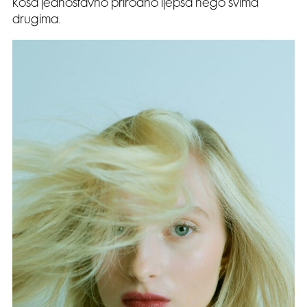
kosa jednostavno prirodno ljepša nego svima
drugima.