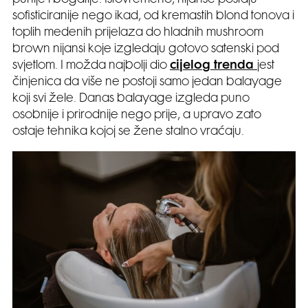
punije i bogatije. Istovremeno, nijanse postaju
sofisticiranije nego ikad, od kremastih blond tonova i
toplih medenih prijelaza do hladnih mushroom
brown nijansi koje izgledaju gotovo satenski pod
svjetlom. I možda najbolji dio
cijelog trenda
jest
činjenica da više ne postoji samo jedan balayage
koji svi žele. Danas balayage izgleda puno
osobnije i prirodnije nego prije, a upravo zato
ostaje tehnika kojoj se žene stalno vraćaju.