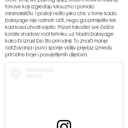
efekt. Umjesto zlatnog sjaja, kosa reflektira hladnije
tonove koji izgledaju luksuzno i pomalo
minimalistički. I postoji nešto jako chic u tome kada
balayage nije odmah očit, nego ga primijetite tek
kad kosa uhvati svjetlo. Frizeri također sve češće
koriste shadow root tehniku uz hladni balayage
kako bi izrast bio što prirodniji. To znači manje
održavanja i puno sporije vidljiv prijelaz između
prirodne boje i posvijetljenih dijelova.