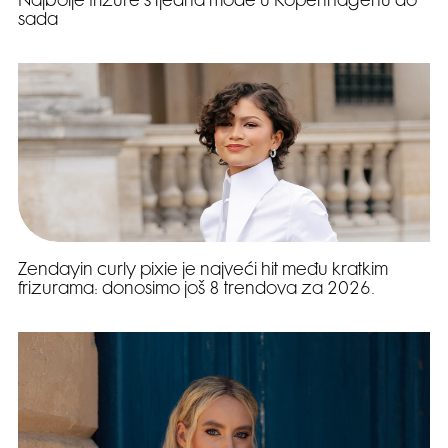
Najbolje frizure s tjedna mode u Kopenhagenu do
sada
Zendayin curly pixie je najveći hit među kratkim
frizurama: donosimo još 8 trendova za 2026.