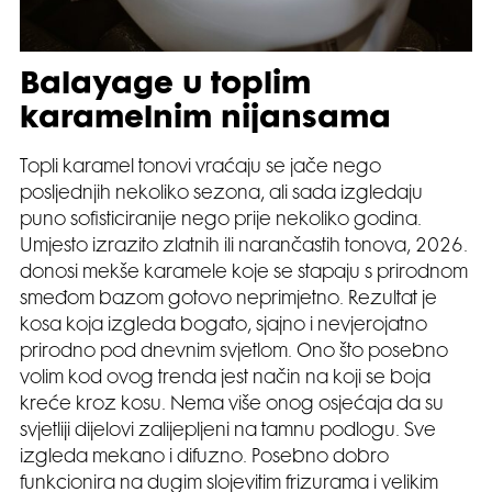
Balayage u toplim
karamelnim nijansama
Topli karamel tonovi vraćaju se jače nego
posljednjih nekoliko sezona, ali sada izgledaju
puno sofisticiranije nego prije nekoliko godina.
Umjesto izrazito zlatnih ili narančastih tonova, 2026.
donosi mekše karamele koje se stapaju s prirodnom
smeđom bazom gotovo neprimjetno. Rezultat je
kosa koja izgleda bogato, sjajno i nevjerojatno
prirodno pod dnevnim svjetlom. Ono što posebno
volim kod ovog trenda jest način na koji se boja
kreće kroz kosu. Nema više onog osjećaja da su
svjetliji dijelovi zalijepljeni na tamnu podlogu. Sve
izgleda mekano i difuzno. Posebno dobro
funkcionira na dugim slojevitim frizurama i velikim