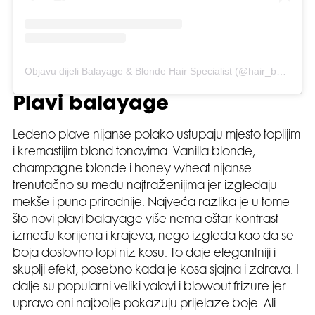
Objavu dijeli Balayage & Blonde Hair Specialist (@hair_by_marvina)
Plavi balayage
Ledeno plave nijanse polako ustupaju mjesto toplijim
i kremastijim blond tonovima. Vanilla blonde,
champagne blonde i honey wheat nijanse
trenutačno su među najtraženijima jer izgledaju
mekše i puno prirodnije. Najveća razlika je u tome
što novi plavi balayage više nema oštar kontrast
između korijena i krajeva, nego izgleda kao da se
boja doslovno topi niz kosu. To daje elegantniji i
skuplji efekt, posebno kada je kosa sjajna i zdrava. I
dalje su popularni veliki valovi i blowout frizure jer
upravo oni najbolje pokazuju prijelaze boje. Ali