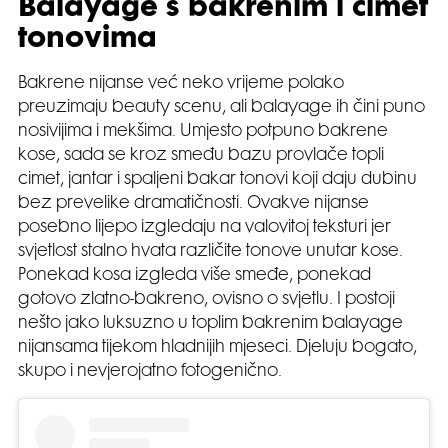
Balayage s bakrenim i cimet
tonovima
Bakrene nijanse već neko vrijeme polako
preuzimaju beauty scenu, ali balayage ih čini puno
nosivijima i mekšima. Umjesto potpuno bakrene
kose, sada se kroz smeđu bazu provlače topli
cimet, jantar i spaljeni bakar tonovi koji daju dubinu
bez prevelike dramatičnosti. Ovakve nijanse
posebno lijepo izgledaju na valovitoj teksturi jer
svjetlost stalno hvata različite tonove unutar kose.
Ponekad kosa izgleda više smeđe, ponekad
gotovo zlatno-bakreno, ovisno o svjetlu. I postoji
nešto jako luksuzno u toplim bakrenim balayage
nijansama tijekom hladnijih mjeseci. Djeluju bogato,
skupo i nevjerojatno fotogenično.