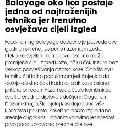
Balayage oko lica postaje
jedna od najtraženijih
tehnika jer trenutno
osvježava cijeli izgled
Face-framing balayage doslovno je posvuda ove
godine i iskreno, potpuno razumijem zašto.
Nekoliko svjetlijih pramenova oko lica može
promijeniti cijeli izgled kože, očiju i čak frizure bez
velikog posvjetljivanja ostatka kose. Ono što ovu
tehniku čini toliko popularnom jest činjenica da
djeluje efektno čak i kada ostatak kose ostane
prilično prirodan. Frizeri sada često kombiniraju
svjetlije prednje dijelove s dubljom i bogatijom
bazom straga, što cijeloj kosi daje puno više
kontrasta i pokreta. Posebno dobro izgleda na
srednje dugoj kosi i laganim valovima jer svjetlost
prvo pada upravo na prednje dijelove.