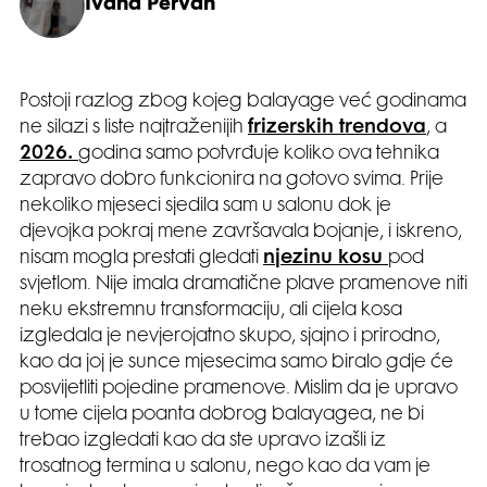
Ivana Pervan
Postoji razlog zbog kojeg balayage već godinama
ne silazi s liste najtraženijih
frizerskih trendova
, a
2026.
godina samo potvrđuje koliko ova tehnika
zapravo dobro funkcionira na gotovo svima. Prije
nekoliko mjeseci sjedila sam u salonu dok je
djevojka pokraj mene završavala bojanje, i iskreno,
nisam mogla prestati gledati
njezinu kosu
pod
svjetlom. Nije imala dramatične plave pramenove niti
neku ekstremnu transformaciju, ali cijela kosa
izgledala je nevjerojatno skupo, sjajno i prirodno,
kao da joj je sunce mjesecima samo biralo gdje će
posvijetliti pojedine pramenove. Mislim da je upravo
u tome cijela poanta dobrog balayagea, ne bi
trebao izgledati kao da ste upravo izašli iz
trosatnog termina u salonu, nego kao da vam je