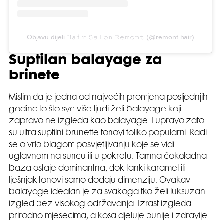
Objavu dijeli 𝙷𝚊𝚒𝚛 𝚂𝚊𝚕𝚘𝚗 𝚁𝚎𝚖𝚘𝚗𝚝 (@remont.hair)
Suptilan balayage za
brinete
Mislim da je jedna od najvećih promjena posljednjih
godina to što sve više ljudi želi balayage koji
zapravo ne izgleda kao balayage. I upravo zato
su ultra-suptilni brunette tonovi toliko popularni. Radi
se o vrlo blagom posvjetljivanju koje se vidi
uglavnom na suncu ili u pokretu. Tamna čokoladna
baza ostaje dominantna, dok tanki karamel ili
lješnjak tonovi samo dodaju dimenziju. Ovakav
balayage idealan je za svakoga tko želi luksuzan
izgled bez visokog održavanja. Izrast izgleda
prirodno mjesecima, a kosa djeluje punije i zdravije