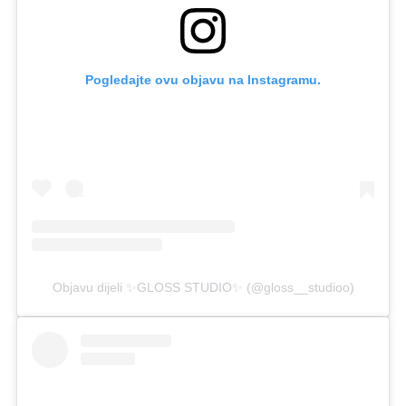
Pogledajte ovu objavu na Instagramu.
Objavu dijeli ✨GLOSS STUDIO✨ (@gloss__studioo)