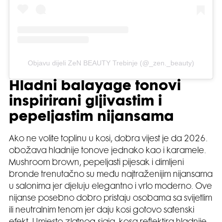
Objavu dijeli ZeN BEAUTY Trebinje (@_zen._beauty)
Hladni balayage tonovi
inspirirani gljivastim i
pepeljastim nijansama
Ako ne volite toplinu u kosi, dobra vijest je da 2026.
obožava hladnije tonove jednako kao i karamele.
Mushroom brown, pepeljasti pijesak i dimljeni
bronde trenutačno su među najtraženijim nijansama
u salonima jer djeluju elegantno i vrlo moderno. Ove
nijanse posebno dobro pristaju osobama sa svijetlim
ili neutralnim tenom jer daju kosi gotovo satenski