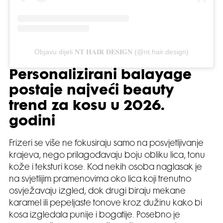
Objavu dijeli 𝐍𝐓 𝐇𝐀𝐈𝐑 𝐃𝐄𝐒𝐈𝐆𝐍 (@nt.hair.design)
Personalizirani balayage
postaje najveći beauty
trend za kosu u 2026.
godini
Frizeri se više ne fokusiraju samo na posvjetljivanje
krajeva, nego prilagođavaju boju obliku lica, tonu
kože i teksturi kose. Kod nekih osoba naglasak je
na svjetlijim pramenovima oko lica koji trenutno
osvježavaju izgled, dok drugi biraju mekane
karamel ili pepeljaste tonove kroz dužinu kako bi
kosa izgledala punije i bogatije. Posebno je