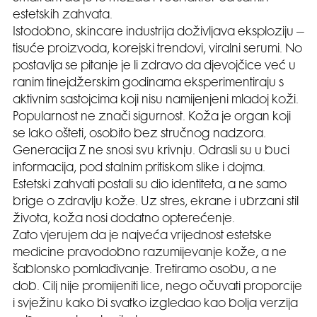
estetskih zahvata.
Istodobno, skincare industrija doživljava eksploziju –
tisuće proizvoda, korejski trendovi, viralni serumi. No
postavlja se pitanje je li zdravo da djevojčice već u
ranim tinejdžerskim godinama eksperimentiraju s
aktivnim sastojcima koji nisu namijenjeni mladoj koži.
Popularnost ne znači sigurnost. Koža je organ koji
se lako ošteti, osobito bez stručnog nadzora.
Generacija Z ne snosi svu krivnju. Odrasli su u buci
informacija, pod stalnim pritiskom slike i dojma.
Estetski zahvati postali su dio identiteta, a ne samo
brige o zdravlju kože. Uz stres, ekrane i ubrzani stil
života, koža nosi dodatno opterećenje.
Zato vjerujem da je najveća vrijednost estetske
medicine pravodobno razumijevanje kože, a ne
šablonsko pomlađivanje. Tretiramo osobu, a ne
dob. Cilj nije promijeniti lice, nego očuvati proporcije
i svježinu kako bi svatko izgledao kao bolja verzija