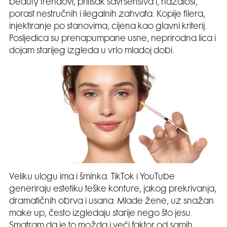
beauty trendovi, pritisak savršenstva i, nažalost,
porast nestručnih i ilegalnih zahvata. Kopije filera,
injektiranje po stanovima, cijena kao glavni kriterij.
Posljedica su prenapumpane usne, neprirodna lica i
dojam starijeg izgleda u vrlo mladoj dobi.
Veliku ulogu ima i šminka. TikTok i YouTube
generiraju estetiku teške konture, jakog prekrivanja,
dramatičnih obrva i usana. Mlade žene, uz snažan
make up, često izgledaju starije nego što jesu.
Smatram da je to možda i veći faktor od samih