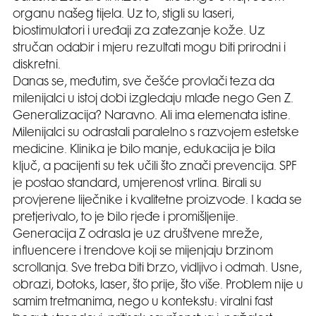
organu našeg tijela. Uz to, stigli su laseri,
biostimulatori i uređaji za zatezanje kože. Uz
stručan odabir i mjeru rezultati mogu biti prirodni i
diskretni.
Danas se, međutim, sve češće provlači teza da
milenijalci u istoj dobi izgledaju mlađe nego Gen Z.
Generalizacija? Naravno. Ali ima elemenata istine.
Milenijalci su odrastali paralelno s razvojem estetske
medicine. Klinika je bilo manje, edukacija je bila
ključ, a pacijenti su tek učili što znači prevencija. SPF
je postao standard, umjerenost vrlina. Birali su
provjerene liječnike i kvalitetne proizvode. I kada se
pretjerivalo, to je bilo rjeđe i promišljenije.
Generacija Z odrasla je uz društvene mreže,
influencere i trendove koji se mijenjaju brzinom
scrollanja. Sve treba biti brzo, vidljivo i odmah. Usne,
obrazi, botoks, laser, što prije, što više. Problem nije u
samim tretmanima, nego u kontekstu: viralni fast