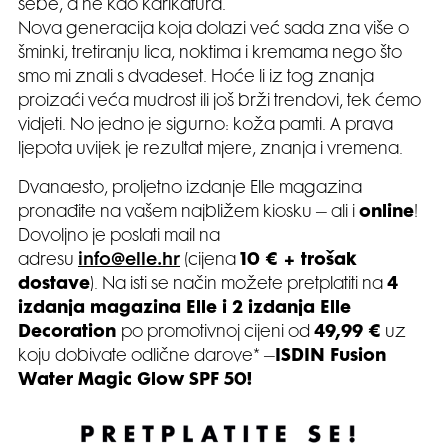
sebe, a ne kao karikatura.
Nova generacija koja dolazi već sada zna više o
šminki, tretiranju lica, noktima i kremama nego što
smo mi znali s dvadeset. Hoće li iz tog znanja
proizaći veća mudrost ili još brži trendovi, tek ćemo
vidjeti. No jedno je sigurno: koža pamti. A prava
ljepota uvijek je rezultat mjere, znanja i vremena.
Dvanaesto, proljetno izdanje Elle magazina
pronađite na vašem najbližem kiosku – ali i
online
!
Dovoljno je poslati mail na
adresu
info@elle.hr
(cijena
10 € + trošak
dostave
). Na isti se način možete pretplatiti na
4
izdanja magazina Elle i 2 izdanja Elle
Decoration
po promotivnoj cijeni od
49,99 €
uz
koju dobivate odlične darove* –
ISDIN Fusion
Water Magic Glow SPF 50!