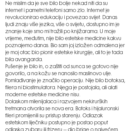
Ne mislim da je sve bilo bolje nekad niti da su
internet i pametni telefoni samo zlo. Internet je
revolucionirao edukaciju i povezao svijet. Danas
ljudi znaju više jezika, više o svijetu, dostupno im je
znanje koje smo mi tražili po knjižarama. U moje
vrijeme, međutim, nije bilo estetske medicine kakvu
poznajemo danas. Bio sam joj izložen odmalena jer
je moj otac bio pionir estetske kirurgije, ali to je tada
bila avangarda.
Pušenje je bilo in, o zaštiti od sunca se gotovo nije
govorilo, a na kožu se nanosilo maslinovo ulje.
Pomlađivanje je značilo operaciju. Nije bilo botoksa,
filera ni biostimulatora. Njega je postojala, ali alati
moderne estetske medicine nisu.
Dolaskom milenijalaca i razvojem nekirurških
tretmana otvorila se nova era. Botoks i hijaluronski
fileri promijenili su pristup starenju. Odlazak
estetskom liječniku postupno je postao poput
odlaska zubaru ili frizeru – dio brige o najvećem