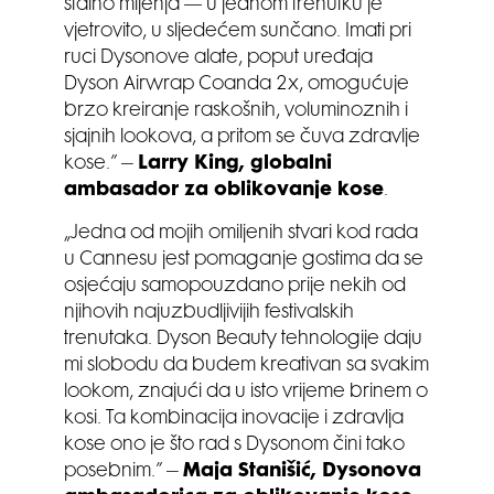
stalno mijenja — u jednom trenutku je
vjetrovito, u sljedećem sunčano. Imati pri
ruci Dysonove alate, poput uređaja
Dyson Airwrap Coanda 2x, omogućuje
brzo kreiranje raskošnih, voluminoznih i
sjajnih lookova, a pritom se čuva zdravlje
kose.” –
Larry King, globalni
ambasador za oblikovanje kose
.
„Jedna od mojih omiljenih stvari kod rada
u Cannesu jest pomaganje gostima da se
osjećaju samopouzdano prije nekih od
njihovih najuzbudljivijih festivalskih
trenutaka. Dyson Beauty tehnologije daju
mi slobodu da budem kreativan sa svakim
lookom, znajući da u isto vrijeme brinem o
kosi. Ta kombinacija inovacije i zdravlja
kose ono je što rad s Dysonom čini tako
posebnim.” –
Maja Stanišić, Dysonova