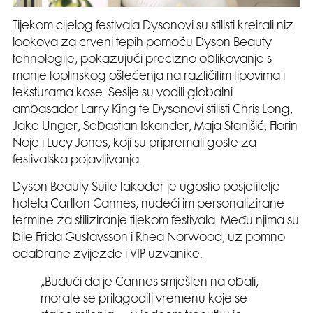
Tijekom cijelog festivala Dysonovi su stilisti kreirali niz
lookova za crveni tepih pomoću Dyson Beauty
tehnologije, pokazujući precizno oblikovanje s
manje toplinskog oštećenja na različitim tipovima i
teksturama kose. Sesije su vodili globalni
ambasador Larry King te Dysonovi stilisti Chris Long,
Jake Unger, Sebastian Iskander, Maja Stanišić, Florin
Noje i Lucy Jones, koji su pripremali goste za
festivalska pojavljivanja.
Dyson Beauty Suite također je ugostio posjetitelje
hotela Carlton Cannes, nudeći im personalizirane
termine za stiliziranje tijekom festivala. Među njima su
bile Frida Gustavsson i Rhea Norwood, uz pomno
odabrane zvijezde i VIP uzvanike.
„Budući da je Cannes smješten na obali,
morate se prilagoditi vremenu koje se