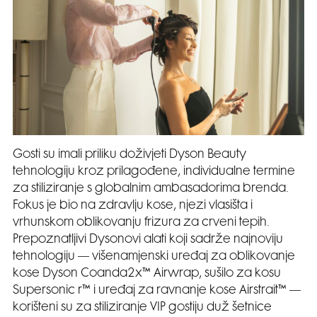
Gosti su imali priliku doživjeti Dyson Beauty
tehnologiju kroz prilagođene, individualne termine
za stiliziranje s globalnim ambasadorima brenda.
Fokus je bio na zdravlju kose, njezi vlasišta i
vrhunskom oblikovanju frizura za crveni tepih.
Prepoznatljivi Dysonovi alati koji sadrže najnoviju
tehnologiju — višenamjenski uređaj za oblikovanje
kose Dyson Coanda2x™ Airwrap, sušilo za kosu
Supersonic r™ i uređaj za ravnanje kose Airstrait™ —
korišteni su za stiliziranje VIP gostiju duž šetnice