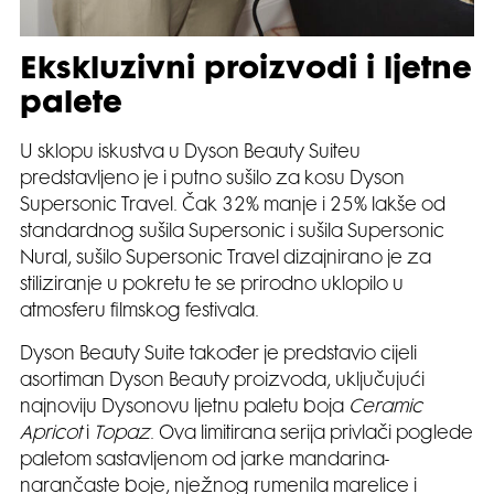
Ekskluzivni proizvodi i ljetne
palete
U sklopu iskustva u Dyson Beauty Suiteu
predstavljeno je i putno sušilo za kosu Dyson
Supersonic Travel. Čak 32% manje i 25% lakše od
standardnog sušila Supersonic i sušila Supersonic
Nural, sušilo Supersonic Travel dizajnirano je za
stiliziranje u pokretu te se prirodno uklopilo u
atmosferu filmskog festivala.
Dyson Beauty Suite također je predstavio cijeli
asortiman Dyson Beauty proizvoda, uključujući
najnoviju Dysonovu ljetnu paletu boja
Ceramic
Apricot
i
Topaz
. Ova limitirana serija privlači poglede
paletom sastavljenom od jarke mandarina-
narančaste boje, nježnog rumenila marelice i