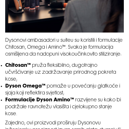
Dysonovi ambasadori u suiteu su koristili i formulacije
Chitosan, Omega i Amino™. Svaka je formulacija
osmišljena da nadopuni visokoučinkovito stiliziranje:
Chitosan™
pruža fleksibilno, dugotrajno
učvršćivanje uz zadržavanje prirodnog pokreta
kose;
Dyson Omega™
pomaže u povećanju glatkoće i
sjaja koji reflektira svjetlost;
Formulacije Dyson Amino™
razvijene su kako bi
podržale ravnotežu vlasišta i cjelokupno stanje
kose.
Zajedno, ovi proizvodi proširuju Dysonovu