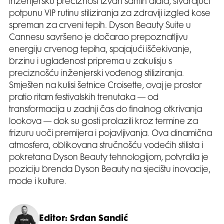
inženjersku preciznost izvan samih alata, stvarajući
potpunu VIP rutinu stiliziranja za zdraviji izgled kose
spreman za crveni tepih. Dyson Beauty Suite u
Cannesu savršeno je dočarao prepoznatljivu
energiju crvenog tepiha, spajajući iščekivanje,
brzinu i uglađenost priprema u zakulisju s
preciznošću inženjerski vođenog stiliziranja.
Smješten na kulisi šetnice Croisette, ovaj je prostor
pratio ritam festivalskih trenutaka — od
transformacija u zadnji čas do finalnog otkrivanja
lookova — dok su gosti prolazili kroz termine za
frizuru uoči premijera i pojavljivanja. Ova dinamična
atmosfera, oblikovana stručnošću vodećih stilista i
pokretana Dyson Beauty tehnologijom, potvrdila je
poziciju brenda Dyson Beauty na sjecištu inovacije,
mode i kulture.
Editor: Srđan Sandić