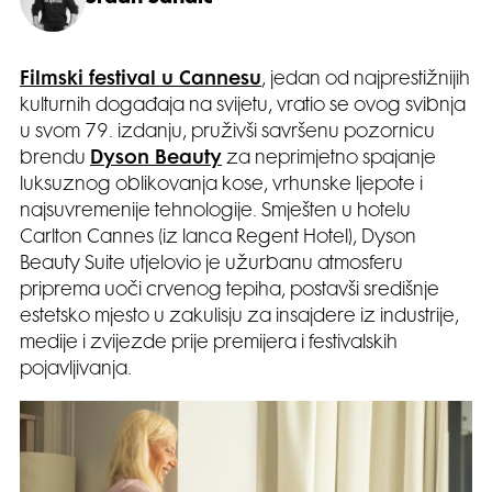
Filmski festival u Cannesu
, jedan od najprestižnijih
kulturnih događaja na svijetu, vratio se ovog svibnja
u svom 79. izdanju, pruživši savršenu pozornicu
brendu
Dyson Beauty
za neprimjetno spajanje
luksuznog oblikovanja kose, vrhunske ljepote i
najsuvremenije tehnologije. Smješten u hotelu
Carlton Cannes (iz lanca Regent Hotel), Dyson
Beauty Suite utjelovio je užurbanu atmosferu
priprema uoči crvenog tepiha, postavši središnje
estetsko mjesto u zakulisju za insajdere iz industrije,
medije i zvijezde prije premijera i festivalskih
pojavljivanja.