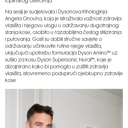
toplinskog oštećenja.
Na sesiji je sudjelovala i Dysonova trihologinja
Angela Onouha, koja je istraživala važnost zdravlja
vlasišta i njegovu ulogu u održavanju dugotrajnog
stanja kose, osobito u razdobljima čestog stiliziranja
i putovanja. Gosti su dobili stručne savjete o
održavanju učinkovite rutine njege vlasišta,
uključujući upotrebu formulacija Dyson Amino™ uz
sušilo za kosu Dyson Supersonic Nural™, koje je
dizajnirano kako bi pomoglo u zaštiti zdravlja
vlasišta, istovremeno podupirući cjelokupno zdravlje
kose.