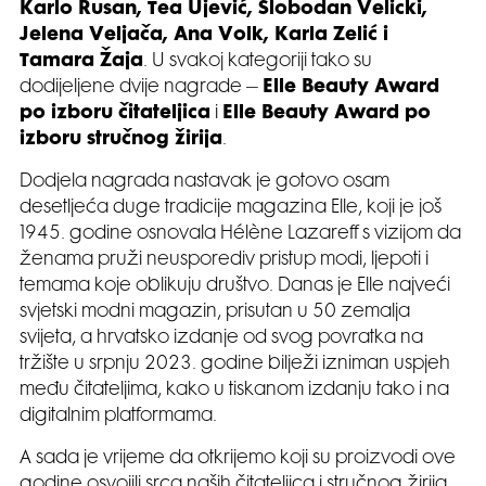
Karlo Rusan, Tea Ujević, Slobodan Velicki,
Jelena Veljača, Ana Volk, Karla Zelić i
Tamara Žaja
. U svakoj kategoriji tako su
dodijeljene dvije nagrade –
Elle Beauty Award
po izboru čitateljica
i
Elle Beauty Award po
izboru stručnog žirija
.
Dodjela nagrada nastavak je gotovo osam
desetljeća duge tradicije magazina Elle, koji je još
1945. godine osnovala Hélène Lazareff s vizijom da
ženama pruži neusporediv pristup modi, ljepoti i
temama koje oblikuju društvo. Danas je Elle najveći
svjetski modni magazin, prisutan u 50 zemalja
svijeta, a hrvatsko izdanje od svog povratka na
tržište u srpnju 2023. godine bilježi izniman uspjeh
među čitateljima, kako u tiskanom izdanju tako i na
digitalnim platformama.
A sada je vrijeme da otkrijemo koji su proizvodi ove
godine osvojili srca naših čitateljica i stručnog žirija