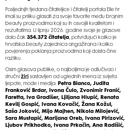
Posljednjih tjedana čitateljice i čitatelji portala Elle.hr
imali su priliku glasati za svoje favorite među brojnim
beauty proizvodima koji su ih osvojili kvalitetom i
rezultatima. U lipnju 2026. godine svoje je glasove
dalo čak
354.372 čitatelja
, potvrđujući koliko je
hrvatska beauty zajednica angažirana i koliko
povjerenja poklanja proizvodima koji doista čine
razliku.
Osim glasova publike, o najboljima je odlučivao i
stručni
žiri
sastavljen od uglednih imena iz svijeta
ljepote, mode i medija:
Petra Bianco, Judita
Franković Brdar, Ivona Čulo, Zvonimir Franić,
Faretta, Iva Gradišer, Ljiljana Hlupić, Renata
Kevilj Gospić, Ivana Kovačić, Žana Kožul,
Saša Joković, Mijo Majhen, Nikola Milojević,
Sara Mustapić, Marijana Oreb, Ivana Pirizović,
Ljubov Prikhodko, Ivana Prkačin, Ana Radišić,