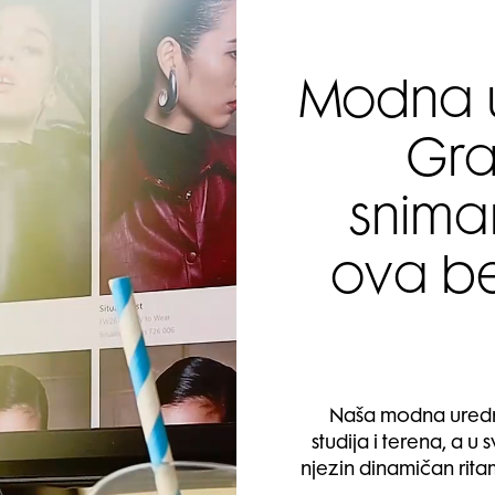
Modna u
Gra
snima
ova be
Naša modna uredni
studija i terena, a u 
njezin dinamičan rit