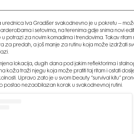
urednica Iva Gradišer svakodnevno je u pokretu – može
garderobama i setovima, na terenima gdje snima novi editori
 je u potrazi za novim komadima i trendovima. Takav ritam 
a za predah, a još manje za rutinu koja može izdržati sv
azi.
ena lokacija, dugih dana pod jakim reflektorima i stalno
a koža traži njegu koja može pratiti taj ritam i ostati dos
olnosti. Upravo zato je u svom beauty “survival kitu” pro
brzo postao nezaobilazan korak u svakodnevnoj rutini.