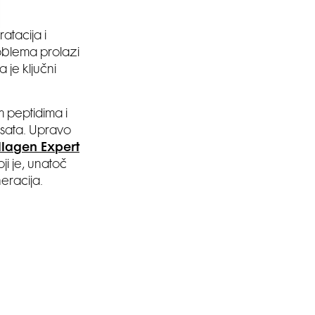
atacija i
roblema prolazi
 je ključni
 peptidima i
 sata. Upravo
llagen Expert
ji je, unatoč
eracija.