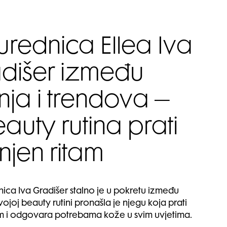
rednica Ellea Iva
dišer između
nja i trendova –
auty rutina prati
njen ritam
ca Iva Gradišer stalno je u pokretu između
svojoj beauty rutini pronašla je njegu koja prati
am i odgovara potrebama kože u svim uvjetima.