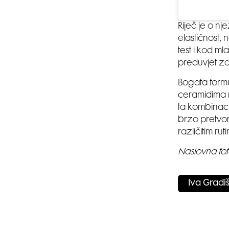
Riječ je o nj
elastičnost,
test i kod ml
preduvjet za
Bogata formu
ceramidima n
ta kombinaci
brzo pretvori
različitim r
Naslovna fot
Iva Gradi