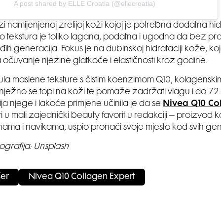
A post shared by ELLE Croatia (@ellecroatia)
ezi namijenjenoj zrelijoj koži kojoj je potrebna dodatna hidr
 no tekstura je toliko lagana, podatna i ugodna da bez p
ađih generacija. Fokus je na dubinskoj hidrataciji kože, koja
 očuvanje njezine glatkoće i elastičnosti kroz godine.
la maslene teksture s čistim koenzimom Q10, kolagenskim
ježno se topi na koži te pomaže zadržati vlagu i do 72
ja njege i lakoće primjene učinila je da se
Nivea Q10 Co
 u mali zajednički beauty favorit u redakciji – proizvod ko
utinama i navikama, uspio pronaći svoje mjesto kod svih gen
ografija: Unsplash
šer
Nivea Q10 Collagen Expert