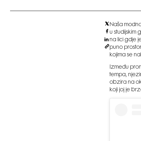
Naša modna 
u studijskim 
na lici gdje
puno prostor
kojima se nal
Između promj
tempa, njezin
obzira na ok
koji joj je 