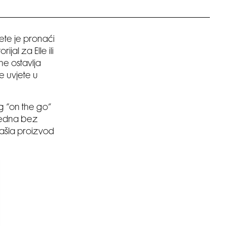
te je pronaći
jal za Elle ili
ne ostavlja
e uvjete u
g ”on the go”
ljedna bez
našla proizvod