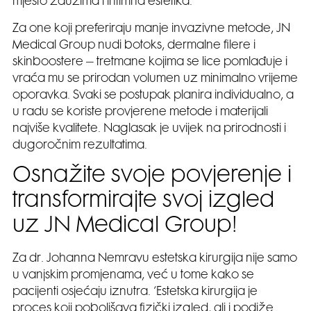
mjesto zauzima i intimna estetika.
Za one koji preferiraju manje invazivne metode, JN
Medical Group nudi botoks, dermalne filere i
skinboostere – tretmane kojima se lice pomlađuje i
vraća mu se prirodan volumen uz minimalno vrijeme
oporavka. Svaki se postupak planira individualno, a
u radu se koriste provjerene metode i materijali
najviše kvalitete. Naglasak je uvijek na prirodnosti i
dugoročnim rezultatima.
Osnažite svoje povjerenje i
transformirajte svoj izgled
uz JN Medical Group!
Za dr. Johanna Nemravu estetska kirurgija nije samo
u vanjskim promjenama, već u tome kako se
pacijenti osjećaju iznutra. ‘Estetska kirurgija je
proces koji poboljšava fizički izgled, ali i podiže