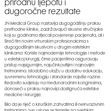
prirodnu ljepotu i
dugoročne rezultate
JN Medical Group nastavlja dugogodišnju praksu
prethodne klinike, zadržavajući iskusne stručnjake
koji su godinama stjecali povjerenje pacijenata, ali i
šireći tim novim vrhunskim profesionalcima s
dugogodišnjim iskustvom u drugim estetskim
klinikama. Koriste najmodernije tehnologije i metode
u estetskoj kirurgiji, čime pacijentima osiguravaju
pristup najsigurnijim, najučinkovitijim i najnovijim
tretmanima. Istodobno ulažu u dodatnu edukaciju,
suvremenu tehnologiju i standarde najviše razine.
Redovito sudjeluju na međunarodnim kongresima,
donoseći u praksu najnovija dostignuća estetske
medicine i kirurgije.
Bilo da je riječ o kirurškim zahvatima ili neinvazivnim
tretmanima, sve usluge se temelje na svjetskim