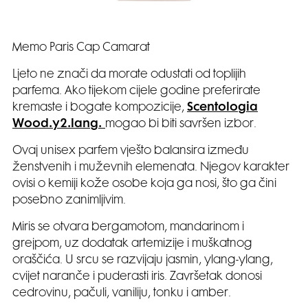
Memo Paris Cap Camarat
Ljeto ne znači da morate odustati od toplijih
parfema. Ako tijekom cijele godine preferirate
kremaste i bogate kompozicije,
Scentologia
Wood.y2.lang.
mogao bi biti savršen izbor.
Ovaj unisex parfem vješto balansira između
ženstvenih i muževnih elemenata. Njegov karakter
ovisi o kemiji kože osobe koja ga nosi, što ga čini
posebno zanimljivim.
Miris se otvara bergamotom, mandarinom i
grejpom, uz dodatak artemizije i muškatnog
oraščića. U srcu se razvijaju jasmin, ylang-ylang,
cvijet naranče i puderasti iris. Završetak donosi
cedrovinu, pačuli, vaniliju, tonku i amber.