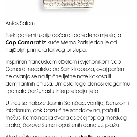
Anfas Salam
Neki parfemi uspiju dočarati određeno mjesto, a
Cap Camarat
iz kuće Memo Paris jedan je od
najboljih primjera takvog pristupa.
Inspiriran francuskom obalom i svjetionikom Cap
Camarat nedaleko od Saint-Tropeza, ovaj parfem
ne oslanja se na tipične ljetne note kokosa ili
dominantnih citrusa. Umjesto toga donosi elegantnu
i pomalo baršunastu interpretaciju ljeta.
U srcu se nalaze Jasmin Sambac, vanilija, benzoin i
labdanum, dok bazu čine sandalovina, pačuli i
mošus. Kombinacija stvara osjećaj toplog morskog
zraka, borove šume i opuštenih dana uz plažu.