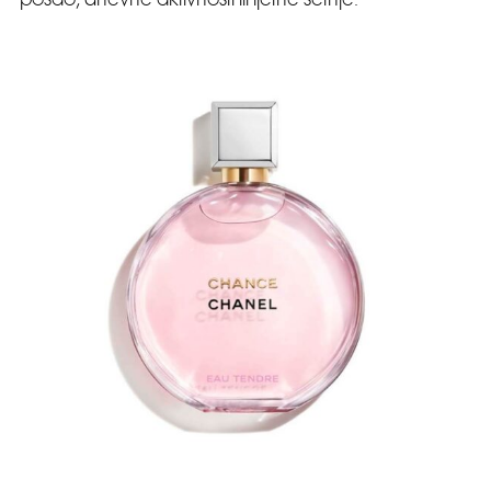
posao, dnevne aktivnosti ili ljetne šetnje.