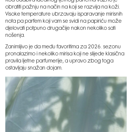
Kod odabira idealnog ljetnog parfema važno je
obratiti pažnju na način na koji se razvija na koži.
Visoke temperature ubrzavaju isparavanje mirisnih
nota pa parfem koji vam se svidi na papiriću može
djelovati potpuno drugačije nakon nekoliko sati
nošenja.
Zanimljivo je da među favoritima za 2026. sezonu
pronalazimo i nekoliko mirisa koji ne slijede klasična
pravila ljetne parfumerije, a upravo zbog toga
ostavljaju snažan dojam.