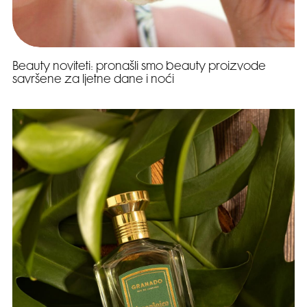
Beauty noviteti: pronašli smo beauty proizvode
savršene za ljetne dane i noći