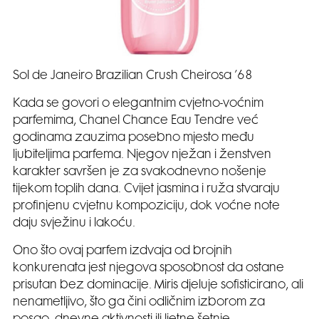
Sol de Janeiro Brazilian Crush Cheirosa ’68
Kada se govori o elegantnim cvjetno-voćnim
parfemima, Chanel Chance Eau Tendre već
godinama zauzima posebno mjesto među
ljubiteljima parfema. Njegov nježan i ženstven
karakter savršen je za svakodnevno nošenje
tijekom toplih dana. Cvijet jasmina i ruža stvaraju
profinjenu cvjetnu kompoziciju, dok voćne note
daju svježinu i lakoću.
Ono što ovaj parfem izdvaja od brojnih
konkurenata jest njegova sposobnost da ostane
prisutan bez dominacije. Miris djeluje sofisticirano, ali
nenametljivo, što ga čini odličnim izborom za