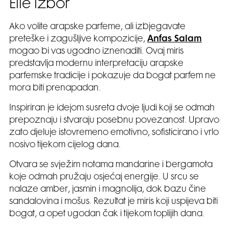
Elle izbor
Ako volite arapske parfeme, ali izbjegavate
preteške i zagušljive kompozicije,
Anfas Salam
mogao bi vas ugodno iznenaditi. Ovaj miris
predstavlja modernu interpretaciju arapske
parfemske tradicije i pokazuje da bogat parfem ne
mora biti prenapadan.
Inspiriran je idejom susreta dvoje ljudi koji se odmah
prepoznaju i stvaraju posebnu povezanost. Upravo
zato djeluje istovremeno emotivno, sofisticirano i vrlo
nosivo tijekom cijelog dana.
Otvara se svježim notama mandarine i bergamota
koje odmah pružaju osjećaj energije. U srcu se
nalaze amber, jasmin i magnolija, dok bazu čine
sandalovina i mošus. Rezultat je miris koji uspijeva biti
bogat, a opet ugodan čak i tijekom toplijih dana.