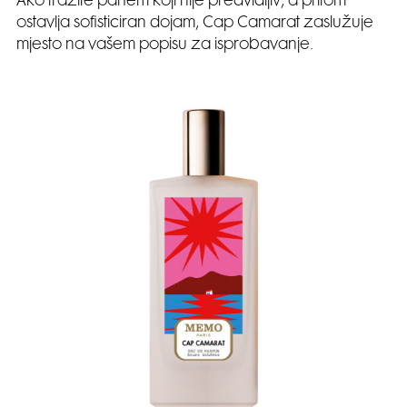
Ako tražite parfem koji nije predvidljiv, a pritom
ostavlja sofisticiran dojam, Cap Camarat zaslužuje
mjesto na vašem popisu za isprobavanje.