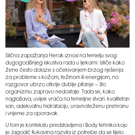
Slična zapažanja Herak iznosi na temelju svog
dugogodišnjeg iskustva rada u ljekarni. Ističe kako
žene često dolaze s očekivanjem brzog rješenja
za probleme s kožom, težinom ili energijom, no
razgovor ubrzo otkrije dublje pitanje – što
organizmu zapravo nedostaje. Tada se, kako
naglašava, uvijek vraća na temeljne stvari: kvalitetan
san, adekvatnu hidrataciju, uravnoteženu prehranu
i vrijeme za oporavak.
U tom je kontekstu predstavljena i Body tehnika koju
je Jagodić Rukavina razvila iz potrebe da se tijelo