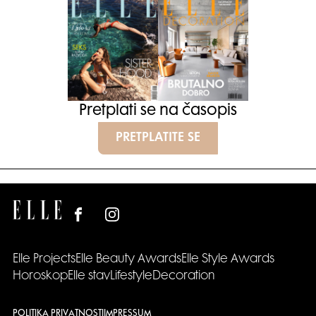
Pretplati se na časopis
PRETPLATITE SE
Elle Projects
Elle Beauty Awards
Elle Style Awards
Horoskop
Elle stav
Lifestyle
Decoration
POLITIKA PRIVATNOSTI
IMPRESSUM