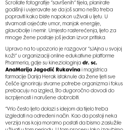
Scrollate fotografije “savršenih“ tijela, planirate
godišnji i uvjeravate se da još samo nešto treba
popraviti kako biste napokon uživali u ljetu. U
stvarnosti osjećate umor, manjak energije,
glavobolje i nemir. Umjesto rasterećenja, ljeto za
mnoge žene postaje još jedan izvor pritiska.
Upravo na to upozorio je razgovor “sJAjna u svojoj
koži“ u organizaciji online edukativne platforme
Pharmeria, gdje su kineziologinja
dr. sc.
AnaMarija Jagodić Rukavina
i magistrica
farmacije Darija Herak istaknule da žene ljeti sve
češće ignoriraju stvarne potrebe organizma i fokus
prebacuju na izgled, što dugoročno dovodi do
iscrpljenosti i narušene dobrobiti.
“Vrlo često ljeto dolazi s idejom da tijelo treba
izgledati na određeni način. Kao da postoji neka
verzija nas koja moramo postati da bismo zaslužile