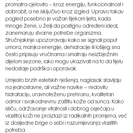
promatra cjelovito – kroz energiju, funkcionalnost i
dobrobit, a ne isključivo kroz izgled. Upravo takav
pogled posebno je važan tijekom ljeta, kada
mnoge žene, u želji da postignu određeni ideal,
zanemaruju stvarne potrebe organizma.
Stručnjakinje upozoravaju kako se signali poput
umora, manjka energije, dehidracije ili lošijeg sna
često pripisuju vrućinama i smatraju neizbježnim
dijelom sezone, iako mogu ukazivati na to da tijelu
nedostaje podrška i oporavak.
Umjesto brzih estetskih rješenja, naglasak stavljaju
na jednostavne, ali važne navike – redovitu
hidrataciju, uravnoteženu prehranu, kvalitetan
odmor i svakodnevnu zaštitu kože od sunca. Kako
ističu, održavanje vitalnosti i dobrog osjećaja u
vlastitoj koži ne proizlazi iz radikalnih promjena, već
iz dosljedne brige o sebi i razumijevanja vlastitih
potreba.