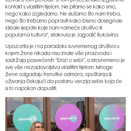
uživati u tom periodu. U tom procesu lako izgubimo
kontakt s vlastitim tijelom. Ne pitamo se kako smo,
nego kako izgledamo. Ne slušamo što nam treba,
nego što trebamo popraviti kako bismo dosegnule
ideale ljepote koje nam nameće društvo ili
popularna kultura“, istaknula je Jagodić Rukavina.
Upozorila je i na paradoks suvremenog društva u
kojem žene nikada nisu imale više proizvoda i
sadržaja posvećenih “brizi o sebi“, a istovremeno je
sve više nezadovoljstva vlastitim tijelom. Mnoge
žene odgađaju trenutke odmora, opuštanja ili
uživanja čekajući da postanu verzija sebe koja će
si to napokon dopustiti.