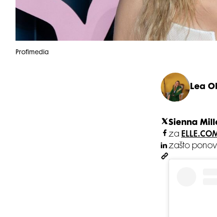
Profimedia
Lea O
Sienna Mill
za
ELLE.CO
zašto ponovno