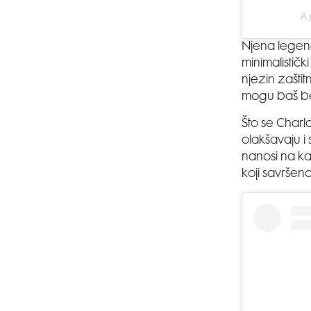
A 
Njena legenda
minimalistič
njezin zaštit
mogu baš bez
Što se Charl
olakšavaju i 
nanosi na ka
koji savršen