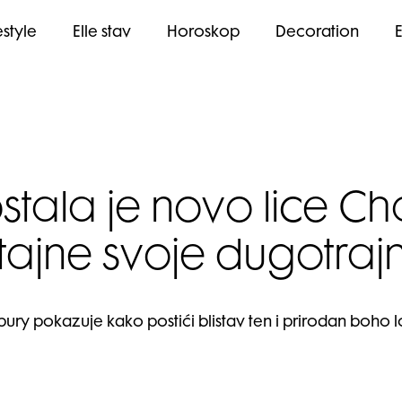
estyle
Elle stav
Horoskop
Decoration
stala je novo lice Char
e tajne svoje dugotraj
lbury pokazuje kako postići blistav ten i prirodan boho 