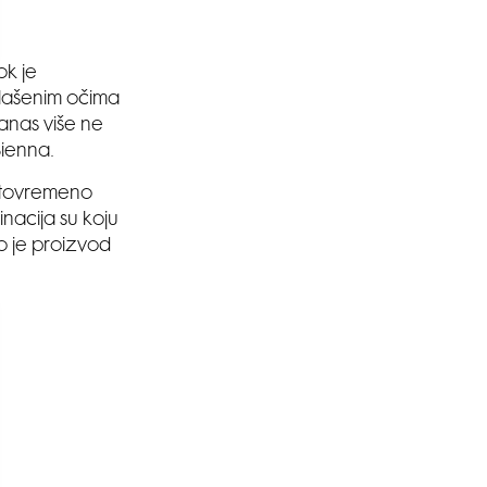
ok je
glašenim očima
 Danas više ne
Sienna.
 istovremeno
inacija su koju
To je proizvod