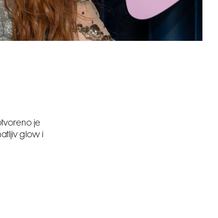
tvoreno je
tljiv glow i