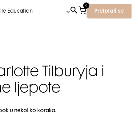
0
Elle Education
Pretplati se
lotte Tilburyja i
ne ljepote
look u nekoliko koraka.