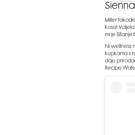
Sienna
Miller takođe
kosa! Voljela
mi je šišanje 
Ni wellness 
kupkama s ma
daju prirodan
Recipe Water