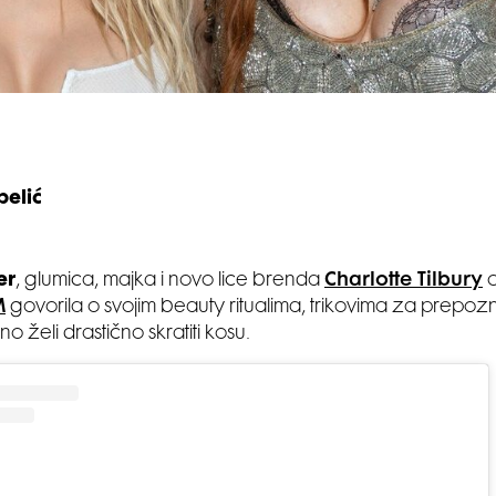
belić
er
, glumica, majka i novo lice brenda
Charlotte Tilbury
o
M
govorila o svojim beauty ritualima, trikovima za prepozna
 želi drastično skratiti kosu.