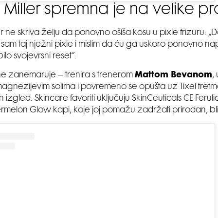
 Miller spremna je na velike p
r ne skriva želju da ponovno ošiša kosu u pixie frizuru: „D
 sam taj nježni pixie i mislim da ću ga uskoro ponovno napr
bilo svojevrsni reset”.
ne zanemaruje – trenira s trenerom
Mattom Bevanom
,
gnezijevim solima i povremeno se opušta uz Tixel tretma
 izgled. Skincare favoriti uključuju SkinCeuticals CE Feruli
melon Glow kapi, koje joj pomažu zadržati prirodan, bli