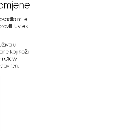
romjene
osadila mi je
aviti. Uvijek
 uživa u
ne koji koži
c i Glow
stav ten.