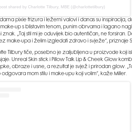
post shared by Charlotte Tilbury, MBE (@charlottetilbury)
rna pixie frizura i ležerni valovi i danas su inspiracija, d
ki make-up s blistavim tenom, punim obrvama i lagano na
ni znak. „Taj stil mi je oduvijek bio autentičan, ne forsiran.
 make-upa i želim izgledati zdravo i svježe“, priznaje 
otte Tilbury tiče, posebno je zaljubljena u proizvode koji
sjaje: Unreal Skin stick i Pillow Talk Lip & Cheek Glow komb
pke, obraze i usne, a rezultat je svjež i prirodan glow. „
o odgovara mom stilu i make-upu koji volim“, kaže Miller.