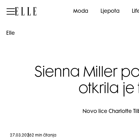
Elle
Moda
Ljepota
Lif
Elle
Sienna Miller po
otkrila j
Novo lice Charlotte Ti
27.03.2026
2 min čitanja