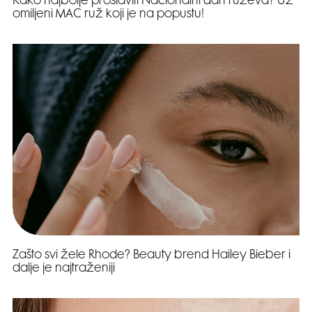
Kako najbolje proslaviti Nacionalni dan ruževa? Uz
omiljeni MAC ruž koji je na popustu!
Zašto svi žele Rhode? Beauty brend Hailey Bieber i
dalje je najtraženiji