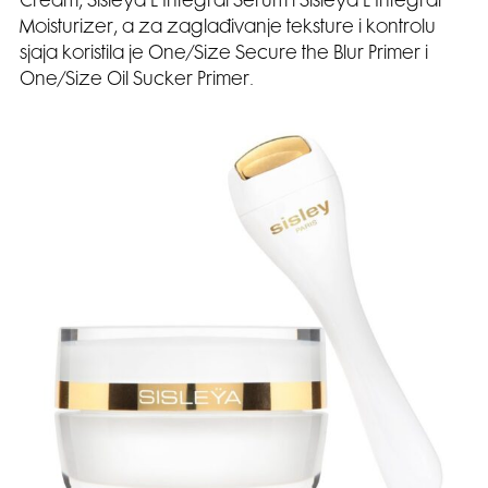
Cream, Sisleÿa L’Intégral Serum i Sisleÿa L’Intégral
Moisturizer, a za zaglađivanje teksture i kontrolu
sjaja koristila je One/Size Secure the Blur Primer i
One/Size Oil Sucker Primer.