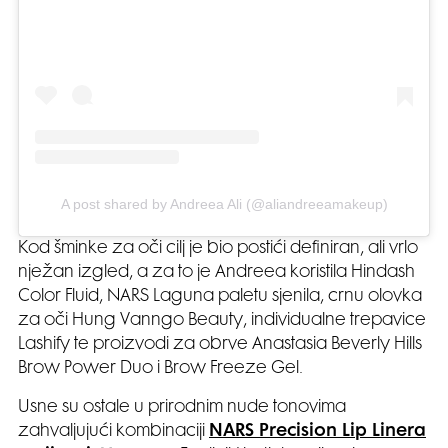
A post shared by Andreea Ali (@aliandreeamakeup)
Kod šminke za oči cilj je bio postići definiran, ali vrlo
nježan izgled, a za to je Andreea koristila Hindash
Color Fluid, NARS Laguna paletu sjenila, crnu olovka
za oči Hung Vanngo Beauty, individualne trepavice
Lashify te proizvodi za obrve Anastasia Beverly Hills
Brow Power Duo i Brow Freeze Gel.
Usne su ostale u prirodnim nude tonovima
zahvaljujući kombinaciji
NARS Precision Lip Linera