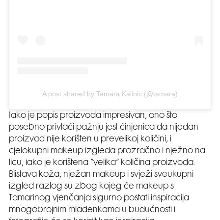
A post shared by Tamara Kalinic (@tamara)
Iako je popis proizvoda impresivan, ono što
posebno privlači pažnju jest činjenica da nijedan
proizvod nije korišten u prevelikoj količini, i
cjelokupni makeup izgleda prozračno i nježno na
licu, iako je korištena “velika” količina proizvoda.
Blistava koža, nježan makeup i svježi sveukupni
izgled razlog su zbog kojeg će makeup s
Tamarinog vjenčanja sigurno postati inspiracija
mnogobrojnim mladenkama u budućnosti i