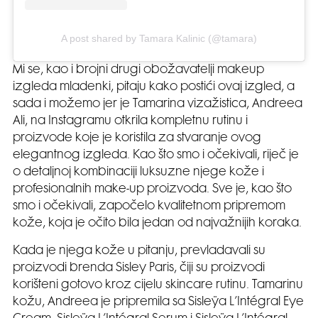
A post shared by Tamara Kalinic (@tamara)
Mi se, kao i brojni drugi obožavatelji makeup
izgleda mladenki, pitaju kako postići ovaj izgled, a
sada i možemo jer je Tamarina vizažistica, Andreea
Ali, na Instagramu otkrila kompletnu rutinu i
proizvode koje je koristila za stvaranje ovog
elegantnog izgleda. Kao što smo i očekivali, riječ je
o detaljnoj kombinaciji luksuzne njege kože i
profesionalnih make-up proizvoda. Sve je, kao što
smo i očekivali, započelo kvalitetnom pripremom
kože, koja je očito bila jedan od najvažnijih koraka.
Kada je njega kože u pitanju, prevladavali su
proizvodi brenda Sisley Paris, čiji su proizvodi
korišteni gotovo kroz cijelu skincare rutinu. Tamarinu
kožu, Andreea je pripremila sa Sisleÿa L’Intégral Eye