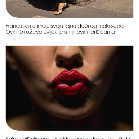
Francuskinje imaju svoju tajnu dobrog make-upa:
Ovih 10 ruževa uvijek je u njihovim torbicama