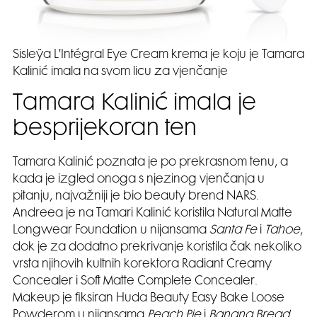
Sisleÿa L'Intégral Eye Cream krema je koju je Tamara
Kalinić imala na svom licu za vjenčanje
Tamara Kalinić imala je
besprijekoran ten
Tamara Kalinić poznata je po prekrasnom tenu, a
kada je izgled onoga s njezinog vjenčanja u
pitanju, najvažniji je bio beauty brend NARS.
Andreea je na Tamari Kalinić koristila Natural Matte
Longwear Foundation u nijansama
Santa Fe
i
Tahoe
,
dok je za dodatno prekrivanje koristila čak nekoliko
vrsta njihovih kultnih korektora Radiant Creamy
Concealer i Soft Matte Complete Concealer.
Makeup je fiksiran Huda Beauty Easy Bake Loose
Powderom u nijansama
Peach Pie
i
Banana Bread
,