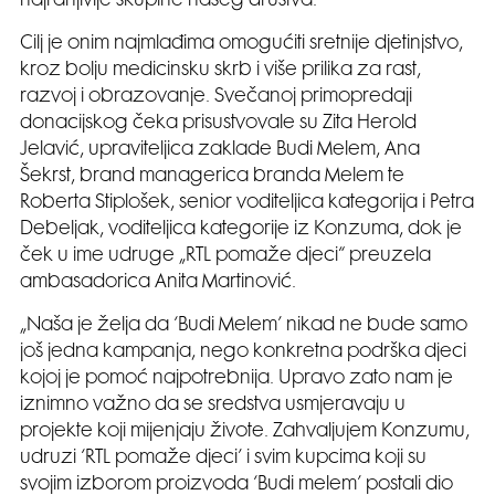
najranjivije skupine našeg društva.
Cilj je onim najmlađima omogućiti sretnije djetinjstvo,
kroz bolju medicinsku skrb i više prilika za rast,
razvoj i obrazovanje. Svečanoj primopredaji
donacijskog čeka prisustvovale su Zita Herold
Jelavić, upraviteljica zaklade Budi Melem, Ana
Šekrst, brand managerica branda Melem te
Roberta Stiplošek, senior voditeljica kategorija i Petra
Debeljak, voditeljica kategorije iz Konzuma, dok je
ček u ime udruge „RTL pomaže djeci“ preuzela
ambasadorica Anita Martinović.
„Naša je želja da ‘Budi Melem’ nikad ne bude samo
još jedna kampanja, nego konkretna podrška djeci
kojoj je pomoć najpotrebnija. Upravo zato nam je
iznimno važno da se sredstva usmjeravaju u
projekte koji mijenjaju živote. Zahvaljujem Konzumu,
udruzi ‘RTL pomaže djeci’ i svim kupcima koji su
svojim izborom proizvoda ‘Budi melem’ postali dio