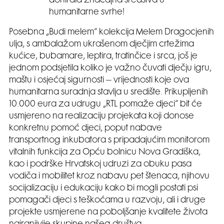
donirala značajna sredstva u
humanitarne svrhe!
Posebna „Budi melem“ kolekcija Melem Dragocjenih
ulja, s ambalažom ukrašenom dječjim crtežima
kućice, bubamare, leptira, tratinčice i srca, još je
jednom podsjetila koliko je važno čuvati dječju igru,
maštu i osjećaj sigurnosti – vrijednosti koje ova
humanitarna suradnja stavlja u središte. Prikupljenih
10.000 eura za udrugu „RTL pomaže djeci“ bit će
usmjereno na realizaciju projekata koji donose
konkretnu pomoć djeci, poput nabave
transportnog inkubatora s pripadajućim monitorom
vitalnih funkcija za Opću bolnicu Nova Gradiška,
kao i podrške Hrvatskoj udruzi za obuku pasa
vodiča i mobilitet kroz nabavu pet štenaca, njihovu
socijalizaciju i edukaciju kako bi mogli postati psi
pomagači djeci s teškoćama u razvoju, ali i druge
projekte usmjerene na poboljšanje kvalitete života