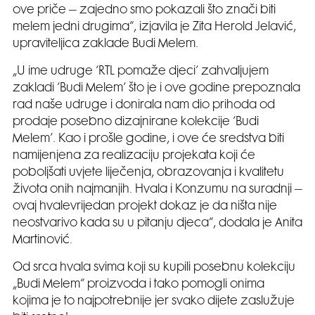
ove priče – zajedno smo pokazali što znači biti
melem jedni drugima“, izjavila je Zita Herold Jelavić,
upraviteljica zaklade Budi Melem.
„U ime udruge ‘RTL pomaže djeci’ zahvaljujem
zakladi ‘Budi Melem’ što je i ove godine prepoznala
rad naše udruge i donirala nam dio prihoda od
prodaje posebno dizajnirane kolekcije ‘Budi
Melem’. Kao i prošle godine, i ove će sredstva biti
namijenjena za realizaciju projekata koji će
poboljšati uvjete liječenja, obrazovanja i kvalitetu
života onih najmanjih. Hvala i Konzumu na suradnji –
ovaj hvalevrijedan projekt dokaz je da ništa nije
neostvarivo kada su u pitanju djeca“, dodala je Anita
Martinović.
Od srca hvala svima koji su kupili posebnu kolekciju
„Budi Melem“ proizvoda i tako pomogli onima
kojima je to najpotrebnije jer svako dijete zaslužuje