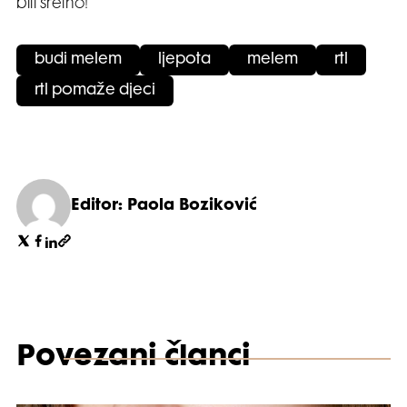
biti sretno!
budi melem
ljepota
melem
rtl
rtl pomaže djeci
Editor: Paola Boziković
Povezani članci