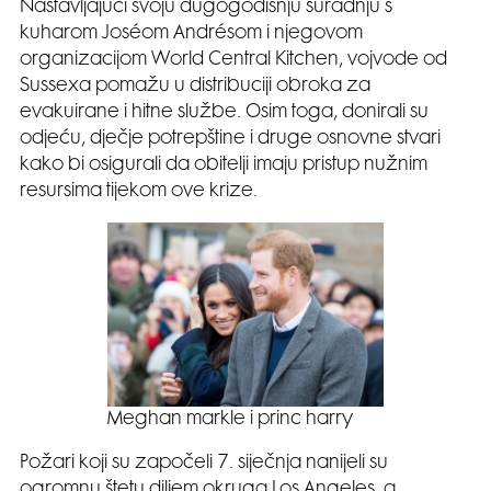
Nastavljajući svoju dugogodišnju suradnju s
kuharom Joséom Andrésom i njegovom
organizacijom World Central Kitchen, vojvode od
Sussexa pomažu u distribuciji obroka za
evakuirane i hitne službe. Osim toga, donirali su
odjeću, dječje potrepštine i druge osnovne stvari
kako bi osigurali da obitelji imaju pristup nužnim
resursima tijekom ove krize.
Meghan markle i princ harry
Požari koji su započeli 7. siječnja nanijeli su
ogromnu štetu diljem okruga Los Angeles, a