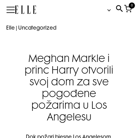
0
Elle
Elle
|
Uncategorized
Meghan Markle i
princ Harry otvorili
svoj dom za sve
pogođene
požarima u Los
Angelesu
Dok požari bjesne Los Angelesom,