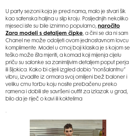
U party sezoni koja je pred nama, malo je stvari šik
kao satenska haljina u slip kroju. Posljednjih nekoliko
mjeseci iste su bile iznimno popularno,
naročito
Zara modeli s detaljem čipke
, a čini se da ni sam
Chanel ne može odoljeti ovom jednostavnom lovcu
komplimente. Model u crnoj boji klasika je s kojom se
teško može išta mjeriti, a komad koji mijenja cijelu
priču su salonke sa zanimljivim detaljem poput perja
ili šljokica. Kako bi cijeli izgled dobio “nonšalantnu”
vibru, izvadite iz ormara svoj omiljeni bež baloner i
veliku crnu torbu koju nosite prebačenu preko
ramena i dobili ste savršeni outfit za izlazak u grad,
bilo da je riječ o kavi ili koktelima
.