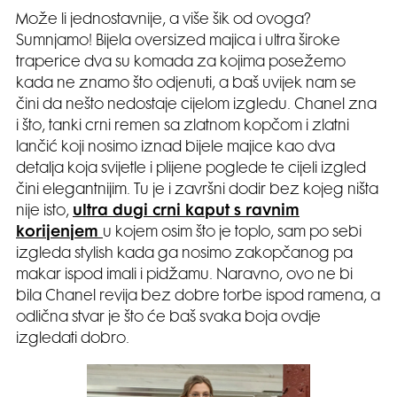
Može li jednostavnije, a više šik od ovoga?
Sumnjamo! Bijela oversized majica i ultra široke
traperice dva su komada za kojima posežemo
kada ne znamo što odjenuti, a baš uvijek nam se
čini da nešto nedostaje cijelom izgledu. Chanel zna
i što, tanki crni remen sa zlatnom kopčom i zlatni
lančić koji nosimo iznad bijele majice kao dva
detalja koja svijetle i plijene poglede te cijeli izgled
čini elegantnijim. Tu je i završni dodir bez kojeg ništa
nije isto,
ultra dugi crni kaput s ravnim
korijenjem
u kojem osim što je toplo, sam po sebi
izgleda stylish kada ga nosimo zakopčanog pa
makar ispod imali i pidžamu. Naravno, ovo ne bi
bila Chanel revija bez dobre torbe ispod ramena, a
odlična stvar je što će baš svaka boja ovdje
izgledati dobro.