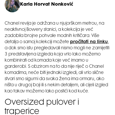
Karla Horvat Nonković
Chanel revija je održana u njujorškom metrou, na
neaktivnoj Bowery stanici, a kolekcija je već
zadobila brojne pohvale modnih kritičara. Više
detalja o samoj kolekciji možete
pročitati na linku
,
a dok smo istu pregledavali nismo mogli ne zamijetiti
3 predstavljena izgleda koja vrlo lako možemo
kombinirati od komada koje već imamo u
garderobi. S obzirom na to da nije riječ o Chanel
komadima, neće biti jednaki izgledi, ali vrlo slične
stvari smo sigurni da svaka žena ima ormaru, ako
ništa u drugoj boji ili s nekim detaljem, ali cijeli izgled
kao takav možemo lako postići kod kuće.
Oversized pulover i
traperice