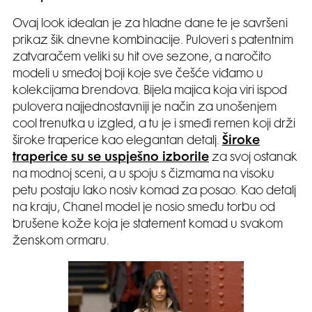
Ovaj look idealan je za hladne dane te je savršeni
prikaz šik dnevne kombinacije. Puloveri s patentnim
zatvaračem veliki su hit ove sezone, a naročito
modeli u smeđoj boji koje sve češće viđamo u
kolekcijama brendova. Bijela majica koja viri ispod
pulovera najjednostavniji je način za unošenjem
cool trenutka u izgled, a tu je i smeđi remen koji drži
široke traperice kao elegantan detalj.
Široke
traperice su se uspješno izborile
za svoj ostanak
na modnoj sceni, a u spoju s čizmama na visoku
petu postaju lako nosiv komad za posao. Kao detalj
na kraju, Chanel model je nosio smeđu torbu od
brušene kože koja je statement komad u svakom
ženskom ormaru.