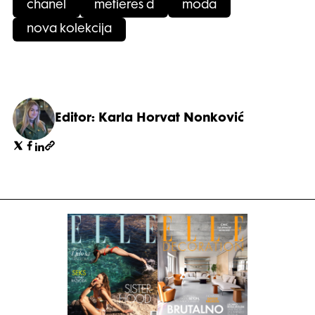
chanel
metieres d
moda
nova kolekcija
Editor: Karla Horvat Nonković