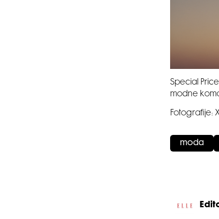
Special Price
modne komad
Fotografije:
moda
Edito