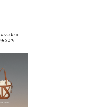
m povodom
uje 20 %