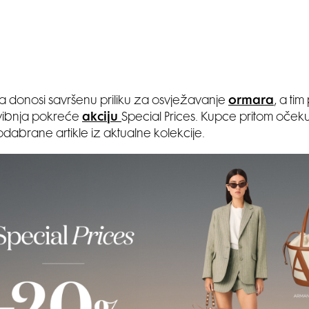
 donosi savršenu priliku za osvježavanje
ormara
, a ti
vibnja pokreće
akciju
Special Prices. Kupce pritom oček
dabrane artikle iz aktualne kolekcije.