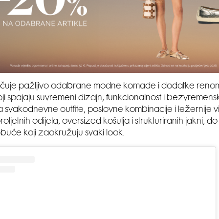
učuje pažljivo odabrane modne komade i dodatke renomir
i spajaju suvremeni dizajn, funkcionalnost i bezvremenski 
 svakodnevne outfite, poslovne kombinacije i ležernije vi
oljetnih odijela, oversized košulja i strukturiranih jakni, 
buće koji zaokružuju svaki look.