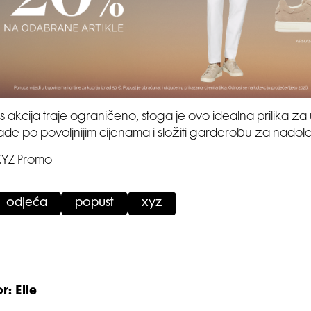
s akcija traje ograničeno, stoga je ovo idealna prilika za u
e po povoljnijim cijenama i složiti garderobu za nado
 XYZ Promo
odjeća
popust
xyz
r: Elle