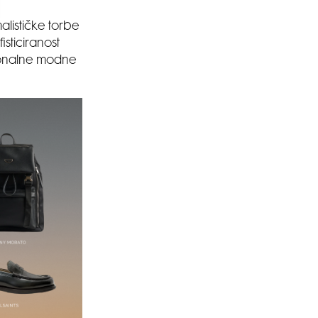
lističke torbe
sticiranost
cionalne modne