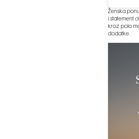
Ženska ponud
i statement 
kroz polo mo
dodatke.