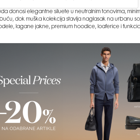
a donosi elegantne siluete u neutralnim tonovima, minima
obuću, dok muška kolekcija stavlja naglasak na urbanu sofi
dele, lagane jakne, premium hoodice, loaferice i funk