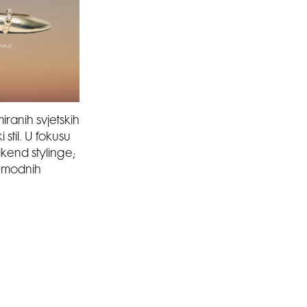
anih svjetskih
stil. U fokusu
kend stylinge;
do modnih