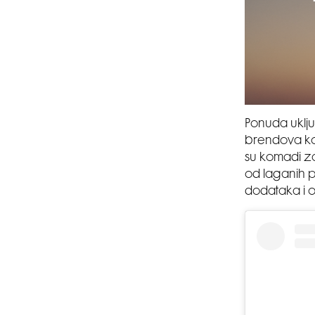
Ponuda uklj
brendova koj
su komadi za
od laganih pr
dodataka i o