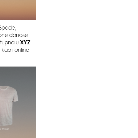
Spade,
ezone donose
ostupna u
XYZ
 kao i online