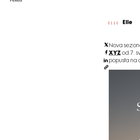
Pexels
Elle
Nova sezona
XYZ
od 7. s
popusta na o