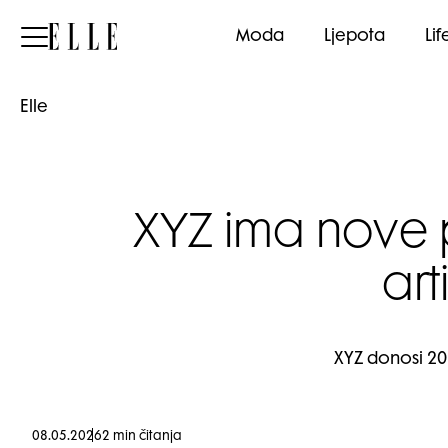
Elle
Moda
Ljepota
Lif
Elle
XYZ ima nove 
art
XYZ donosi 20
08.05.2026
2 min čitanja