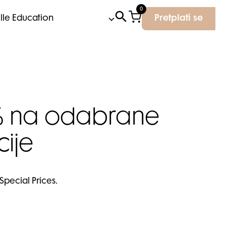
0
Elle Education
Pretplati se
0% na odabrane
cije
pecial Prices.