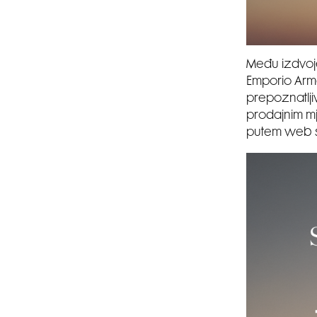
Među izdvoj
Emporio Arma
prepoznatljiv
prodajnim mje
putem web 