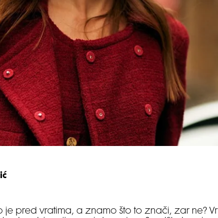
ić
 je pred vratima, a znamo što to znači, zar ne? Vr