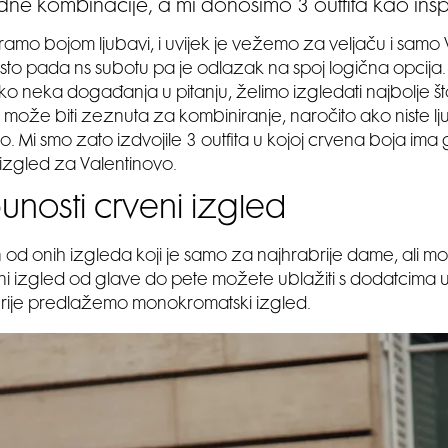
ne kombinacije, a mi donosimo 3 outfita kao inspi
amo bojom ljubavi, i uvijek je vežemo za veljaču i samo 
sto pada ns subotu pa je odlazak na spoj logična opcija
o neka događanja u pitanju, želimo izgledati najbolje 
ože biti zeznuta za kombiniranje, naročito ako niste ljubite
to. Mi smo zato izdvojile 3 outfita u kojoj crvena boja ima
 izgled za Valentinovo.
unosti crveni izgled
 od onih izgleda koji je samo za najhrabrije dame, ali mo
i izgled od glave do pete možete ublažiti s dodatcima u 
rije predlažemo monokromatski izgled.