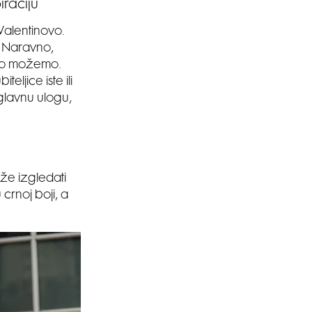
raciju
Valentinovo.
. Naravno,
što možemo.
ljice iste ili
 glavnu ulogu,
že izgledati
crnoj boji, a