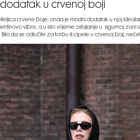
dodatak u crvenoj boji
ubiteljica crvene boje, onda je modni dodatak u njoj ideal
ntinovo vibre, a u isto vrijeme ostajanje u sigurnoj zoni s
Bilo da se odlučite za torbu ili cipele u crvenoj boji, nećet