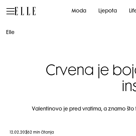
Elle
Moda
Ljepota
Lif
Elle
Crvena je bo
in
Valentinovo je pred vratima, a znamo što 
12.02.2026
2 min čitanja