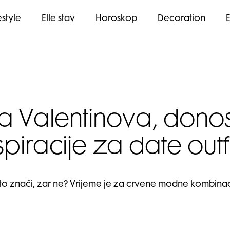
estyle
Elle stav
Horoskop
Decoration
ja Valentinova, don
spiracije za date outf
to znači, zar ne? Vrijeme je za crvene modne kombinacij