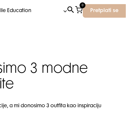
0
Elle Education
Pretplati se
osimo 3 modne
ite
e, a mi donosimo 3 outfita kao inspiraciju