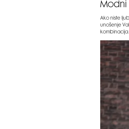
Modni 
Ako niste lj
unošenje Vale
kombinacija. 