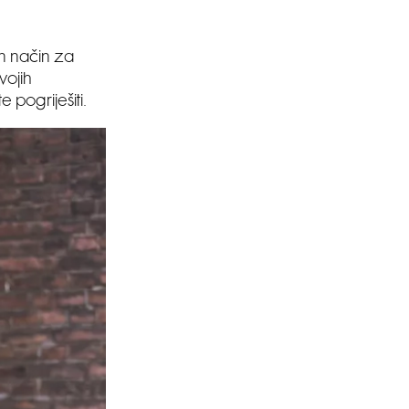
an način za
vojih
e pogriješiti.