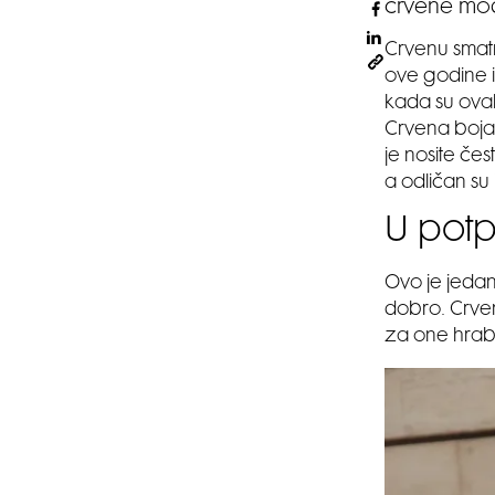
crvene mod
Crvenu smatr
ove godine i
kada su ovak
Crvena boja m
je nosite čes
a odličan su
U potp
Ovo je jedan
dobro. Crven
za one hrab