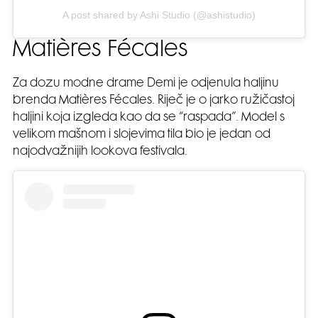
A post shared by Ashi Studio (@ashistudio)
Matières Fécales
Za dozu modne drame Demi je odjenula haljinu
brenda Matières Fécales. Riječ je o jarko ružičastoj
haljini koja izgleda kao da se “raspada”. Model s
velikom mašnom i slojevima tila bio je jedan od
najodvažnijih lookova festivala.