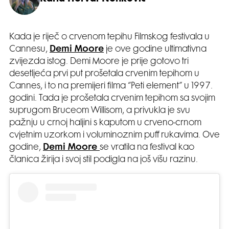
Kada je riječ o crvenom tepihu Filmskog festivala u
Cannesu,
Demi Moore
je ove godine ultimativna
zvijezda istog. Demi Moore je prije gotovo tri
desetljeća prvi put prošetala crvenim tepihom u
Cannes, i to na premijeri filma “Peti element” u 1997.
godini. Tada je prošetala crvenim tepihom sa svojim
suprugom Bruceom Willisom, a privukla je svu
pažnju u crnoj haljini s kaputom u crveno-crnom
cvjetnim uzorkom i voluminoznim puff rukavima. Ove
godine,
Demi Moore
se vratila na festival kao
članica žirija i svoj stil podigla na još višu razinu.