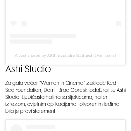
A post shared by 𝐀𝐌𝐈 𝐀𝐥𝐞𝐱𝐚𝐧𝐝𝐫𝐞 𝐌𝐚𝐭𝐭𝐢𝐮𝐬𝐬𝐢 (@amiparis)
Ashi Studio
Za gala večer “Women in Cinema” zaklade Red
Sea Foundation, Demi i Brad Goreski odabrali su Ashi
Studio. Ljubičasta haljina sa šljokicama, halter
izrezom, cvjetnim aplikacijama i otvorenim leđima
bila je pravi statement.