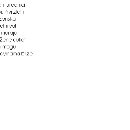
ni urednici
 Prvi zlatni
ezonska
etni val
i moraju
ižene outlet
di mogu
trgovinama brze