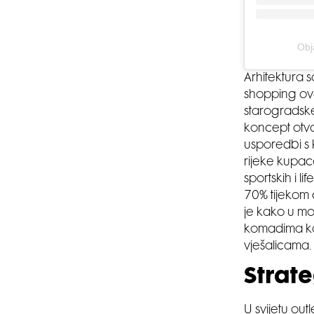
Obj
Arhitektura 
shopping ov
starogradske
koncept otvo
usporedbi s 
rijeke kupaca
sportskih i 
70% tijekom 
je kako u mor
komadima koj
vješalicama.
Strat
U svijetu ou