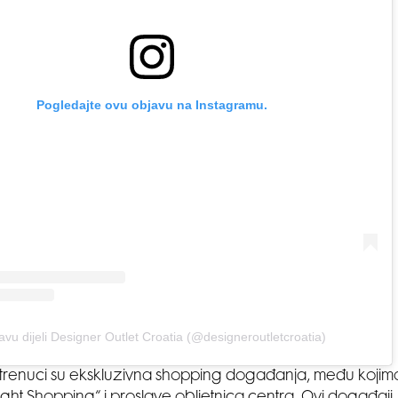
Pogledajte ovu objavu na Instagramu.
avu dijeli Designer Outlet Croatia (@designeroutletcroatia)
i trenuci su ekskluzivna shopping događanja, među koji