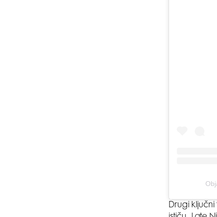
Obj
Drugi ključn