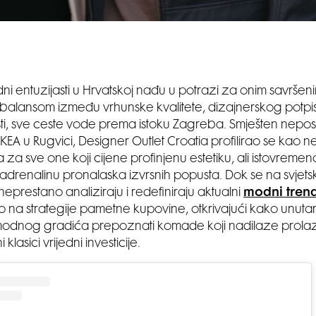
i entuzijasti u Hrvatskoj nađu u potrazi za onim savršeni
balansom između vrhunske kvalitete, dizajnerskog potpis
ti, sve ceste vode prema istoku Zagreba. Smješten nepo
KEA u Rugvici, Designer Outlet Croatia profilirao se kao
a sve one koji cijene profinjenu estetiku, ali istovremen
adrenalinu pronalaska izvrsnih popusta. Dok se na svjetsk
neprestano analiziraju i redefiniraju aktualni
modni tren
o na strategije pametne kupovine, otkrivajući kako unuta
odnog gradića prepoznati komade koji nadilaze prola
 klasici vrijedni investicije.