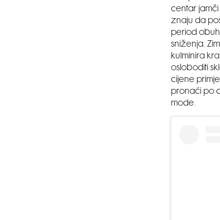
centar jamči
znaju da post
period obuh
sniženja. Zim
kulminira kr
osloboditi sk
cijene primj
pronaći po c
mode.