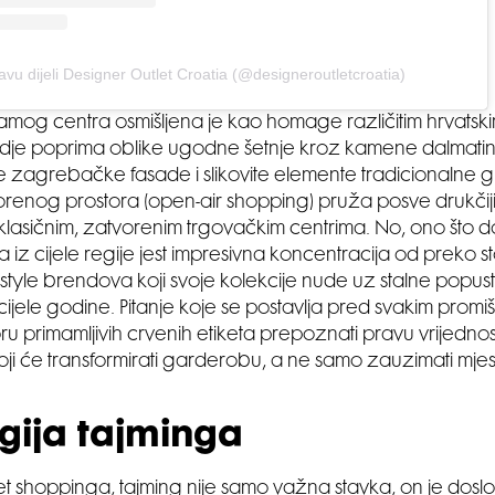
avu dijeli Designer Outlet Croatia (@designeroutletcroatia)
samog centra osmišljena je kao homage različitim hrvatsk
dje poprima oblike ugodne šetnje kroz kamene dalmatins
 zagrebačke fasade i slikovite elemente tradicionalne gr
renog prostora (open-air shopping) pruža posve drukčiji 
klasičnim, zatvorenim trgovačkim centrima. No, ono što doi
 iz cijele regije jest impresivna koncentracija od preko s
lifestyle brendova koji svoje kolekcije nude uz stalne pop
cijele godine. Pitanje koje se postavlja pred svakim prom
u primamljivih crvenih etiketa prepoznati pravu vrijednost i
i će transformirati garderobu, a ne samo zauzimati mje
egija tajminga
tlet shoppinga, tajming nije samo važna stavka, on je dosl