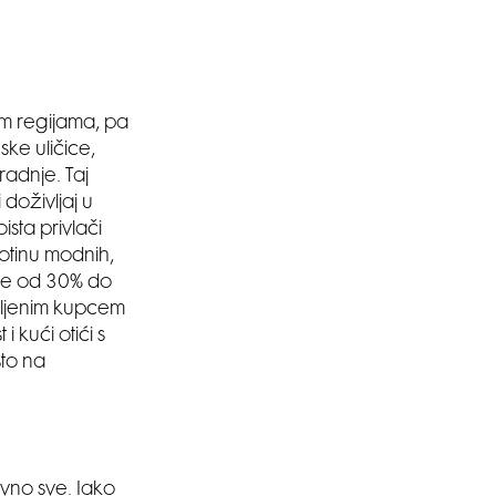
im regijama, pa
ke uličice,
adnje. Taj
doživljaj u
sta privlači
totinu modnih,
uste od 30% do
išljenim kupcem
 kući otići s
sto na
ovno sve. Iako