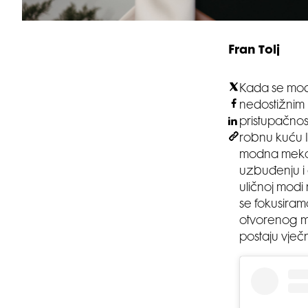
Fran Tolj
Kada se modn
nedostižnim 
pristupačnos
robnu kuću I
modna meka z
uzbuđenju i 
uličnoj modi 
se fokusiram
otvorenog m
postaju vječni