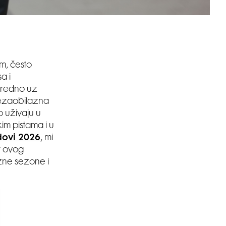
m, često
a i
sredno uz
 nezaobilazna
o uživaju u
im pistama i u
dovi 2026
, mi
r ovog
zne sezone i