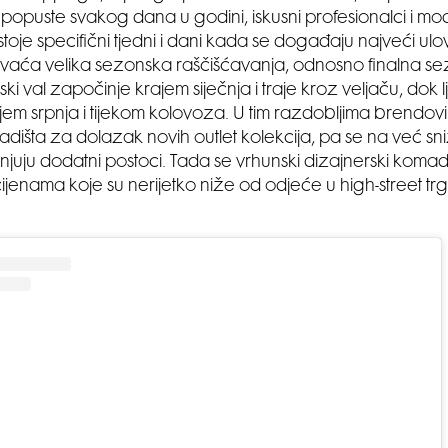
 popuste svakog dana u godini, iskusni profesionalci i mod
oje specifični tjedni i dani kada se događaju najveći ulovi.
vaća velika sezonska raščišćavanja, odnosno finalna s
ski val započinje krajem siječnja i traje kroz veljaču, dok lj
ajem srpnja i tijekom kolovoza. U tim razdobljima brendov
ladišta za dolazak novih outlet kolekcija, pa se na već sn
enjuju dodatni postoci. Tada se vrhunski dizajnerski koma
ijenama koje su nerijetko niže od odjeće u high-street 