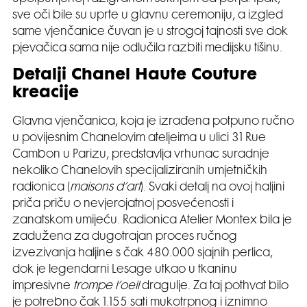
sve oči bile su uprte u glavnu ceremoniju, a izgled
same vjenčanice čuvan je u strogoj tajnosti sve dok
pjevačica sama nije odlučila razbiti medijsku tišinu.
Detalji Chanel Haute Couture
kreacije
Glavna vjenčanica, koja je izrađena potpuno ručno
u povijesnim Chanelovim ateljeima u ulici 31 Rue
Cambon u Parizu, predstavlja vrhunac suradnje
nekoliko Chanelovih specijaliziranih umjetničkih
radionica (
maisons d’art
). Svaki detalj na ovoj haljini
priča priču o nevjerojatnoj posvećenosti i
zanatskom umijeću. Radionica Atelier Montex bila je
zadužena za dugotrajan proces ručnog
izvezivanja haljine s čak 480.000 sjajnih perlica,
dok je legendarni Lesage utkao u tkaninu
impresivne
trompe l’oeil
dragulje. Za taj pothvat bilo
je potrebno čak 1.155 sati mukotrpnog i iznimno