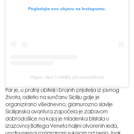
Pogledajte ovu objavu na Instagramu.
Objavu dijeli CHANEL (@chanelofficial)
Par je, u pratnji obitelji i brojnih prijatelja iz javnog
života, odletio na sunčanu Siciliju gdje je
organizirano višednevno, glamurozno slavlje.
Sicilijanska avantura započela je zabavom
dobrodošlice na kojoj je mladenka blistala u
izazovnoj Bottega Veneta haljini otvorenih leđa,
upotpunjenoj razigranom suknjom od perja. Ipak,