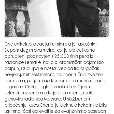
Ova unikatna kreacija kulminirala je raskošnim
šlepom dugim dva metra, koji je bio delikatno
obrubljen i podstavljen s 25.000 finih pera iz
radionice Lemarié. Kako bi dramatičan dojam bio
potpun, Dua Lipa je nosila i veo od tila dugačak
nevjerojatnih šest metara, također ručno izvezen
perlicama, perjem i aplikacijama od ručno rezane
organze. Cijeli je izgled zaokružen bijelim
satenskim salonkama koje je po mjeri izradila
glasovita radionica Massaro. U službenom
priopćenju, kuća Chanel je istaknula kako im je bila
iznimna “čast odijevati je za ovaj iznimno poseban