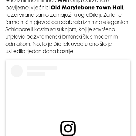
je to iznimno intimna ceremonija održana u
povijesnoj vijećnici
Old Marylebone Town Hall
,
rezervirana samo za najuži krug obitelji. Za taj je
formalni čin pjevačica odabrala iznimno elegantan
Schiaparelli kostim sa suknjom, koji je savršeno
utjelovio bezvremenski britanski šik s modernim
odmakom. No, to je bio tek uvod u ono što je
uslijedilo tjedan dana kasnije.