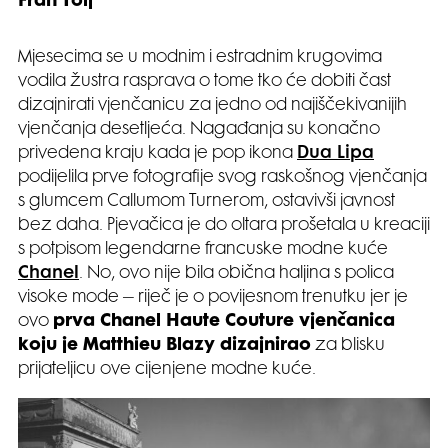
Fran Tolj
Mjesecima se u modnim i estradnim krugovima
vodila žustra rasprava o tome tko će dobiti čast
dizajnirati vjenčanicu za jedno od najiščekivanijih
vjenčanja desetljeća. Nagađanja su konačno
privedena kraju kada je pop ikona
Dua Lipa
podijelila prve fotografije svog raskošnog vjenčanja
s glumcem Callumom Turnerom, ostavivši javnost
bez daha. Pjevačica je do oltara prošetala u kreaciji
s potpisom legendarne francuske modne kuće
Chanel
. No, ovo nije bila obična haljina s polica
visoke mode – riječ je o povijesnom trenutku jer je
ovo
prva Chanel Haute Couture vjenčanica
koju je Matthieu Blazy dizajnirao
za blisku
prijateljicu ove cijenjene modne kuće.