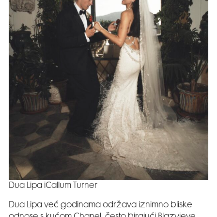
Dua Lipa iCallum Turner
Dua Lipa već godinama održava iznimno bliske
odnose s kućom Chanel, često birajući Blazyjeve