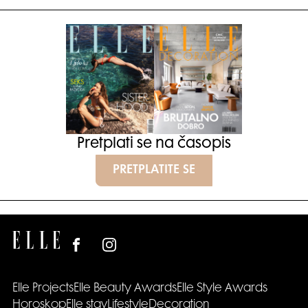
Pretplati se na časopis
PRETPLATITE SE
Elle Projects
Elle Beauty Awards
Elle Style Awards
Horoskop
Elle stav
Lifestyle
Decoration