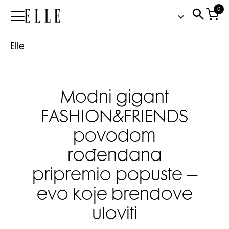
0
Elle
Elle
Modni gigant
FASHION&FRIENDS
povodom
rođendana
pripremio popuste –
evo koje brendove
uloviti