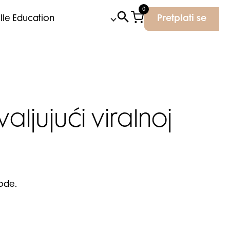
0
Elle Education
Pretplati se
ljujući viralnoj
ode.