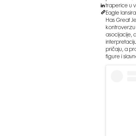
traperice u 
Eagle lansi
Has Great Je
kontroverzu 
asocijacije,
interpretaci
pričaju, a p
figure i slav