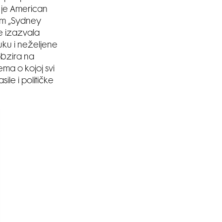
a je American
m „Sydney
je izazvala
uku i neželjene
obzira na
ema o kojoj svi
le i političke