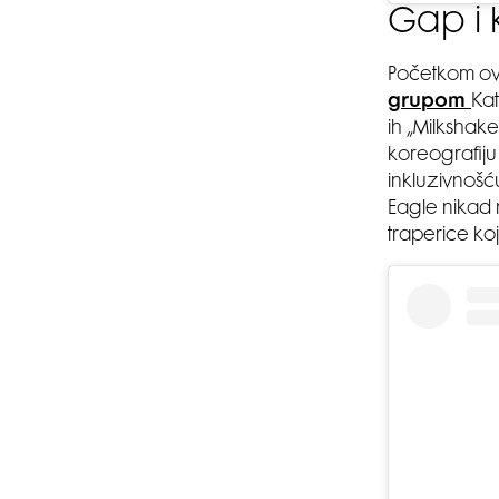
Gap i 
Početkom ovo
grupom
Kat
ih „Milkshak
koreografiju 
inkluzivnoš
Eagle nikad 
traperice ko