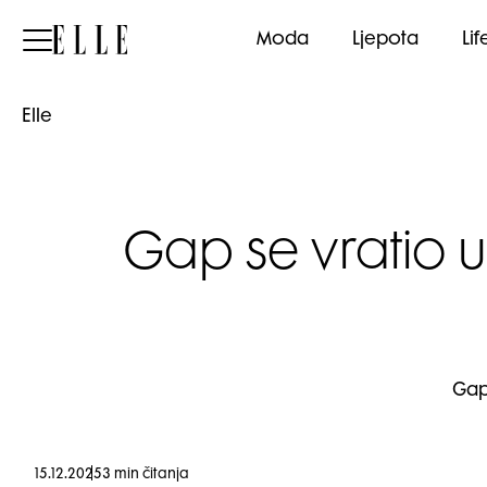
Elle
Moda
Ljepota
Lif
Elle
Gap se vratio u
Gap
15.12.2025
3 min čitanja