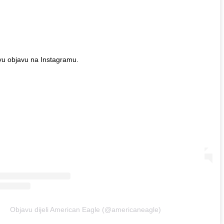
vu objavu na Instagramu.
Objavu dijeli American Eagle (@americaneagle)