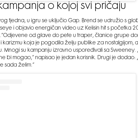
kampanja o kojoj svi pričaju
g tjedna, u igru se uključio Gap. Brend se udružio s g
seye i objavio energičan video uz Kelisin hit s početka 2
e.”Odjevene od glave do pete u traper, članice grupe don
i karizmu koja je pogodila želju publike za nostalgijom, ali
ću. Mnogi su kampanju izravno uspoređivali sa Sweeney.
ne bi mogao,” napisao je jedan korisnik. Drugi je dodao: 
je sada želim.”