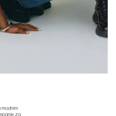
na modnim
kampanje za