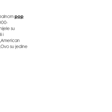
lobalnom
pop
000-
ijele su
 i
 „American
„Ovo su jedine