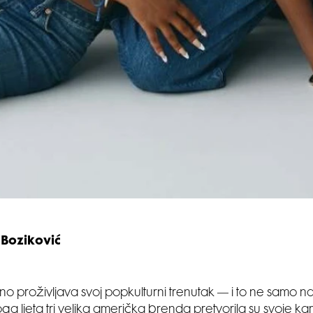
 Boziković
no proživljava svoj popkulturni trenutak — i to ne samo 
ga ljeta tri velika američka brenda pretvorila su svoje 