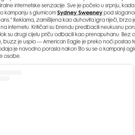
viralne internetske senzacije. Sve je počelo u srpnju, kad
rao kampanju s glumicom
Sydney Sweeney
pod slogano
ans.” Reklama, zamišljena kao duhovita igra riječi, brzo 
na internetu. Kritičari su brendu predbacili neukusnu por
 dok su drugi cijelu priču odbacili kao prenapuhanu. Bez 
ju, buzz je uspio — American Eagle je preko noći postao t
rodaja je navodno porasla nakon što su se o kampanji oglasi
ne osobe.