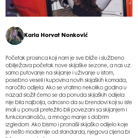
Karla Horvat Nonković
Početak prosinca koji nam je sve bliže i službeno
obilježava početak nove skijaške sezone, a nas uz
samo putovanje na skijanje i uživanje u istom,
posebno veseli i kupovina novih skijaških komada,
naročito odijela. Ako se vratimo nekoliko godina u
nazad složit ćemo se da ponuda skijaških odijela
nije bila najbolja, odnosno da su brendovi koji su iste
imali u ponudi pretežito bili povezani sa skijanjem i
funkcionalnošću, a mnogo manje s dobrim
izgledom. Ako bismo i pronašli skijaško odijelo koje
je nešto modernije od standarda, njegova cijena bi