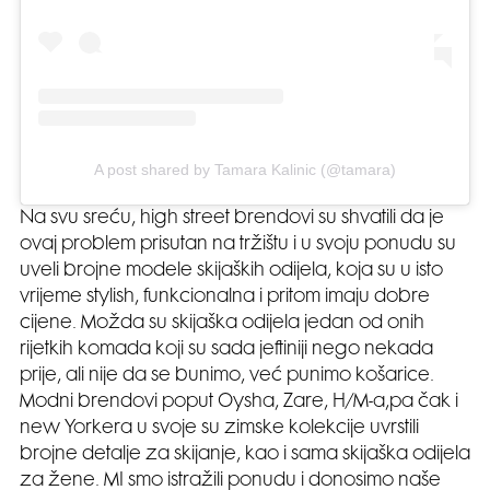
A post shared by Tamara Kalinic (@tamara)
Na svu sreću, high street brendovi su shvatili da je
ovaj problem prisutan na tržištu i u svoju ponudu su
uveli brojne modele skijaških odijela, koja su u isto
vrijeme stylish, funkcionalna i pritom imaju dobre
cijene. Možda su skijaška odijela jedan od onih
rijetkih komada koji su sada jeftiniji nego nekada
prije, ali nije da se bunimo, već punimo košarice.
Modni brendovi poput Oysha, Zare, H/M-a,pa čak i
new Yorkera u svoje su zimske kolekcije uvrstili
brojne detalje za skijanje, kao i sama skijaška odijela
za žene. MI smo istražili ponudu i donosimo naše