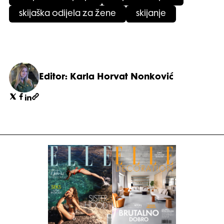
skijaška odijela za žene
skijanje
Editor: Karla Horvat Nonković