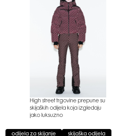
High street trgovine prepune su
skijaških odijela koja izgledaju
jako luksuzno
odijela za skijanje
skijaška odijela