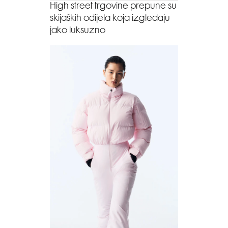
High street trgovine prepune su
skijaških odijela koja izgledaju
jako luksuzno