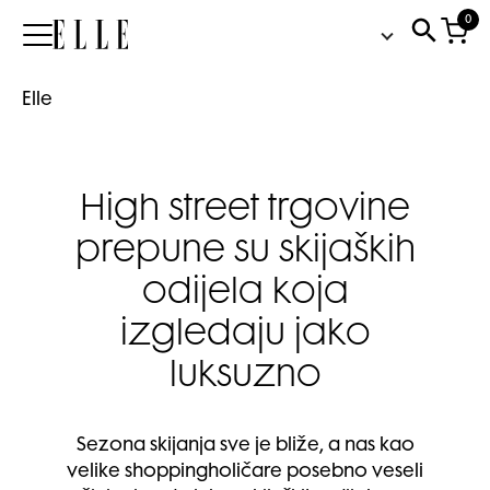
0
Elle
Elle
High street trgovine
prepune su skijaških
odijela koja
izgledaju jako
luksuzno
Sezona skijanja sve je bliže, a nas kao
velike shoppingholičare posebno veseli