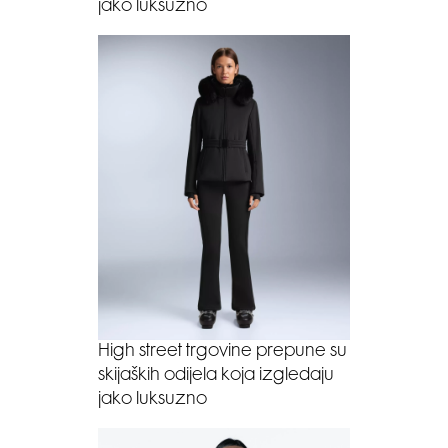
jako luksuzno
High street trgovine prepune su
skijaških odijela koja izgledaju
jako luksuzno