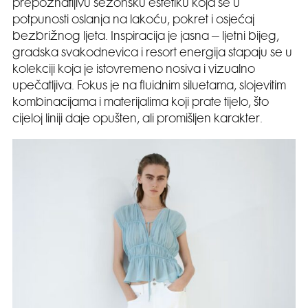
prepoznatljivu sezonsku estetiku koja se u
potpunosti oslanja na lakoću, pokret i osjećaj
bezbrižnog ljeta. Inspiracija je jasna – ljetni bijeg,
gradska svakodnevica i resort energija stapaju se u
kolekciji koja je istovremeno nosiva i vizualno
upečatljiva. Fokus je na fluidnim siluetama, slojevitim
kombinacijama i materijalima koji prate tijelo, što
cijeloj liniji daje opušten, ali promišljen karakter.