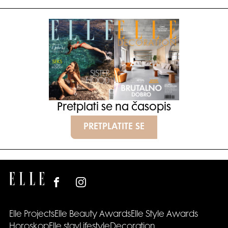
Pretplati se na časopis
PRETPLATITE SE
Elle Projects
Elle Beauty Awards
Elle Style Awards
Horoskop
Elle stav
Lifestyle
Decoration