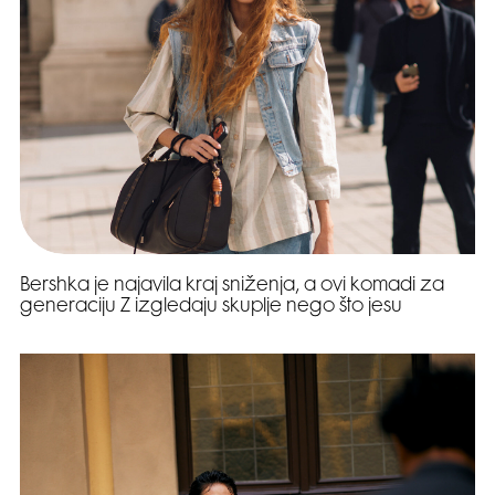
Bershka je najavila kraj sniženja, a ovi komadi za
generaciju Z izgledaju skuplje nego što jesu