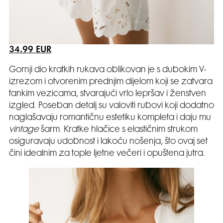
34.99 EUR
Gornji dio kratkih rukava oblikovan je s dubokim V-
izrezom i otvorenim prednjim dijelom koji se zatvara
tankim vezicama, stvarajući vrlo lepršav i ženstven
izgled. Poseban detalj su valoviti rubovi koji dodatno
naglašavaju romantičnu estetiku kompleta i daju mu
vintage
šarm. Kratke hlačice s elastičnim strukom
osiguravaju udobnost i lakoću nošenja, što ovaj set
čini idealnim za tople ljetne večeri i opuštena jutra.