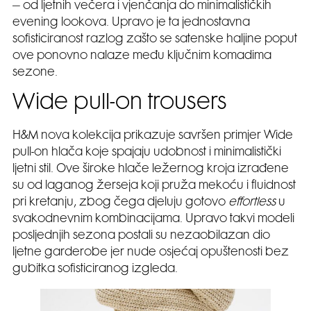
– od ljetnih večera i vjenčanja do minimalističkih
evening lookova. Upravo je ta jednostavna
sofisticiranost razlog zašto se satenske haljine poput
ove ponovno nalaze među ključnim komadima
sezone.
Wide pull-on trousers
H&M nova kolekcija prikazuje savršen primjer Wide
pull-on hlača koje spajaju udobnost i minimalistički
ljetni stil. Ove široke hlače ležernog kroja izrađene
su od laganog žerseja koji pruža mekoću i fluidnost
pri kretanju, zbog čega djeluju gotovo
effortless
u
svakodnevnim kombinacijama. Upravo takvi modeli
posljednjih sezona postali su nezaobilazan dio
ljetne garderobe jer nude osjećaj opuštenosti bez
gubitka sofisticiranog izgleda.