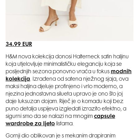
34.99 EUR
H&M nova kolekcija donosi Halterneck satin haljinu
koja utjelovljuje minimalističku eleganciju koja se
posljednjih sezona ponovno vraća u fokus
modnih
kolekcija
. Izrađena od satena nježnog sjaja, ova
maksi haljina djeluje profinjeno i vrlo moderno, a
njezina jednostavna silueta upravo je ono što joj
daje luksuzan dojam. Riječ je o komadu koji bez
puno detalja uspijeva izgledati izrazito efektno, a
sigurni smo da se nalazi na mnogim
capsule
wardrobe za ljeto
listama.
Gornji dio oblikovan je s mekanim drapiranim