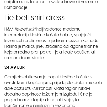
unijeti modni statement u svakodnevne ili večernje
kombinacije.
Tie-belt shirt dress
H&M
Tie-belt shirt
haljina donosi modernu
interpretaciju klasične košulja-haljine, spajajući
ležernost i profinjenost u jednom nosivom komadu.
Haljina je midi duljine, izrađena od lagane tkanine
koja prirodno prati pokret tijela i daje opušten, ali
uredan dojam siluete.
24.99 EUR
Gornji dio oblikovan je poput klasične košulje s
ovratnikom i kopčanjem sprijeda, što cijelom modelu
daje dozu strukturiranosti. Kratki raglan rukavi
dodatno doprinose ležernijem izgledu i čine je
pogodnom za toplije dane, ali i slojevito
kombiniranje u prijelaznim sezonama.