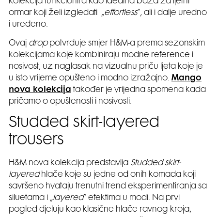
kolekcija funkcionira kao idealna baza za ljetni
ormar koji želi izgledati „
effortless
”, ali i dalje uredno
i uređeno.
Ovaj
drop
potvrđuje smjer H&M-a prema sezonskim
kolekcijama koje kombiniraju modne reference i
nosivost, uz naglasak na vizualnu priču ljeta koje je
u isto vrijeme opušteno i modno izražajno.
Mango
nova kolekcija
također je vrijedna spomena kada
pričamo o opuštenosti i nosivosti.
Studded skirt-layered
trousers
H&M nova kolekcija predstavlja
Studded skirt-
layered
hlače koje su jedne od onih komada koji
savršeno hvataju trenutni trend eksperimentiranja sa
siluetama i „
layered
” efektima u modi. Na prvi
pogled djeluju kao klasične hlače ravnog kroja,