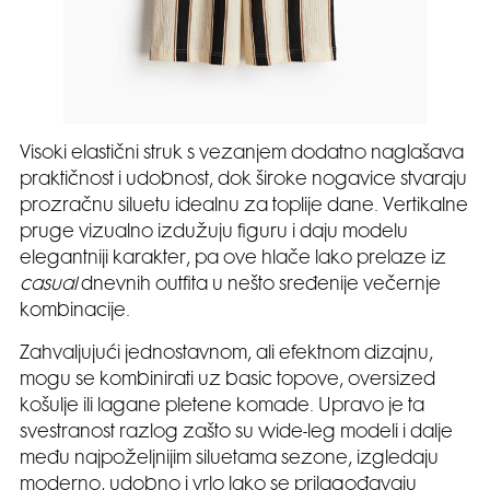
Visoki elastični struk s vezanjem dodatno naglašava
praktičnost i udobnost, dok široke nogavice stvaraju
prozračnu siluetu idealnu za toplije dane. Vertikalne
pruge vizualno izdužuju figuru i daju modelu
elegantniji karakter, pa ove hlače lako prelaze iz
casual
dnevnih outfita u nešto sređenije večernje
kombinacije.
Zahvaljujući jednostavnom, ali efektnom dizajnu,
mogu se kombinirati uz basic topove, oversized
košulje ili lagane pletene komade. Upravo je ta
svestranost razlog zašto su wide-leg modeli i dalje
među najpoželjnijim siluetama sezone, izgledaju
moderno, udobno i vrlo lako se prilagođavaju