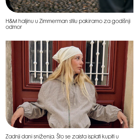
H&M haljinu u Zimmerman stilu pakiramo za godišnji
odmor
Zadnji dani sniženja: Što se zaista isplati kupiti u