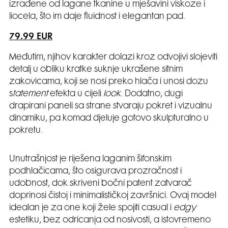
izrađene od lagane tkanine u mješavini viskoze i
liocela, što im daje fluidnost i elegantan pad.
79.99 EUR
Međutim, njihov karakter dolazi kroz odvojivi slojeviti
detalj u obliku kratke suknje ukrašene sitnim
zakovicama, koji se nosi preko hlača i unosi dozu
s
tatement
efekta u cijeli
look
. Dodatno, dugi
drapirani paneli sa strane stvaraju pokret i vizualnu
dinamiku, pa komad djeluje gotovo skulpturalno u
pokretu.
Unutrašnjost je riješena laganim šifonskim
podhlačicama, što osigurava prozračnost i
udobnost, dok skriveni bočni patent zatvarač
doprinosi čistoj i minimalističkoj završnici. Ovaj model
idealan je za one koji žele spojiti casual i
edgy
estetiku, bez odricanja od nosivosti, a istovremeno