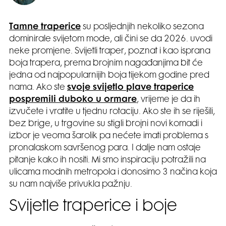
Tamne traperice
su posljednjih nekoliko sezona
dominirale svijetom mode, ali čini se da 2026. uvodi
neke promjene. Svijetli traper, poznat i kao isprana
boja trapera, prema brojnim nagađanjima bit će
jedna od najpopularnijih boja tijekom godine pred
nama. Ako ste
svoje svijetlo plave traperice
pospremili duboko u ormare
, vrijeme je da ih
izvučete i vratite u tjednu rotaciju. Ako ste ih se riješili,
bez brige, u trgovine su stigli brojni novi komadi i
izbor je veoma šarolik pa nećete imati problema s
pronalaskom savršenog para. I dalje nam ostaje
pitanje kako ih nositi. Mi smo inspiraciju potražili na
ulicama modnih metropola i donosimo 3 načina koja
su nam najviše privukla pažnju.
Svijetle traperice i boje