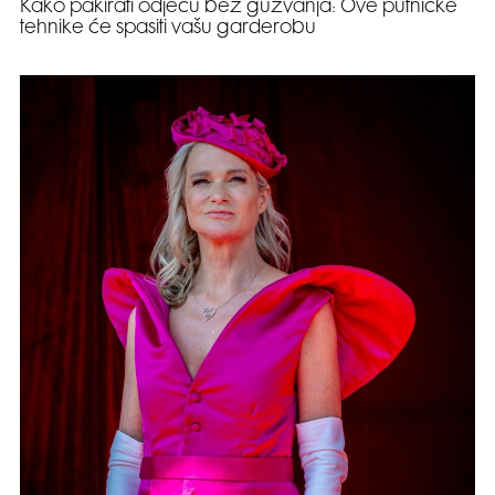
Kako pakirati odjeću bez gužvanja: Ove putničke
tehnike će spasiti vašu garderobu