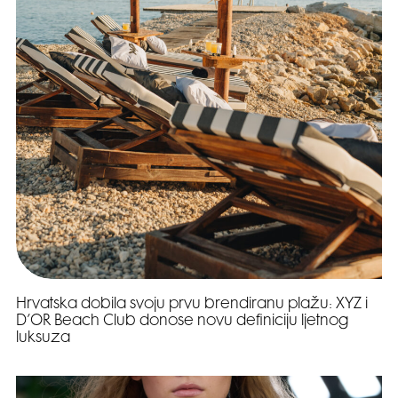
Hrvatska dobila svoju prvu brendiranu plažu: XYZ i
D’OR Beach Club donose novu definiciju ljetnog
luksuza