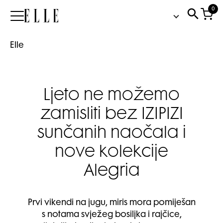
0
Elle
Elle
Ljeto ne možemo
zamisliti bez IZIPIZI
sunčanih naočala i
nove kolekcije
Alegria
Prvi vikendi na jugu, miris mora pomiješan
s notama svježeg bosiljka i rajčice,