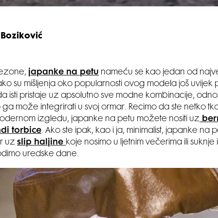
 Boziković
 sezone,
japanke na petu
nameću se kao jedan od najv
ako su mišljenja oko popularnosti ovog modela još uvijek p
 da isti pristaje uz apsolutno sve modne kombinacije, odn
ko ga može integrirati u svoj ormar. Recimo da ste netko tk
odernom izgledu, japanke na petu možete nositi uz
ber
ndi torbice
. Ako ste ipak, kao i ja, minimalist, japanke na 
or uz
slip haljine
koje nosimo u ljetnim večerima ili suknje 
odimo uredske dane.