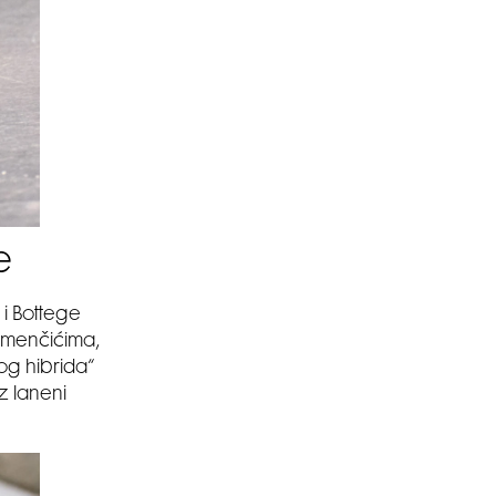
e
i Bottege
remenčićima,
nog hibrida“
z laneni