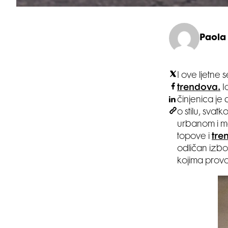
Paola
I ove ljetne
trendova.
I
činjenica je
o stilu, svat
urbanom i m
topove i
tre
odličan izb
kojima prov