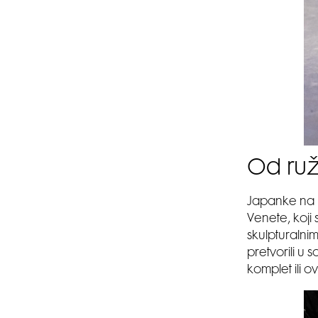
Od ruž
Japanke na p
Venete, koji
skulpturalni
pretvorili u 
komplet ili o