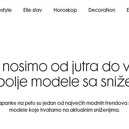
estyle
Elle stav
Horoskop
Decoration
nosimo od jutra do 
bolje modele sa sniž
 ali japanke na petu su jedan od najvećih modnih trendov
modele koje hvatamo na aktualnim sniženjima.