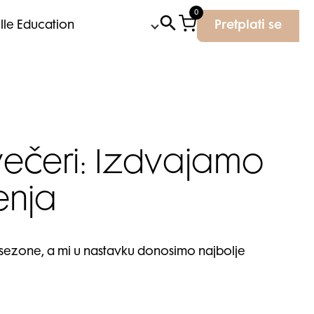
0
Elle Education
Pretplati se
večeri: Izdvajamo
enja
a sezone, a mi u nastavku donosimo najbolje