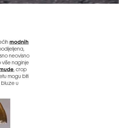
ećih
modnih
odijeljena,
osno neovisno
o više naginje
mude
, crop
petu mogu biti
i bluze u