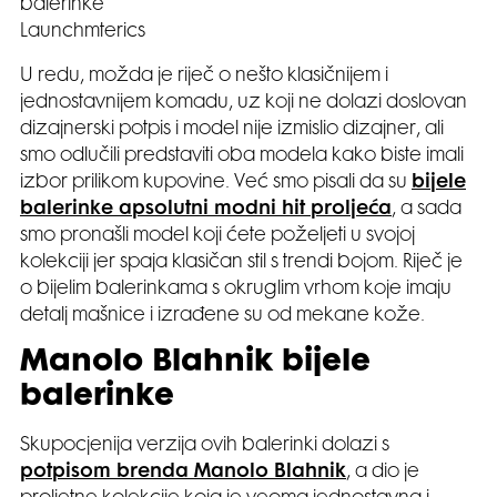
balerinke
Launchmterics
U redu, možda je riječ o nešto klasičnijem i
jednostavnijem komadu, uz koji ne dolazi doslovan
dizajnerski potpis i model nije izmislio dizajner, ali
smo odlučili predstaviti oba modela kako biste imali
izbor prilikom kupovine. Već smo pisali da su
bijele
balerinke apsolutni modni hit proljeća
, a sada
smo pronašli model koji ćete poželjeti u svojoj
kolekciji jer spaja klasičan stil s trendi bojom. Riječ je
o bijelim balerinkama s okruglim vrhom koje imaju
detalj mašnice i izrađene su od mekane kože.
Manolo Blahnik bijele
balerinke
Skupocjenija verzija ovih balerinki dolazi s
potpisom brenda Manolo Blahnik
, a dio je