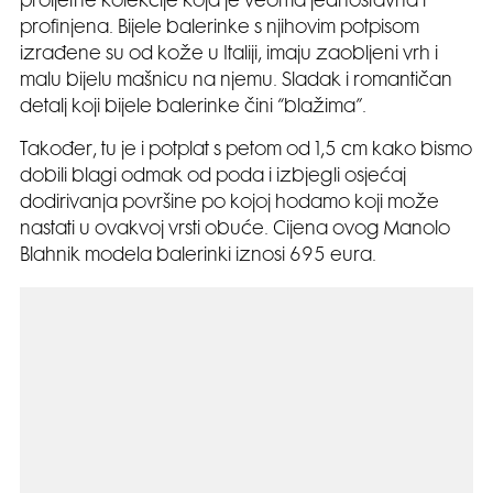
proljetne kolekcije koja je veoma jednostavna i
profinjena. Bijele balerinke s njihovim potpisom
izrađene su od kože u Italiji, imaju zaobljeni vrh i
malu bijelu mašnicu na njemu. Sladak i romantičan
detalj koji bijele balerinke čini “blažima”.
Također, tu je i potplat s petom od 1,5 cm kako bismo
dobili blagi odmak od poda i izbjegli osjećaj
dodirivanja površine po kojoj hodamo koji može
nastati u ovakvoj vrsti obuće. Cijena ovog Manolo
Blahnik modela balerinki iznosi 695 eura.