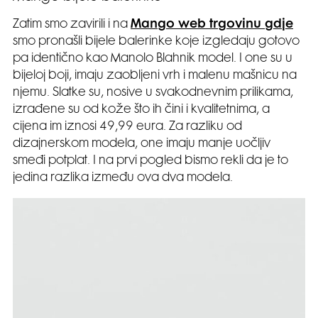
Zatim smo zavirili i na
Mango web trgovinu gdje
smo pronašli bijele balerinke koje izgledaju gotovo
pa identično kao Manolo Blahnik model. I one su u
bijeloj boji, imaju zaobljeni vrh i malenu mašnicu na
njemu. Slatke su, nosive u svakodnevnim prilikama,
izrađene su od kože što ih čini i kvalitetnima, a
cijena im iznosi 49,99 eura. Za razliku od
dizajnerskom modela, one imaju manje uočljiv
smeđi potplat. I na prvi pogled bismo rekli da je to
jedina razlika između ova dva modela.