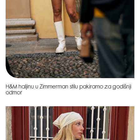
H&M haljinu u Zimmerman stilu pakiramo za godišnji
odmor