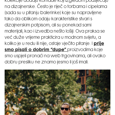
kolekcije dodaju komade koji izgledom podsjećaju
na dizajnerske. Često je riječ o torbama i cipelama
(sada su u pitanju balerinke) koje su napravljene
tako da oblikom odaju karakteristike stvari s
dizajnerskim potpisom, ali su ponekad sami
materijali, kao i izvedba nešto lošiji. Ova praksa se
već duže vrijeme prakticira u modnom svijetu, a
koliko je u redu ili nije, ostaje vječito pitanje. I
prije
smo pisali o dobrim “dupe”
proizvodima koje
smo uspjeli pronaći na web trgovinama, ali ovako
dobru presliku ne znamo jesmo li još imali.