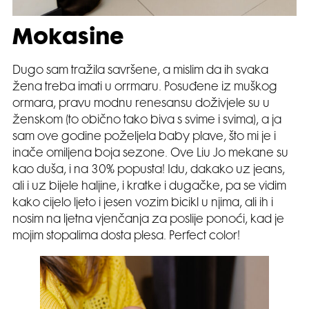
Mokasine
Dugo sam tražila savršene, a mislim da ih svaka
žena treba imati u orrmaru. Posuđene iz muškog
ormara, pravu modnu renesansu doživjele su u
ženskom (to obično tako biva s svime i svima), a ja
sam ove godine poželjela baby plave, što mi je i
inače omiljena boja sezone. Ove Liu Jo mekane su
kao duša, i na 30% popusta! Idu, dakako uz jeans,
ali i uz bijele haljine, i kratke i dugačke, pa se vidim
kako cijelo ljeto i jesen vozim bicikl u njima, ali ih i
nosim na ljetna vjenčanja za poslije ponoći, kad je
mojim stopalima dosta plesa. Perfect color!