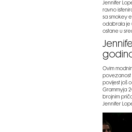
Jennifer Lop
ravno isfeni
sa smokey ey
odabrala je 
ostane u sre
Jennif
godin
Ovim modnim
povezanost 
povijest još
Grammyja 200
brojnim prič
Jennifer Lop