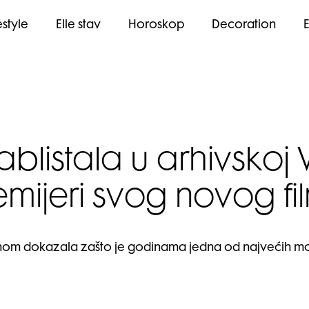
estyle
Elle stav
Horoskop
Decoration
blistala u arhivskoj 
emijeri svog novog fi
ednom dokazala zašto je godinama jedna od najvećih 