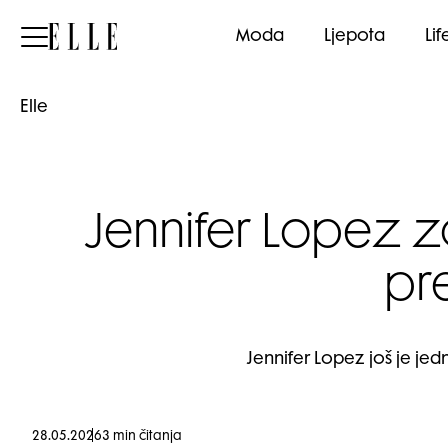
Elle
Moda
Ljepota
Lif
Elle
Jennifer Lopez za
pr
Jennifer Lopez još je j
28.05.2026
3 min čitanja