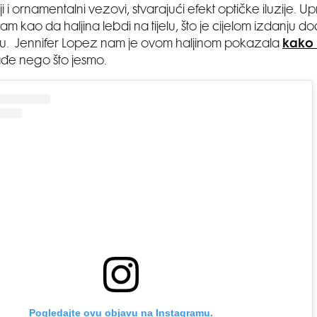
lji i ornamentalni vezovi, stvarajući efekt optičke iluzije. Up
am kao da haljina lebdi na tijelu, što je cijelom izdanju 
tu. Jennifer Lopez nam je ovom haljinom pokazala
kako 
ađe nego što jesmo.
Pogledajte ovu objavu na Instagramu.