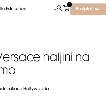
0
Elle Education
Pretplati se
Versace haljini na
lma
modnih ikona Hollywooda.