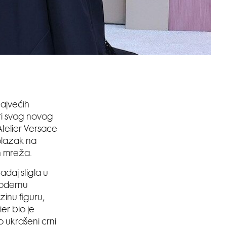
ajvećih
ri svog novog
Atelier Versace
dolazak na
h mreža.
ađaj stigla u
modernu
zinu figuru,
ier bio je
 ukrašeni crni