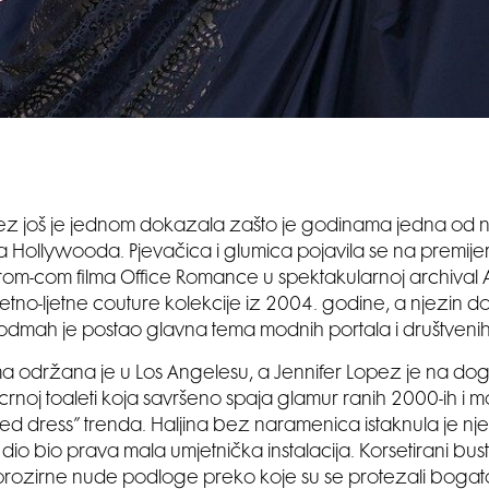
ez još je jednom dokazala zašto je godinama jedna od n
 Hollywooda. Pjevačica i glumica pojavila se na premije
rom-com filma Office Romance u spektakularnoj archival 
oljetno-ljetne couture kolekcije iz 2004. godine, a njezin 
 odmah je postao glavna tema modnih portala i društveni
lma održana je u Los Angelesu, a Jennifer Lopez je na dog
crnoj toaleti koja savršeno spaja glamur ranih 2000-ih i 
ked dress” trenda. Haljina bez naramenica istaknula je nje
 dio bio prava mala umjetnička instalacija. Korsetirani bust
rozirne nude podloge preko koje su se protezali bogato