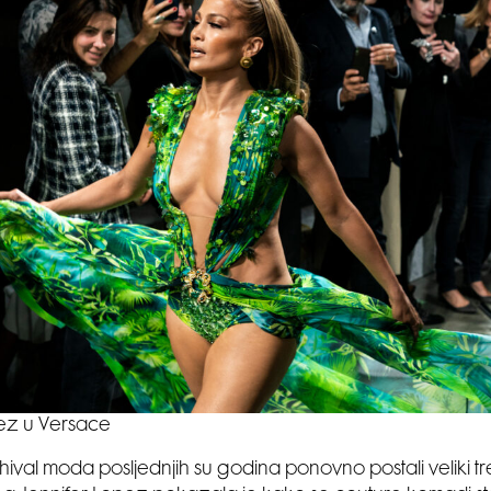
pez u Versace
chival moda posljednjih su godina ponovno postali veliki 