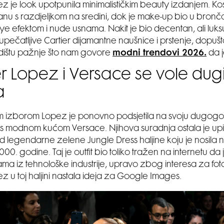
ez je look upotpunila minimalističkim beauty izdanjem. Kos
ranu s razdjeljkom na sredini, dok je make-up bio u bron
e efektom i nude usnama. Nakit je bio decentan, ali luk
upečatljive Cartier dijamantne naušnice i prstenje, dopušta
dištu pažnje što nam govore
modni trendovi 2026.
da j
er Lopez i Versace se vole dugi
a
 izborom Lopez je ponovno podsjetila na svoju dugogo
s modnom kućom Versace. Njihova suradnja ostala je u
 od legendarne zelene Jungle Dress haljine koju je nosila n
0. godine. Taj je outfit bio toliko tražen na internetu da
ama iz tehnološke industrije, upravo zbog interesa za fo
ez u toj haljini nastala ideja za Google Images.