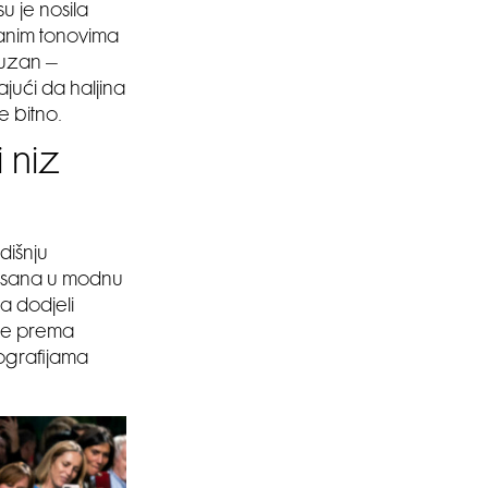
u je nosila
čanim tonovima
suzan –
jući da haljina
e bitno.
 niz
dišnju
pisana u modnu
a dodjeli
 je prema
tografijama