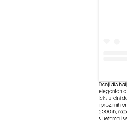
Donji dio ha
elegantan du
teksturalni d
i prozirnih 
2000-ih, raz
siluetama i s