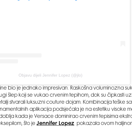
Objavu dijeli Jennifer Lopez (@jlo)
ljine bio je jednako impresivan. Raskošna voluminozna suknj
gi šlep koji se vukao crvenim tepihom, dok su čipkasti uzo
etalji stvarali luksuzni couture dojam. Kombinacija teške s
ornamentalnih aplikacija podsjećala je na estetiku visoke
doblja kada je Versace dominirao crvenim tepisima ekst
eksepilom, što je
Jennifer Lopez
pokazala ovom haljino