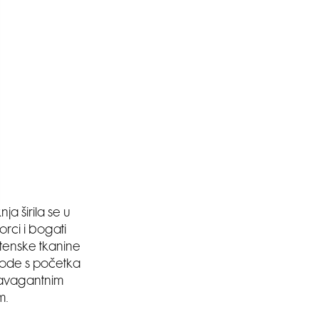
a širila se u
rci i bogati
atenske tkanine
 mode s početka
ravagantnim
m.