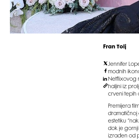
Fran Tolj
Jennifer Lop
modnih ikona
Netflixovog 
haljini iz pr
crveni tepih
Premijera fi
dramatičnoj 
estetiku “na
dok je gornji
izrađen od p