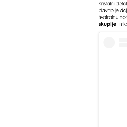
kristalni deta
davao je doj
teatralnu no
skuplje
i ml