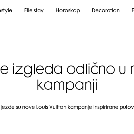
estyle
Elle stav
Horoskop
Decoration
e izgleda odlično u n
kampanji
vijezde su nove Louis Vuitton kampanje inspirirane put