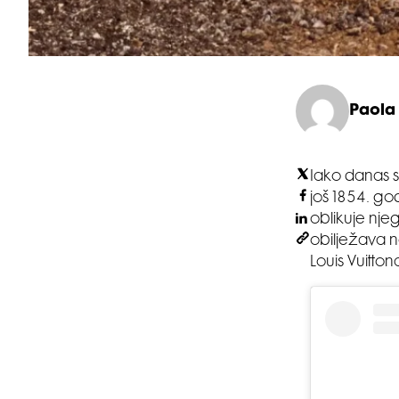
Paola
Iako danas s
još 1854. go
oblikuje njeg
obilježava n
Louis Vuitton