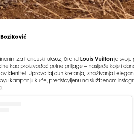
 Boziković
inonim za francuski luksuz, brend
Louis Vuitton
je svoju
dine kao proizvođač putne prtljage – nasljeđe koje i da
ov identitet. Upravo taj duh kretanja, istraživanja i elega
ovu kampanju kuće, predstavljenu na službenom Instagr
a.